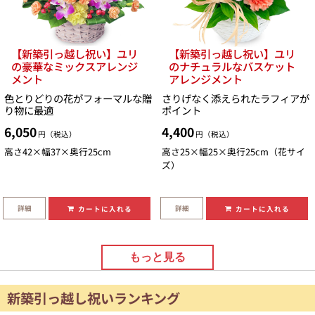
【新築引っ越し祝い】ユリ
【新築引っ越し祝い】ユリ
の豪華なミックスアレンジ
のナチュラルなバスケット
メント
アレンジメント
色とりどりの花がフォーマルな贈
さりげなく添えられたラフィアが
り物に最適
ポイント
6,050
4,400
円（税込）
円（税込）
高さ42×幅37×奥行25cm
高さ25×幅25×奥行25cm（花サイ
ズ）
詳細
詳細
カートに入れる
カートに入れる
もっと見る
新築引っ越し祝いランキング