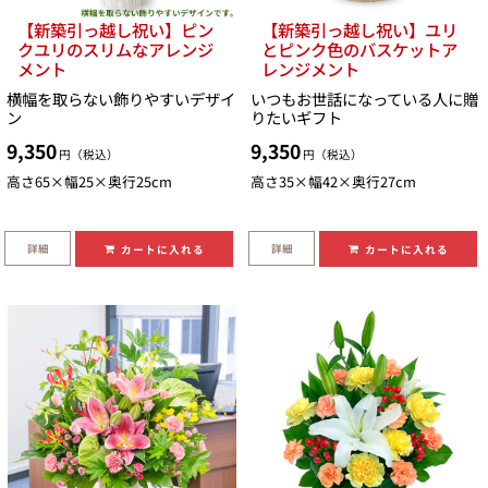
【新築引っ越し祝い】ピン
【新築引っ越し祝い】ユリ
クユリのスリムなアレンジ
とピンク色のバスケットア
メント
レンジメント
横幅を取らない飾りやすいデザイ
いつもお世話になっている人に贈
ン
りたいギフト
9,350
9,350
円（税込）
円（税込）
高さ65×幅25×奥行25cm
高さ35×幅42×奥行27cm
詳細
詳細
カートに入れる
カートに入れる