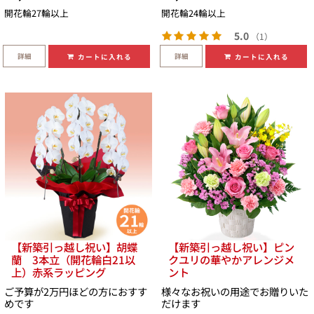
開花輪27輪以上
開花輪24輪以上
5.0
（1）
詳細
詳細
カートに入れる
カートに入れる
【新築引っ越し祝い】胡蝶
【新築引っ越し祝い】ピン
蘭 3本立（開花輪白21以
クユリの華やかアレンジメ
上）赤系ラッピング
ント
ご予算が2万円ほどの方におすす
様々なお祝いの用途でお贈りいた
めです
だけます