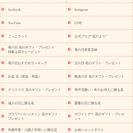
誕生日の花を探す
「きょう誕生日なんです」キャンペーン
誕生日フラワーギフト
誕生日フラワーギフト特集
誕生日フラワ
facebook
Instagram
ーギフト商品一覧
バラ
ユリ
トルコキキョウ
8月の誕生花
(トルコキキョウ)
9月の誕生花(リンドウ)
誕生日セットギフト
YouTube
LINE
用途か
キャンペーン
「きょう誕生日なんです」キャンペーン
ら探す
お祝いの花特集
当日配達特急便
お祝い商品一覧
お
ごっこランド
公式ブログ“花だより”
祝い
開店・開業祝い
新築・引っ越し祝い
退職祝い
結婚記
念日
結婚祝い
出産祝い
退院祝い・快気祝い
還暦祝い・長
母の日 花のギフト・プレゼント
母の日産直花鉢
特集は花キューピット
寿祝い
プチギフト
ペットのお祝いフラワー
お中元・暑中見
舞い
敬老の日
お供え・お悔やみ
当日配達特急便 お供え
お
母の日おすすめランキング
父の日 花のギフト・プレゼント
供え・お悔やみ商品一覧
お供え・お悔やみの花
四十九日法要以
降に贈る花
通夜・葬儀に贈る花
お供え お花とセットギフト
お盆 花（新盆・初盆）
敬老の日 花のギフト・プレゼント
お供え プリザーブドフラワー
ペットのお供えフラワー
お盆（新
盆・初盆）
その他
お祝い返し
お見舞い
お取り寄せギフト
ビジネス用
ご自宅用
観葉植物
ミディ胡蝶蘭
プリザーブ
クリスマス 花のギフト・プレゼント
喪中見舞い・冬のお供えに贈る花
スタイルから探す
ドフラワー
アレンジメント
花束
スタ
ンド花
お祝い
お供え・お悔やみ
胡蝶蘭
胡蝶蘭・花鉢
ミ
成人の日に贈る花
愛妻の日に贈る花
ディ胡蝶蘭・お祝い
ミディ胡蝶蘭・お供え
世界初の青色胡蝶蘭
フラワーバレンタイン 花のギフト・
ホワイトデー 花のギフト・プレゼ
観葉植物
観葉植物
産直多肉植物
プリザーブドフラワー
プレゼント
ント
お祝い
お供え・お悔やみ
花とセットギフト
セミオーダー
プチギフト（hanamore -ハナモア-）
花とみどりのeギフト
花
卒園卒業・入園入学祝いに贈る花
お祝いセットギフト