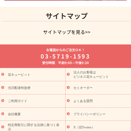
サイトマップ
サイトマップを見る>>
よく贈られる花
お祝いの花特集
誕生日フラワーギフト特集
お電話からのご注文ＯＫ！
8月の誕生花(トルコキキョウ)
開店・開業祝い
退職祝い
結
03-5719-1593
婚記念日
お供え・お悔やみ
お供え・お悔やみの花
四十九日
受付時間 午前9:00～午後5:30
法要以降に贈る花
通夜・葬儀に贈る花
胡蝶蘭・花鉢
プリザ
ーブドフラワー
季節のイベント
ひまわり ギフト・プレゼント
法人のお客様は
季節のイベント
花キューピット
特集
お盆 花（新盆・初盆）
お盆 花（新
ビジネス花キューピット
盆・初盆）
お盆 花（新盆・初盆）
お盆・お供え 花とセットギ
フト
お盆・お供え プリザーブドフラワー
ひまわり ギフト・プ
当日配達特急便
セミオーダー
レゼント特集
夏の花贈り・お中元・暑中見舞い 花のギフト特集
敬老の日におくる花ギフト・プレゼント特集
敬老の日におくる
ご利用ガイド
よくある質問
花ギフト・プレゼント特集
敬老の日 花のおすすめランキング
敬
老の日 花鉢植えのギフト・プレゼント特集
敬老の日 花とセットギ
会社概要
プライバシーポリシー
フト・プレゼント特集
敬老の日の花 全てのギフト一覧
キャン
ペーン
映画『ウォーターガーディアンズ』コラボキャンペーン
特定商取引に関する法律に基づく表
X（旧Twitter）
示