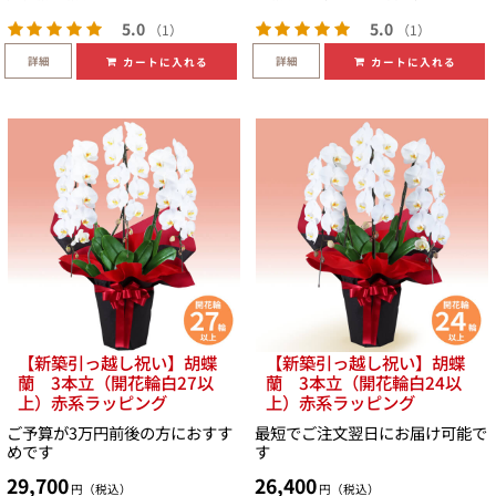
5.0
5.0
（1）
（1）
詳細
詳細
カートに入れる
カートに入れる
【新築引っ越し祝い】胡蝶
【新築引っ越し祝い】胡蝶
蘭 3本立（開花輪白27以
蘭 3本立（開花輪白24以
上）赤系ラッピング
上）赤系ラッピング
ご予算が3万円前後の方におすす
最短でご注文翌日にお届け可能で
めです
す
29,700
26,400
円（税込）
円（税込）