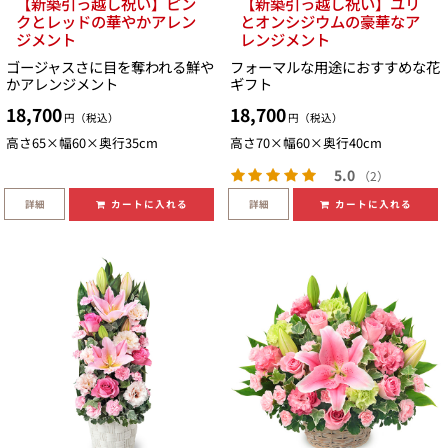
【新築引っ越し祝い】ピン
【新築引っ越し祝い】ユリ
クとレッドの華やかアレン
とオンシジウムの豪華なア
ジメント
レンジメント
ゴージャスさに目を奪われる鮮や
フォーマルな用途におすすめな花
かアレンジメント
ギフト
18,700
18,700
円（税込）
円（税込）
高さ65×幅60×奥行35cm
高さ70×幅60×奥行40cm
5.0
（2）
詳細
詳細
カートに入れる
カートに入れる