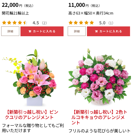
22,000
11,000
円（税込）
円（税込）
開花輪21輪以上
高さ63×幅50×奥行34cm
4.5
5.0
（2）
（1）
詳細
詳細
カートに入れる
カートに入れる
【新築引っ越し祝い】ピン
【新築引っ越し祝い】2色ト
クユリのアレンジメント
ルコキキョウのアレンジメ
ント
フォーマルな贈り物としてもご利
用いただけます
フリルのような花びらが美しいト