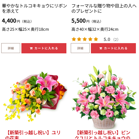
華やかなトルコキキョウにリボン
フォーマルな贈り物や目上の人へ
を添えて
のプレゼントに
4,400
5,500
円（税込）
円（税込）
高さ25×幅25×奥行18cm
高さ40×幅32×奥行24cm
5.0
（2）
詳細
詳細
カートに入れる
カートに入れる
【新築引っ越し祝い】ユリ
【新築引っ越し祝い】ピン
の花束
クユリとトルコキキョウの