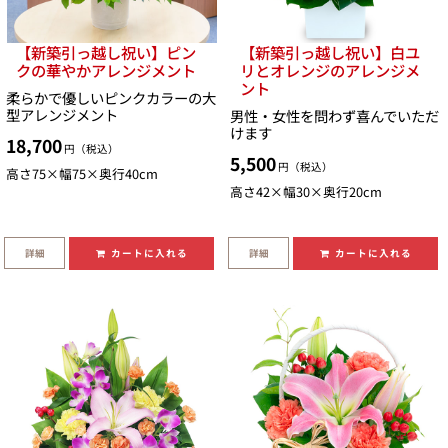
【新築引っ越し祝い】ピン
【新築引っ越し祝い】白ユ
クの華やかアレンジメント
リとオレンジのアレンジメ
ント
柔らかで優しいピンクカラーの大
型アレンジメント
男性・女性を問わず喜んでいただ
けます
18,700
円（税込）
5,500
円（税込）
高さ75×幅75×奥行40cm
高さ42×幅30×奥行20cm
詳細
詳細
カートに入れる
カートに入れる