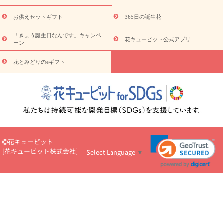
キューピットのeGfit
カラー
ピンク
イエローオレンジ
レッ
予算から探す
ド
お花の種類
バラ
ユリ
トルコキキョウ
お供えセットギフト
365日の誕生花
お祝い
お祝い・
3000円～
お祝い・
4000円～
お祝い・
5000円～
お祝い・
7000円～
お祝い・
10000円～
お供え・お
「きょう誕生日なんです」キャンペ
花キューピット公式アプリ
ーン
悔やみ
お供え・お悔やみ・
3000円～
お供え・お悔やみ・
5000
円～
お供え・お悔やみ・
7000円～
お供え・お悔やみ・
10000
花とみどりのeギフト
読み物
円～
注目されている記事
365日の誕生花カレンダー
開店・開業祝
いのマナー
定年退職祝いのマナー
お祝いを贈るときのマナー・
ルール
花キューピットのお祝いコラム一覧
誕生日のお花を「色
彩心理学」で選ぶ方法
結婚祝いの予算相場
出産祝いお役立ち情
報
転職祝いのマナー基礎知識
ペットのお祝いワンポイントアド
バイス
スタンド花（フラスタ）のマナー
お見舞いのマナーとル
花キューピット
ール
新築引っ越し祝いコラム
お祝い花のマナー総まとめ
職
[
花キューピット株式会社
]
Select Language
▼
場上司や先輩へ贈るお祝い花の正解は？
開店祝いの花 選び方ガイ
ド（早見表あり）
お供えを贈るときのマナー・ルール
花キューピットのお供え・
お悔やみ・仏花コラム一覧
花キューピットの仏花のルール・マナ
ーQ&A
ペットの供花の基礎知識とペットロスを癒す向き合い方
一周忌のマナー
四十九日の基礎知識
お盆のルール・マナー
お彼岸のルール・マナー
キリスト教のお葬式の流れ【マナー基礎