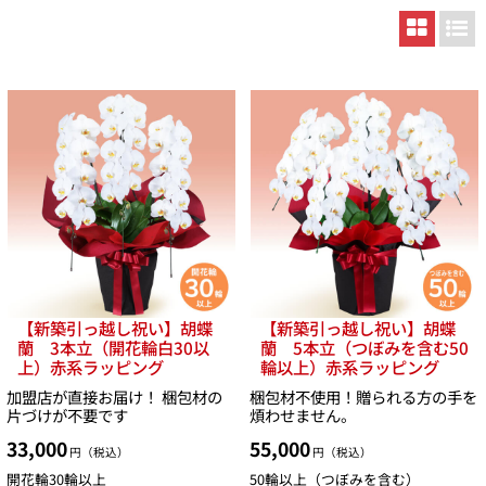
【新築引っ越し祝い】胡蝶
【新築引っ越し祝い】胡蝶
蘭 3本立（開花輪白30以
蘭 5本立（つぼみを含む50
上）赤系ラッピング
輪以上）赤系ラッピング
加盟店が直接お届け！ 梱包材の
梱包材不使用！贈られる方の手を
片づけが不要です
煩わせません。
33,000
55,000
円（税込）
円（税込）
開花輪30輪以上
50輪以上（つぼみを含む）