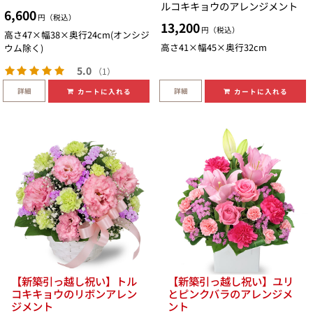
ルコキキョウのアレンジメント
6,600
円（税込）
13,200
円（税込）
高さ47×幅38×奥行24cm(オンシジ
高さ41×幅45×奥行32cm
ウム除く)
5.0
（1）
詳細
詳細
カートに入れる
カートに入れる
【新築引っ越し祝い】トル
【新築引っ越し祝い】ユリ
コキキョウのリボンアレン
とピンクバラのアレンジメ
ジメント
ント