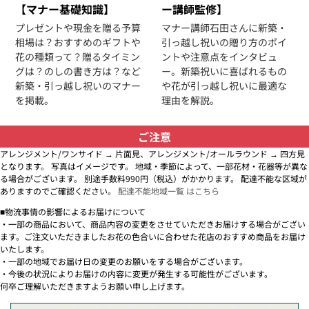
【マナー基礎知識】
ー講師監修】
プレゼントや現金を贈る予算
マナー講師石田さんに新築・
相場は？おすすめのギフトや
引っ越し祝いの贈り方のポイ
花の種類って？贈るタイミン
ントや注意点をインタビュ
グは？のしの書き方は？など
ー。新築祝いに喜ばれるもの
新築・引っ越し祝いのマナー
や花が引っ越し祝いに最適な
を掲載。
理由を解説。
ご注意
アレンジメント/ワンサイド → 片面見、アレンジメント/オールラウンド → 四方見
となります。 写真はイメージです。 地域・季節によって、一部花材・花器等が異な
る場合がございます。 別途手数料990円（税込）がかかります。 配達不能な区域が
ありますのでご確認ください。
配達不能地域一覧 はこちら
■物流事情の影響によるお届けについて
・一部の商品において、商品内容の変更をさせていただきお届けする場合がござい
ます。ご注文いただきましたお花の色合いに合わせた花店のおすすめ商品をお届け
いたします。
・一部の地域でお届け日の変更のお願いをする場合がございます。
・今後の状況によりお届けの内容に変更が発生する可能性がございます。
何卒ご理解いただきますようお願い申し上げます。