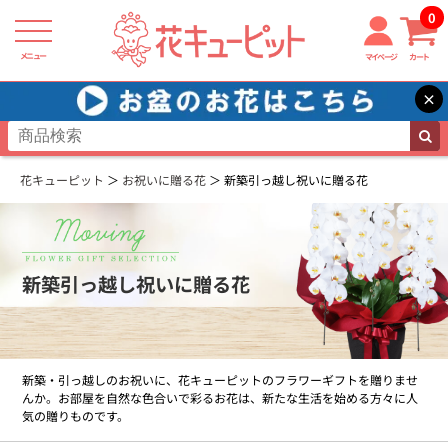
0
メニュー
マイページ
カート
×
花キューピット
お祝いに贈る花
新築引っ越し祝いに贈る花
新築引っ越し祝いに贈る花
新築・引っ越しのお祝いに、花キューピットのフラワーギフトを贈りませ
んか。お部屋を自然な色合いで彩るお花は、新たな生活を始める方々に人
気の贈りものです。