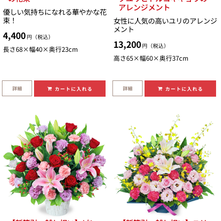
アレンジメント
優しい気持ちになれる華やかな花
束！
女性に人気の高いユリのアレンジ
メント
4,400
円（税込）
13,200
円（税込）
長さ68×幅40×奥行23cm
高さ65×幅60×奥行37cm
詳細
詳細
カートに入れる
カートに入れる