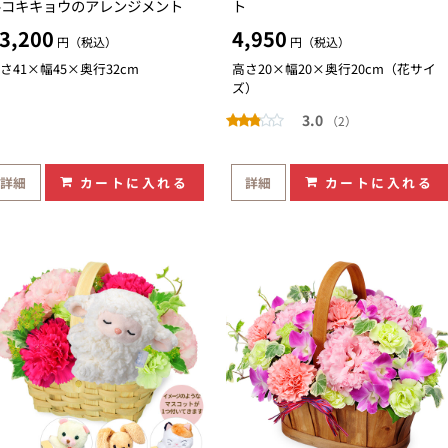
ルコキキョウのアレンジメント
ト
3,200
4,950
円（税込）
円（税込）
さ41×幅45×奥行32cm
高さ20×幅20×奥行20cm（花サイ
ズ）
3.0
（2）
詳細
カートに入れる
詳細
カートに入れる