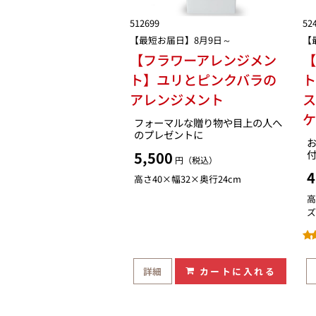
512699
52
【最短お届日】8月9日～
【
【フラワーアレンジメン
【
ト】ユリとピンクバラの
アレンジメント
フォーマルな贈り物や目上の人へ
のプレゼントに
5,500
円（税込）
4
高さ40×幅32×奥行24cm
高
ズ
詳細
カートに入れる