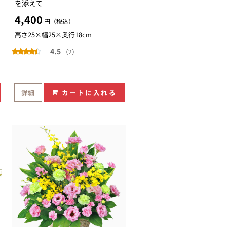
を添えて
4,400
円（税込）
高さ25×幅25×奥行18cm
4.5
（2）
詳細
カートに入れる