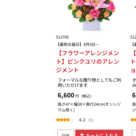
512700
51
【最短お届日】8月9日～
【
【フラワーアレンジメン
【
ト】ピンクユリのアレン
ジメント
フォーマルな贈り物としてもご利
用いただけます
6,600
6
円（税込）
高さ47×幅38×奥行24cm(オンシジ
高
ウム除く)
ジ
4.2
（5）
詳細
カートに入れる