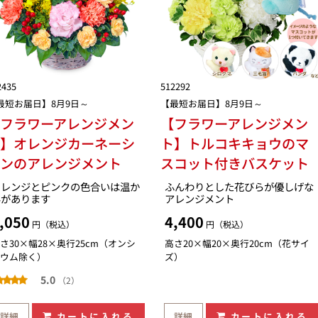
2435
512292
最短お届日】8月9日～
【最短お届日】8月9日～
フラワーアレンジメン
【フラワーアレンジメン
ト】オレンジカーネーシ
ト】トルコキキョウのマ
ョンのアレンジメント
スコット付きバスケット
オレンジとピンクの色合いは温か
ふんわりとした花びらが優しげな
みがあります
アレンジメント
,050
4,400
円（税込）
円（税込）
さ30×幅28×奥行25cm（オンシ
高さ20×幅20×奥行20cm（花サイ
ウム除く）
ズ）
5.0
（2）
詳細
カートに入れる
詳細
カートに入れる