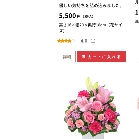
優しい気持ちを詰め込みました。
1
5,500
円（税込）
高
高さ16×幅20×奥行18cm（花サイ
ズ）
4.0
（1）
詳細
カートに入れる