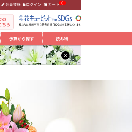
0
会員登録
ログイン
カート
。
での
こちら
予算から探す
読み物
×