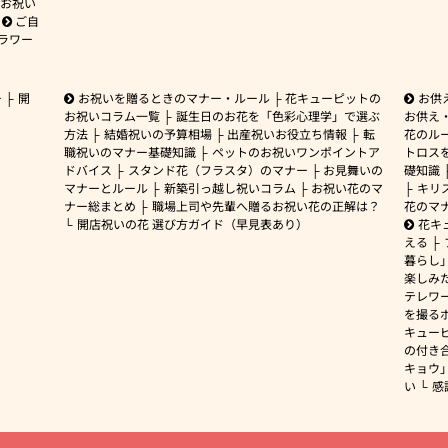
お祝い
ご自
ラワー
ー
開
お祝いを贈るときのマナー・ルール
花キューピットの
お供
お祝いコラム一覧
誕生日のお花を「色彩心理学」で選ぶ
お供え
方法
結婚祝いの予算相場
出産祝いお役立ち情報
転
花のルー
職祝いのマナー基礎知識
ペットのお祝いワンポイントア
トロス
ドバイス
スタンド花（フラスタ）のマナー
お見舞いの
礎知識
マナーとルール
新築引っ越し祝いコラム
お祝い花のマ
キリ
ナー総まとめ
職場上司や先輩へ贈るお祝い花の正解は？
花のマ
開店祝いの花 選び方ガイド（早見表あり）
花キ
える
暮らし
楽しみ
テレワ
を撮る
キュー
の付き
キョウ
い
感