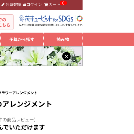
0
会員登録
ログイン
カート
。
での
こちら
予算から探す
読み物
×
 フラワーアレンジメント
のアレンジメント
件の商品レビュー）
んでいただけます