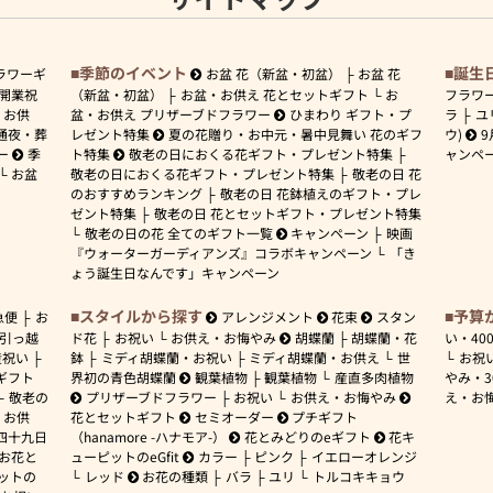
季節のイベント
誕生
ラワーギ
お盆 花（新盆・初盆）
お盆 花
開業祝
（新盆・初盆）
お盆・お供え 花とセットギフト
お
フラワ
お供
盆・お供え プリザーブドフラワー
ひまわり ギフト・プ
ラ
ユ
通夜・葬
レゼント特集
夏の花贈り・お中元・暑中見舞い 花のギフ
ウ)
9
ー
季
ト特集
敬老の日におくる花ギフト・プレゼント特集
ャンペ
お盆
敬老の日におくる花ギフト・プレゼント特集
敬老の日 花
のおすすめランキング
敬老の日 花鉢植えのギフト・プレ
ゼント特集
敬老の日 花とセットギフト・プレゼント特集
敬老の日の花 全てのギフト一覧
キャンペーン
映画
『ウォーターガーディアンズ』コラボキャンペーン
「き
ょう誕生日なんです」キャンペーン
スタイルから探す
予算
急便
お
アレンジメント
花束
スタン
引っ越
ド花
お祝い
お供え・お悔やみ
胡蝶蘭
胡蝶蘭・花
い・
40
産祝い
鉢
ミディ胡蝶蘭・お祝い
ミディ胡蝶蘭・お供え
世
お祝
ギフト
界初の青色胡蝶蘭
観葉植物
観葉植物
産直多肉植物
やみ・
敬老の
プリザーブドフラワー
お祝い
お供え・お悔やみ
え・お
お供
花とセットギフト
セミオーダー
プチギフト
四十九日
（hanamore -ハナモア-）
花とみどりのeギフト
花キ
 お花と
ューピットのeGfit
カラー
ピンク
イエローオレンジ
ットの
レッド
お花の種類
バラ
ユリ
トルコキキョウ