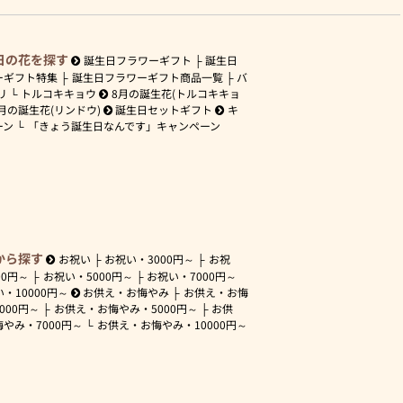
日の花を探す
誕生日フラワーギフト
誕生日
ーギフト特集
誕生日フラワーギフト商品一覧
バ
リ
トルコキキョウ
8月の誕生花(トルコキキョ
月の誕生花(リンドウ)
誕生日セットギフト
キ
ーン
「きょう誕生日なんです」キャンペーン
から探す
お祝い
お祝い・
3000円～
お祝
00円～
お祝い・
5000円～
お祝い・
7000円～
い・
10000円～
お供え・お悔やみ
お供え・お悔
3000円～
お供え・お悔やみ・
5000円～
お供
悔やみ・
7000円～
お供え・お悔やみ・
10000円～