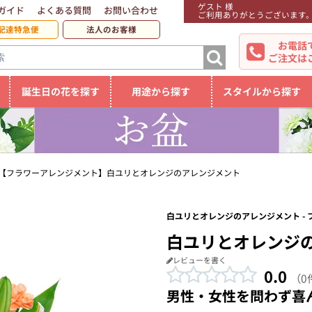
ゲスト 様
ガイド
よくある質問
お問い合わせ
ご利用ありがとうございます
配達特急便
法人のお客様
お電話
ご注文は
誕生日の花を探す
用途から探す
スタイルから探す
【フラワーアレンジメント】白ユリとオレンジのアレンジメント
白ユリとオレンジのアレンジメント -
白ユリとオレンジ
レビューを書く
0.0
（0
男性・女性を問わず喜