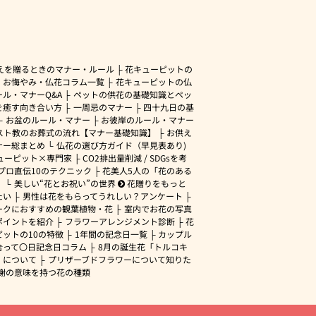
えを贈るときのマナー・ルール
花キューピットの
・お悔やみ・仏花コラム一覧
花キューピットの仏
ル・マナーQ&A
ペットの供花の基礎知識とペッ
を癒す向き合い方
一周忌のマナー
四十九日の基
お盆のルール・マナー
お彼岸のルール・マナー
スト教のお葬式の流れ【マナー基礎知識】
お供え
ナー総まとめ
仏花の選び方ガイド（早見表あり)
ューピット×専門家
CO2排出量削減 / SDGsを考
プロ直伝10のテクニック
花美人5人の「花のある
」
美しい“花とお祝い”の世界
花贈りをもっと
たい
男性は花をもらってうれしい？アンケート
ークにおすすめの観葉植物・花
室内でお花の写真
ポイントを紹介
フラワーアレンジメント診断
花
ピットの10の特徴
1年間の記念日一覧
カップル
合って〇日記念日コラム
8月の誕生花「トルコキ
」について
プリザーブドフラワーについて知りた
謝の意味を持つ花の種類