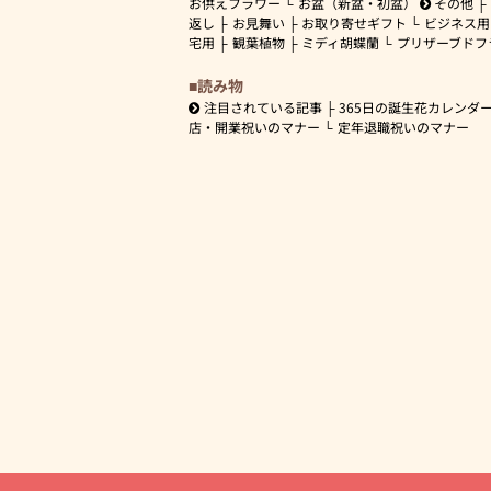
お供えフラワー
お盆（新盆・初盆）
その他
返し
お見舞い
お取り寄せギフト
ビジネス用
宅用
観葉植物
ミディ胡蝶蘭
プリザーブドフ
読み物
注目されている記事
365日の誕生花カレンダ
店・開業祝いのマナー
定年退職祝いのマナー