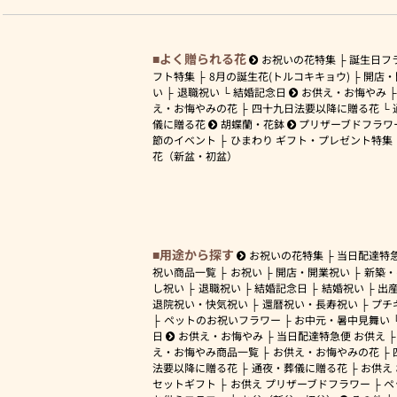
よく贈られる花
お祝いの花特集
誕生日フ
フト特集
8月の誕生花(トルコキキョウ)
開店・
い
退職祝い
結婚記念日
お供え・お悔やみ
え・お悔やみの花
四十九日法要以降に贈る花
儀に贈る花
胡蝶蘭・花鉢
プリザーブドフラワ
節のイベント
ひまわり ギフト・プレゼント特集
花（新盆・初盆）
用途から探す
お祝いの花特集
当日配達特
祝い商品一覧
お祝い
開店・開業祝い
新築・
し祝い
退職祝い
結婚記念日
結婚祝い
出
退院祝い・快気祝い
還暦祝い・長寿祝い
プチ
ペットのお祝いフラワー
お中元・暑中見舞い
日
お供え・お悔やみ
当日配達特急便 お供え
え・お悔やみ商品一覧
お供え・お悔やみの花
法要以降に贈る花
通夜・葬儀に贈る花
お供え
セットギフト
お供え プリザーブドフラワー
ペ