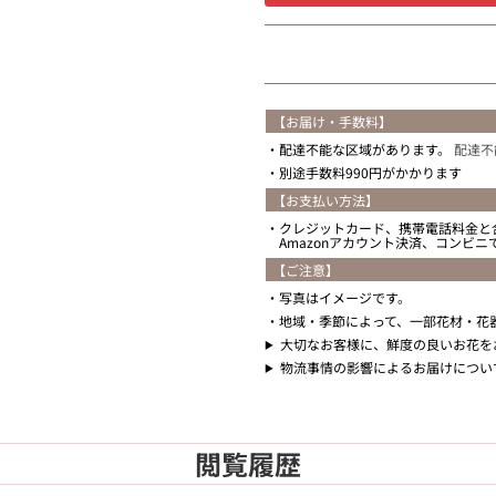
【お届け・手数料】
配達不能な区域があります。
配達不
別途手数料990円がかかります
【お支払い方法】
クレジットカード、携帯電話料金と
Amazonアカウント決済、コンビ
【ご注意】
写真はイメージです。
地域・季節によって、一部花材・花
大切なお客様に、鮮度の良いお花を
物流事情の影響によるお届けについ
閲覧履歴