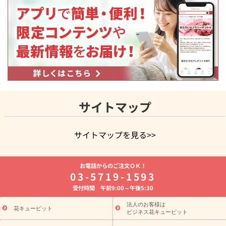
サイトマップ
サイトマップを見る>>
よく贈られる花
お祝いの花特集
誕生日フラワーギフト特集
お電話からのご注文ＯＫ！
8月の誕生花(トルコキキョウ)
開店・開業祝い
退職祝い
結
03-5719-1593
婚記念日
お供え・お悔やみ
お供え・お悔やみの花
四十九日
受付時間 午前9:00～午後5:30
法要以降に贈る花
通夜・葬儀に贈る花
胡蝶蘭・花鉢
プリザ
ーブドフラワー
季節のイベント
ひまわり ギフト・プレゼント
法人のお客様は
季節のイベント
花キューピット
特集
お盆 花（新盆・初盆）
お盆 花（新
ビジネス花キューピット
盆・初盆）
お盆 花（新盆・初盆）
お盆・お供え 花とセットギ