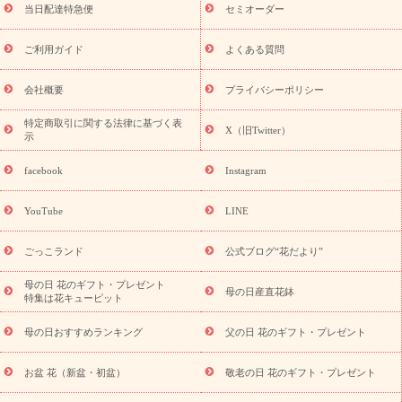
フト
お盆・お供え プリザーブドフラワー
ひまわり ギフト・プ
当日配達特急便
セミオーダー
レゼント特集
夏の花贈り・お中元・暑中見舞い 花のギフト特集
敬老の日におくる花ギフト・プレゼント特集
敬老の日におくる
ご利用ガイド
よくある質問
花ギフト・プレゼント特集
敬老の日 花のおすすめランキング
敬
老の日 花鉢植えのギフト・プレゼント特集
敬老の日 花とセットギ
会社概要
プライバシーポリシー
フト・プレゼント特集
敬老の日の花 全てのギフト一覧
キャン
ペーン
映画『ウォーターガーディアンズ』コラボキャンペーン
特定商取引に関する法律に基づく表
X（旧Twitter）
示
誕生日の花を探す
「きょう誕生日なんです」キャンペーン
誕生日フラワーギフト
誕生日フラワーギフト特集
誕生日フラワ
facebook
Instagram
ーギフト商品一覧
バラ
ユリ
トルコキキョウ
8月の誕生花
(トルコキキョウ)
9月の誕生花(リンドウ)
誕生日セットギフト
YouTube
LINE
用途か
キャンペーン
「きょう誕生日なんです」キャンペーン
ら探す
お祝いの花特集
当日配達特急便
お祝い商品一覧
お
ごっこランド
公式ブログ“花だより”
祝い
開店・開業祝い
新築・引っ越し祝い
退職祝い
結婚記
念日
結婚祝い
出産祝い
退院祝い・快気祝い
還暦祝い・長
母の日 花のギフト・プレゼント
母の日産直花鉢
特集は花キューピット
寿祝い
プチギフト
ペットのお祝いフラワー
お中元・暑中見
舞い
敬老の日
お供え・お悔やみ
お供え・お悔やみ商品一覧
母の日おすすめランキング
父の日 花のギフト・プレゼント
お供え・お悔やみの花
四十九日法要以降に贈る花
通夜・葬儀
に贈る花
お供え お花とセットギフト
お供え プリザーブドフラ
お盆 花（新盆・初盆）
敬老の日 花のギフト・プレゼント
ワー
ペットのお供えフラワー
お盆（新盆・初盆）
その他
お祝い返し
お見舞い
お取り寄せギフト
ビジネス用
ご自宅