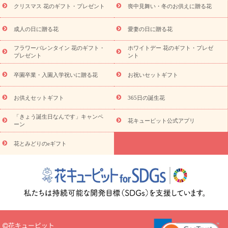
スタイル
クリスマス 花のギフト・プレゼント
喪中見舞い・冬のお供えに贈る花
用
観葉植物
ミディ胡蝶蘭
プリザーブドフラワー
から探す
アレンジメント
花束
スタンド花
お祝い
お供
成人の日に贈る花
愛妻の日に贈る花
え・お悔やみ
胡蝶蘭
胡蝶蘭・花鉢
ミディ胡蝶蘭・お祝い
ミディ胡蝶蘭・お供え
世界初の青色胡蝶蘭
観葉植物
観葉植
フラワーバレンタイン 花のギフト・
ホワイトデー 花のギフト・プレゼ
物
産直多肉植物
プリザーブドフラワー
お祝い
お供え・お
プレゼント
ント
悔やみ
花とセットギフト
セミオーダー
プチギフト
（hanamore -ハナモア-）
花とみどりのeギフト
花キューピッ
卒園卒業・入園入学祝いに贈る花
お祝いセットギフト
トのeGfit
カラー
ピンク
イエローオレンジ
レッド
お花の
予算から探す
種類
バラ
ユリ
トルコキキョウ
お祝い
お供えセットギフト
365日の誕生花
お祝い・
3000円～
お祝い・
4000円～
お祝い・
5000円～
お
「きょう誕生日なんです」キャンペ
祝い・
7000円～
お祝い・
10000円～
お供え・お悔やみ
お供
花キューピット公式アプリ
ーン
え・お悔やみ・
3000円～
お供え・お悔やみ・
5000円～
お供
読み
え・お悔やみ・
7000円～
お供え・お悔やみ・
10000円～
花とみどりのeギフト
物
注目されている記事
365日の誕生花カレンダー
開店・開業祝
いのマナー
定年退職祝いのマナー
お祝いを贈るときのマナー・
ルール
花キューピットのお祝いコラム一覧
誕生日のお花を「色
彩心理学」で選ぶ方法
結婚祝いの予算相場
出産祝いお役立ち情
報
転職祝いのマナー基礎知識
ペットのお祝いワンポイントアド
バイス
スタンド花（フラスタ）のマナー
お見舞いのマナーとル
花キューピット