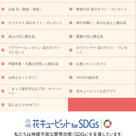
降に贈る花
通夜・葬儀に贈る花
お供え お花とセットギフト
お盆 花（新盆・初盆）
敬老の日 花のギフト・プレゼント
お供え プリザーブドフラワー
ペットのお供えフラワー
お盆（新
盆・初盆）
その他
お祝い返し
お見舞い
お取り寄せギフト
ビジネス用
ご自宅用
観葉植物
ミディ胡蝶蘭
プリザーブ
クリスマス 花のギフト・プレゼント
喪中見舞い・冬のお供えに贈る花
スタイルから探す
ドフラワー
アレンジメント
花束
スタ
ンド花
お祝い
お供え・お悔やみ
胡蝶蘭
胡蝶蘭・花鉢
ミ
成人の日に贈る花
愛妻の日に贈る花
ディ胡蝶蘭・お祝い
ミディ胡蝶蘭・お供え
世界初の青色胡蝶蘭
フラワーバレンタイン 花のギフト・
ホワイトデー 花のギフト・プレゼ
観葉植物
観葉植物
産直多肉植物
プリザーブドフラワー
プレゼント
ント
お祝い
お供え・お悔やみ
花とセットギフト
セミオーダー
プチギフト（hanamore -ハナモア-）
花とみどりのeギフト
花
卒園卒業・入園入学祝いに贈る花
お祝いセットギフト
キューピットのeGfit
カラー
ピンク
イエローオレンジ
レッ
予算から探す
ド
お花の種類
バラ
ユリ
トルコキキョウ
お供えセットギフト
365日の誕生花
お祝い
お祝い・
3000円～
お祝い・
4000円～
お祝い・
5000円～
お祝い・
7000円～
お祝い・
10000円～
お供え・お
「きょう誕生日なんです」キャンペ
花キューピット公式アプリ
ーン
悔やみ
お供え・お悔やみ・
3000円～
お供え・お悔やみ・
5000
円～
お供え・お悔やみ・
7000円～
お供え・お悔やみ・
10000
花とみどりのeギフト
読み物
円～
注目されている記事
365日の誕生花カレンダー
開店・開業祝
いのマナー
定年退職祝いのマナー
お祝いを贈るときのマナー・
ルール
花キューピットのお祝いコラム一覧
誕生日のお花を「色
彩心理学」で選ぶ方法
結婚祝いの予算相場
出産祝いお役立ち情