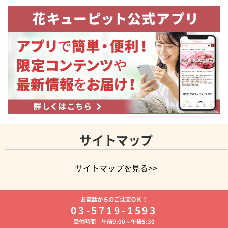
サイトマップ
サイトマップを見る>>
よく贈られる花
お祝いの花特集
誕生日フラワーギフト特集
お電話からのご注文ＯＫ！
8月の誕生花(トルコキキョウ)
開店・開業祝い
退職祝い
結
03-5719-1593
婚記念日
お供え・お悔やみ
お供え・お悔やみの花
四十九日
受付時間 午前9:00～午後5:30
法要以降に贈る花
通夜・葬儀に贈る花
胡蝶蘭・花鉢
プリザ