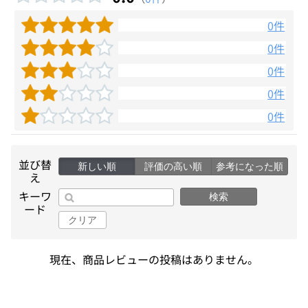
0件
0件
0件
0件
0件
並び替
新しい順
評価の高い順
参考になった順
え
キーワ
検索
ード
クリア
現在、商品レビューの投稿はありません。