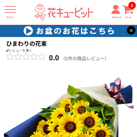
0
メニュー
マイページ
カート
×
花キューピット
お祝い
【お祝い】ひまわりの花束
ひまわりの花束
レビューを書く
0.0
（0件の商品レビュー）