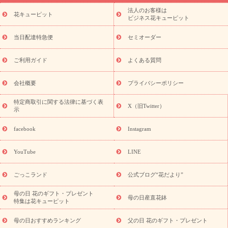
ーブドフラワー
季節のイベント
ひまわり ギフト・プレゼント
法人のお客様は
季節のイベント
花キューピット
特集
お盆 花（新盆・初盆）
お盆 花（新
ビジネス花キューピット
盆・初盆）
お盆 花（新盆・初盆）
お盆・お供え 花とセットギ
フト
お盆・お供え プリザーブドフラワー
ひまわり ギフト・プ
当日配達特急便
セミオーダー
レゼント特集
夏の花贈り・お中元・暑中見舞い 花のギフト特集
敬老の日におくる花ギフト・プレゼント特集
敬老の日におくる
ご利用ガイド
よくある質問
花ギフト・プレゼント特集
敬老の日 花のおすすめランキング
敬
老の日 花鉢植えのギフト・プレゼント特集
敬老の日 花とセットギ
会社概要
プライバシーポリシー
フト・プレゼント特集
敬老の日の花 全てのギフト一覧
キャン
ペーン
映画『ウォーターガーディアンズ』コラボキャンペーン
特定商取引に関する法律に基づく表
X（旧Twitter）
示
誕生日の花を探す
「きょう誕生日なんです」キャンペーン
誕生日フラワーギフト
誕生日フラワーギフト特集
誕生日フラワ
facebook
Instagram
ーギフト商品一覧
バラ
ユリ
トルコキキョウ
8月の誕生花
(トルコキキョウ)
9月の誕生花(リンドウ)
誕生日セットギフト
YouTube
LINE
用途か
キャンペーン
「きょう誕生日なんです」キャンペーン
ら探す
お祝いの花特集
当日配達特急便
お祝い商品一覧
お
ごっこランド
公式ブログ“花だより”
祝い
開店・開業祝い
新築・引っ越し祝い
退職祝い
結婚記
念日
結婚祝い
出産祝い
退院祝い・快気祝い
還暦祝い・長
母の日 花のギフト・プレゼント
母の日産直花鉢
特集は花キューピット
寿祝い
プチギフト
ペットのお祝いフラワー
お中元・暑中見
舞い
敬老の日
お供え・お悔やみ
当日配達特急便 お供え
お
母の日おすすめランキング
父の日 花のギフト・プレゼント
供え・お悔やみ商品一覧
お供え・お悔やみの花
四十九日法要以