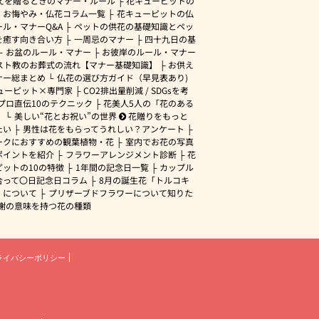
えを贈るときのマナー・ルール
花キューピットの
・お悔やみ・仏花コラム一覧
花キューピットの仏
ル・マナーQ&A
ペットの供花の基礎知識とペッ
を癒す向き合い方
一周忌のマナー
四十九日の基
お盆のルール・マナー
お彼岸のルール・マナー
スト教のお葬式の流れ【マナー基礎知識】
お供え
ナー総まとめ
仏花の選び方ガイド（早見表あり)
ューピット×専門家
CO2排出量削減 / SDGsを考
プロ直伝10のテクニック
花美人5人の「花のある
」
美しい“花とお祝い”の世界
花贈りをもっと
たい
男性は花をもらってうれしい？アンケート
ークにおすすめの観葉植物・花
室内でお花の写真
ポイントを紹介
フラワーアレンジメント診断
花
ピットの10の特徴
1年間の記念日一覧
カップル
合って〇日記念日コラム
8月の誕生花「トルコキ
」について
プリザーブドフラワーについて知りた
謝の意味を持つ花の種類
ライバシーポリシー