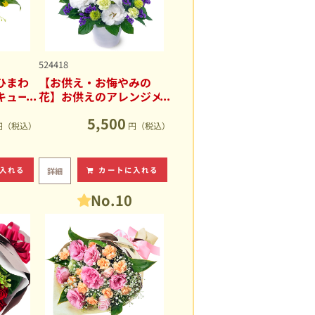
524418
ひまわ
【お供え・お悔やみの
キュー
花】お供えのアレンジメ
ント
5,500
円（税込）
円（税込）
入れる
カートに入れる
詳細
No.10