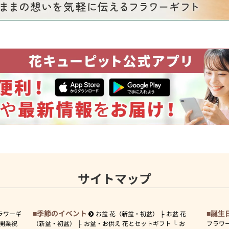
サイトマップ
季節のイベント
誕生
ラワーギ
お盆 花（新盆・初盆）
お盆 花
開業祝
（新盆・初盆）
お盆・お供え 花とセットギフト
お
フラワ