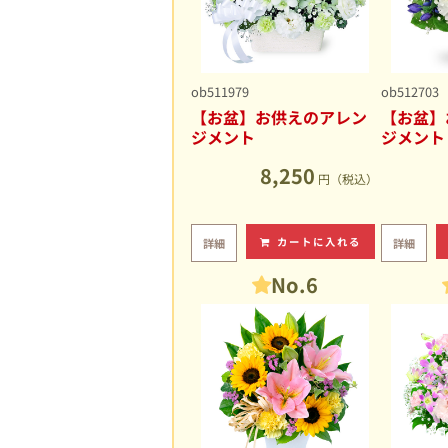
ob511979
ob512703
【お盆】お供えのアレン
【お盆】
ジメント
ジメント
8,250
円（税込）
カートに入れる
詳細
詳細
No.6