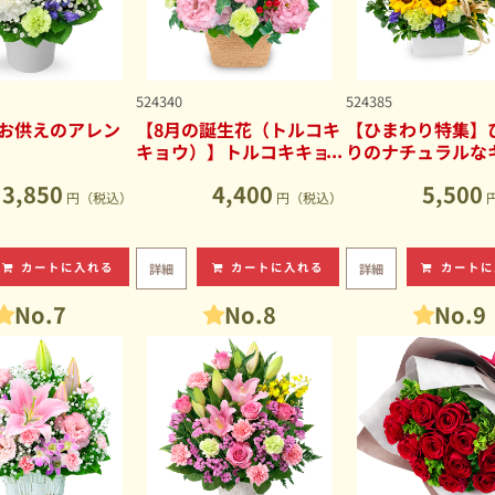
524340
524385
お供えのアレン
【8月の誕生花（トルコキ
【ひまわり特集】
キョウ）】トルコキキョ
りのナチュラルな
ウのナチュラルなアレン
ブアレンジメント
3,850
4,400
5,500
ジメント
円（税込）
円（税込）
カートに入れる
カートに入れる
カートに
詳細
詳細
No.7
No.8
No.9