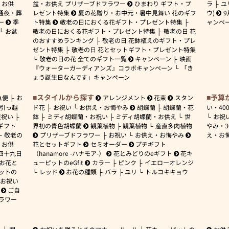
お供
盆・お供え プリザーブドフラワー
ひまわり ギフト・プ
ラ
ユ
通夜・葬
レゼント特集
夏の花贈り・お中元・暑中見舞い 花のギフ
ウ)
9
ー
季
ト特集
敬老の日におくる花ギフト・プレゼント特集
ャンペ
お盆
敬老の日におくる花ギフト・プレゼント特集
敬老の日 花
のおすすめランキング
敬老の日 花鉢植えのギフト・プレ
ゼント特集
敬老の日 花とセットギフト・プレゼント特集
敬老の日の花 全てのギフト一覧
キャンペーン
映画
『ウォーターガーディアンズ』コラボキャンペーン
「き
ょう誕生日なんです」キャンペーン
スタイルから探す
予算
急便
お
アレンジメント
花束
スタン
引っ越
ド花
お祝い
お供え・お悔やみ
胡蝶蘭
胡蝶蘭・花
い・
40
産祝い
鉢
ミディ胡蝶蘭・お祝い
ミディ胡蝶蘭・お供え
世
お祝
ギフト
界初の青色胡蝶蘭
観葉植物
観葉植物
産直多肉植物
やみ・
敬老の
プリザーブドフラワー
お祝い
お供え・お悔やみ
え・お
お供
花とセットギフト
セミオーダー
プチギフト
四十九日
（hanamore -ハナモア-）
花とみどりのeギフト
花キ
 お花と
ューピットのeGfit
カラー
ピンク
イエローオレンジ
ットの
レッド
お花の種類
バラ
ユリ
トルコキキョウ
お祝い
ご自
ラワー