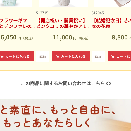
512715
512045
フラワーギフ
【開店祝い・開業祝い】
【結婚記念日】赤バ
とデンファレの
ピンクユリの華やかアレ
本の花束
アレンジメント
ンジメント
6,050
11,000
8,800
円（税込）
円（税込）
カートに入れる
カートに入れる
カートに
詳細
詳細
この商品に関するお問い合わせはこちら