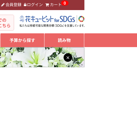
0
会員登録
ログイン
カート
。
での
こちら
予算から探す
読み物
×