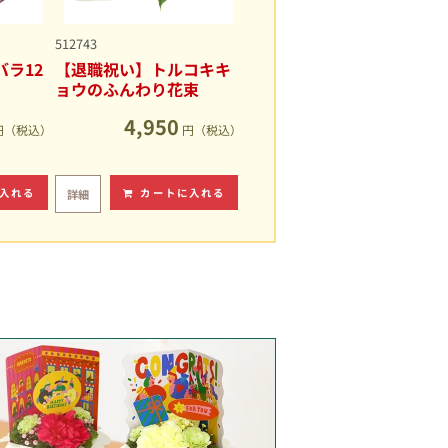
512743
ラ12
【退職祝い】トルコキキ
ョウのふんわり花束
4,950
円（税込）
円（税込）
入れる
カートに入れる
詳細