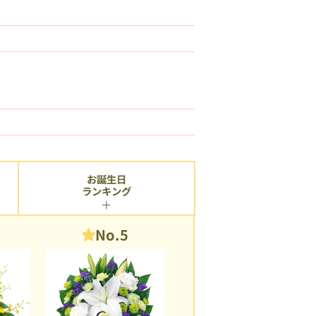
お誕生日
ランキング
No.5