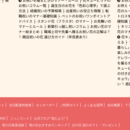
ー
開
お祝いを贈るときのマナー・ルール
花キューピットの
お供
お祝いコラム一覧
誕生日のお花を「色彩心理学」で選ぶ
お供え
方法
結婚祝いの予算相場
出産祝いお役立ち情報
転
花のルー
職祝いのマナー基礎知識
ペットのお祝いワンポイントア
トロス
ドバイス
スタンド花（フラスタ）のマナー
お見舞いの
礎知識
マナーとルール
新築引っ越し祝いコラム
お祝い花のマ
キリ
ナー総まとめ
職場上司や先輩へ贈るお祝い花の正解は？
花のマ
開店祝いの花 選び方ガイド（早見表あり）
花キ
える
暮らし
楽しみ
テレワ
を撮る
キュー
の付き
キョウ
い
感
ット
当日配達特急便
セミオーダー
ご利用ガイド
よくある質問
会社概要
プ
INE
ごっこランド
公式ブログ“花だより”
母の日産直花鉢
母の日おすすめランキング
父の日 花のギフト・プレゼント