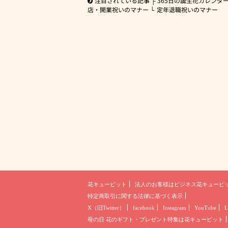
注目されている記事
365日の誕生花カレンダ
店・開業祝いのマナー
定年退職祝いのマナー
花キューピット
法人のお客様は
ビジネス花キューピ
特定商取引に関する法律に基づく表示
X（旧Twitter）
facebook
Instagram
YouTube
L
母の日 花のギフト・プレゼント
特集は花キューピット