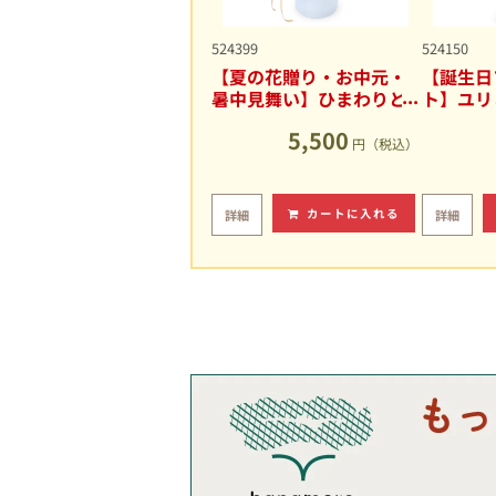
524399
524150
【夏の花贈り・お中元・
【誕生日
暑中見舞い】ひまわりと
ト】ユリ
ユリの爽やかなアレンジ
キュート
5,500
メント
円（税込）
カートに入れる
詳細
詳細