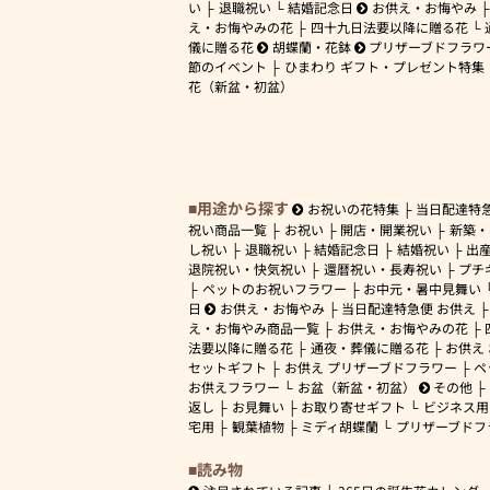
い
退職祝い
結婚記念日
お供え・お悔やみ
え・お悔やみの花
四十九日法要以降に贈る花
儀に贈る花
胡蝶蘭・花鉢
プリザーブドフラワ
節のイベント
ひまわり ギフト・プレゼント特集
花（新盆・初盆）
用途から探す
お祝いの花特集
当日配達特
祝い商品一覧
お祝い
開店・開業祝い
新築・
し祝い
退職祝い
結婚記念日
結婚祝い
出
退院祝い・快気祝い
還暦祝い・長寿祝い
プチ
ペットのお祝いフラワー
お中元・暑中見舞い
日
お供え・お悔やみ
当日配達特急便 お供え
え・お悔やみ商品一覧
お供え・お悔やみの花
法要以降に贈る花
通夜・葬儀に贈る花
お供え
セットギフト
お供え プリザーブドフラワー
ペ
お供えフラワー
お盆（新盆・初盆）
その他
返し
お見舞い
お取り寄せギフト
ビジネス用
宅用
観葉植物
ミディ胡蝶蘭
プリザーブドフ
読み物