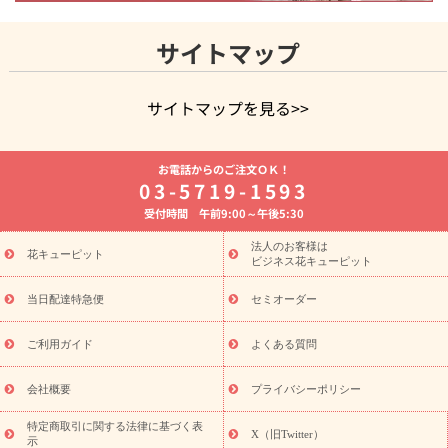
サイトマップ
サイトマップを見る>>
よく贈られる花
お祝いの花特集
誕生日フラワーギフト特集
お電話からのご注文ＯＫ！
8月の誕生花(トルコキキョウ)
開店・開業祝い
退職祝い
結
03-5719-1593
婚記念日
お供え・お悔やみ
お供え・お悔やみの花
四十九日
受付時間 午前9:00～午後5:30
法要以降に贈る花
通夜・葬儀に贈る花
胡蝶蘭・花鉢
プリザ
ーブドフラワー
季節のイベント
ひまわり ギフト・プレゼント
法人のお客様は
季節のイベント
花キューピット
特集
お盆 花（新盆・初盆）
お盆 花（新
ビジネス花キューピット
盆・初盆）
お盆 花（新盆・初盆）
お盆・お供え 花とセットギ
フト
お盆・お供え プリザーブドフラワー
ひまわり ギフト・プ
当日配達特急便
セミオーダー
レゼント特集
夏の花贈り・お中元・暑中見舞い 花のギフト特集
敬老の日におくる花ギフト・プレゼント特集
敬老の日におくる
ご利用ガイド
よくある質問
花ギフト・プレゼント特集
敬老の日 花のおすすめランキング
敬
老の日 花鉢植えのギフト・プレゼント特集
敬老の日 花とセットギ
会社概要
プライバシーポリシー
フト・プレゼント特集
敬老の日の花 全てのギフト一覧
キャン
誕生日の花を
特定商取引に関する法律に基づく表
ペーン
「きょう誕生日なんです」キャンペーン
X（旧Twitter）
示