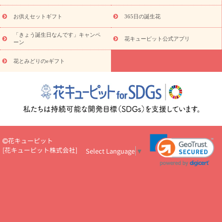
予
レンジ
レッド
お花の種類
バラ
ユリ
トルコキキョウ
算から探す
お祝い
お祝い・
3000円～
お祝い・
4000円～
お供えセットギフト
365日の誕生花
お祝い・
5000円～
お祝い・
7000円～
お祝い・
10000円～
「きょう誕生日なんです」キャンペ
お供え・お悔やみ
お供え・お悔やみ・
3000円～
お供え・お
花キューピット公式アプリ
ーン
悔やみ・
5000円～
お供え・お悔やみ・
7000円～
お供え・お悔
読み物
やみ・
10000円～
花とみどりのeギフト
注目されている記事
365日の誕生花カレンダー
開店・開業祝
いのマナー
定年退職祝いのマナー
お祝いを贈るときのマナー・
ルール
花キューピットのお祝いコラム一覧
誕生日のお花を「色
彩心理学」で選ぶ方法
結婚祝いの予算相場
出産祝いお役立ち情
報
転職祝いのマナー基礎知識
ペットのお祝いワンポイントアド
バイス
スタンド花（フラスタ）のマナー
お見舞いのマナーとル
ール
新築引っ越し祝いコラム
お祝い花のマナー総まとめ
職
花キューピット
場上司や先輩へ贈るお祝い花の正解は？
開店祝いの花 選び方ガイ
[
花キューピット株式会社
]
Select Language
▼
ド（早見表あり）
お供えを贈るときのマナー・ルール
花キューピットのお供え・
お悔やみ・仏花コラム一覧
花キューピットの仏花のルール・マナ
ーQ&A
ペットの供花の基礎知識とペットロスを癒す向き合い方
一周忌のマナー
四十九日の基礎知識
お盆のルール・マナー
お彼岸のルール・マナー
キリスト教のお葬式の流れ【マナー基礎
知識】
お供え花のマナー総まとめ
仏花の選び方ガイド（早見表