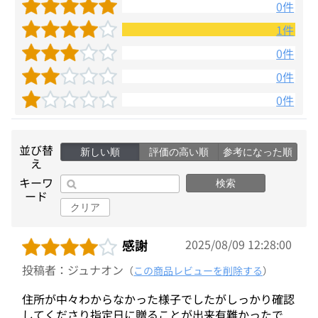
0件
1件
0件
0件
0件
並び替
新しい順
評価の高い順
参考になった順
え
キーワ
検索
ード
クリア
感謝
2025/08/09 12:28:00
投稿者：ジュナオン
（
この商品レビューを削除する
）
住所が中々わからなかった様子でしたがしっかり確認
してくださり指定日に贈ることが出来有難かったで