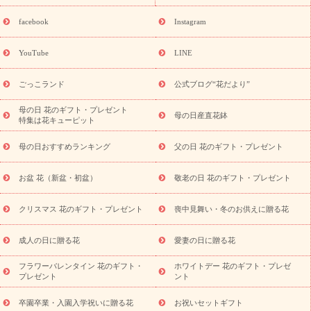
探す
誕生日フラワーギフト
誕生日フラワーギフト特集
誕生
日フラワーギフト商品一覧
バラ
ユリ
トルコキキョウ
8月の
facebook
Instagram
誕生花(トルコキキョウ)
9月の誕生花(リンドウ)
誕生日セット
ギフト
キャンペーン
「きょう誕生日なんです」キャンペーン
YouTube
LINE
用途から探す
お祝いの花特集
当日配達特急便
お祝い商品
一覧
お祝い
開店・開業祝い
新築・引っ越し祝い
退職祝い
ごっこランド
公式ブログ“花だより”
結婚記念日
結婚祝い
出産祝い
退院祝い・快気祝い
還暦
祝い・長寿祝い
プチギフト
ペットのお祝いフラワー
お中
母の日 花のギフト・プレゼント
母の日産直花鉢
特集は花キューピット
元・暑中見舞い
敬老の日
お供え・お悔やみ
当日配達特急便
お供え
お供え・お悔やみ商品一覧
お供え・お悔やみの花
四
母の日おすすめランキング
父の日 花のギフト・プレゼント
十九日法要以降に贈る花
通夜・葬儀に贈る花
お供え お花とセッ
トギフト
お供え プリザーブドフラワー
ペットのお供えフラワー
お盆 花（新盆・初盆）
敬老の日 花のギフト・プレゼント
お盆（新盆・初盆）
その他
お祝い返し
お見舞い
お取り
寄せギフト
ビジネス用
ご自宅用
観葉植物
ミディ胡蝶蘭
クリスマス 花のギフト・プレゼント
喪中見舞い・冬のお供えに贈る花
スタイルから探す
プリザーブドフラワー
アレンジメント
花束
スタンド花
お祝い
お供え・お悔やみ
胡蝶蘭
胡蝶
成人の日に贈る花
愛妻の日に贈る花
蘭・花鉢
ミディ胡蝶蘭・お祝い
ミディ胡蝶蘭・お供え
世界初
の青色胡蝶蘭
観葉植物
観葉植物
産直多肉植物
プリザーブ
フラワーバレンタイン 花のギフト・
ホワイトデー 花のギフト・プレゼ
ドフラワー
お祝い
お供え・お悔やみ
花とセットギフト
セ
プレゼント
ント
ミオーダー
プチギフト（hanamore -ハナモア-）
花とみどりの
eギフト
花キューピットのeGfit
カラー
ピンク
イエローオ
卒園卒業・入園入学祝いに贈る花
お祝いセットギフト