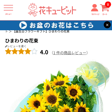
0
メニュー
マイページ
カート
×
花キューピット
誕生日に贈る花・花束・アレンジメントのフラワーギフ
ト
【誕生日フラワーギフト】ひまわりの花束
ひまわりの花束
レビューを書く
4.0
（
1 件の商品レビュー
）