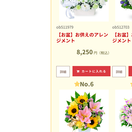
ob511979
ob512703
【お盆】お供えのアレン
【お盆】
ジメント
ジメント
8,250
円（税込）
カートに入れる
詳細
詳細
No.6