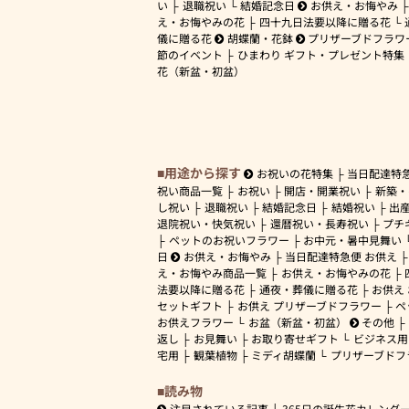
い
退職祝い
結婚記念日
お供え・お悔やみ
え・お悔やみの花
四十九日法要以降に贈る花
儀に贈る花
胡蝶蘭・花鉢
プリザーブドフラワ
節のイベント
ひまわり ギフト・プレゼント特集
花（新盆・初盆）
用途から探す
お祝いの花特集
当日配達特
祝い商品一覧
お祝い
開店・開業祝い
新築・
し祝い
退職祝い
結婚記念日
結婚祝い
出
退院祝い・快気祝い
還暦祝い・長寿祝い
プチ
ペットのお祝いフラワー
お中元・暑中見舞い
日
お供え・お悔やみ
当日配達特急便 お供え
え・お悔やみ商品一覧
お供え・お悔やみの花
法要以降に贈る花
通夜・葬儀に贈る花
お供え
セットギフト
お供え プリザーブドフラワー
ペ
お供えフラワー
お盆（新盆・初盆）
その他
返し
お見舞い
お取り寄せギフト
ビジネス用
宅用
観葉植物
ミディ胡蝶蘭
プリザーブドフ
読み物
注目されている記事
365日の誕生花カレンダ