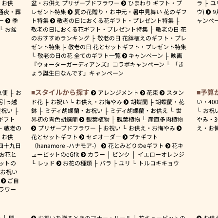
お供
盆・お供え プリザーブドフラワー
ひまわり ギフト・プ
ラ
ユ
通夜・葬
レゼント特集
夏の花贈り・お中元・暑中見舞い 花のギフ
ウ)
9
ー
季
ト特集
敬老の日におくる花ギフト・プレゼント特集
ャンペ
お盆
敬老の日におくる花ギフト・プレゼント特集
敬老の日 花
のおすすめランキング
敬老の日 花鉢植えのギフト・プレ
ゼント特集
敬老の日 花とセットギフト・プレゼント特集
敬老の日の花 全てのギフト一覧
キャンペーン
映画
『ウォーターガーディアンズ』コラボキャンペーン
「き
ょう誕生日なんです」キャンペーン
スタイルから探す
予算
急便
お
アレンジメント
花束
スタン
引っ越
ド花
お祝い
お供え・お悔やみ
胡蝶蘭
胡蝶蘭・花
い・
40
産祝い
鉢
ミディ胡蝶蘭・お祝い
ミディ胡蝶蘭・お供え
世
お祝
ギフト
界初の青色胡蝶蘭
観葉植物
観葉植物
産直多肉植物
やみ・
敬老の
プリザーブドフラワー
お祝い
お供え・お悔やみ
え・お
お供
花とセットギフト
セミオーダー
プチギフト
四十九日
（hanamore -ハナモア-）
花とみどりのeギフト
花キ
 お花と
ューピットのeGfit
カラー
ピンク
イエローオレンジ
ットの
レッド
お花の種類
バラ
ユリ
トルコキキョウ
お祝い
ご自
ラワー
ー
開
お祝いを贈るときのマナー・ルール
花キューピットの
お供