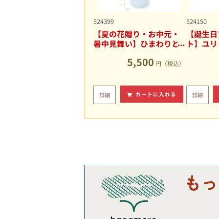
524399
524150
【夏の花贈り・お中元・
【誕生日
暑中見舞い】ひまわりと
ト】ユリ
ユリの爽やかなアレンジ
キュート
5,500
メント
円（税込）
カートに入れる
詳細
詳細