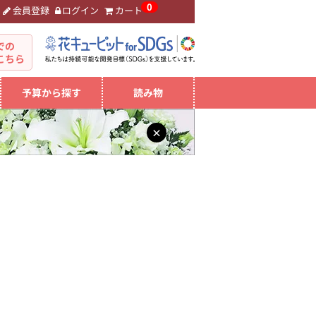
0
会員登録
ログイン
カート
。
での
こちら
予算から探す
読み物
×