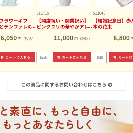
512715
512045
フラワーギフ
【開店祝い・開業祝い】
【結婚記念日】赤バ
とデンファレの
ピンクユリの華やかアレ
本の花束
アレンジメント
ンジメント
6,050
11,000
8,800
円（税込）
円（税込）
カートに入れる
カートに入れる
カートに
詳細
詳細
この商品に関するお問い合わせはこちら