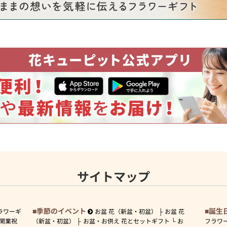
サイトマップ
季節のイベント
誕生
ラワーギ
お盆 花（新盆・初盆）
お盆 花
開業祝
（新盆・初盆）
お盆・お供え 花とセットギフト
お
フラワ