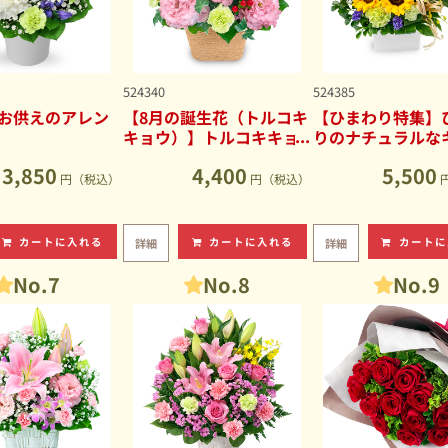
524340
524385
お供えのアレン
【8月の誕生花（トルコキ
【ひまわり特集】
キョウ）】トルコキキョ
りのナチュラルな
ウのナチュラルなアレン
ブアレンジメント
3,850
4,400
5,500
ジメント
円（税込）
円（税込）
カートに入れる
カートに入れる
カートに
詳細
詳細
No.7
No.8
No.9