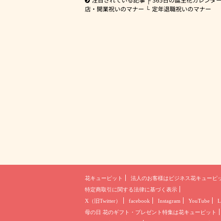
店・開業祝いのマナー
定年退職祝いのマナー
花キューピット
法人のお客様は
ビジネス花キューピ
特定商取引に関する法律に基づく表示
X（旧Twitter）
facebook
Instagram
YouTube
L
母の日 花のギフト・プレゼント
特集は花キューピット