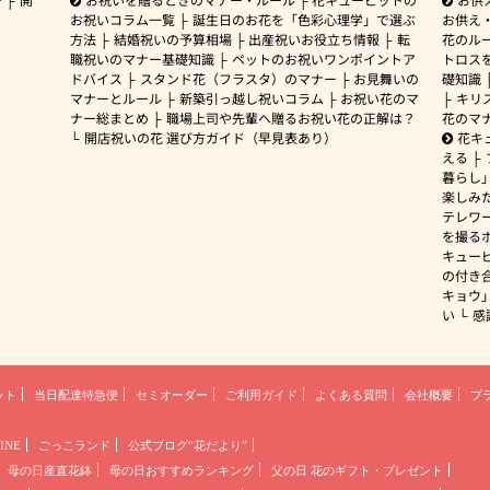
お祝いコラム一覧
誕生日のお花を「色彩心理学」で選ぶ
お供え
方法
結婚祝いの予算相場
出産祝いお役立ち情報
転
花のルー
職祝いのマナー基礎知識
ペットのお祝いワンポイントア
トロス
ドバイス
スタンド花（フラスタ）のマナー
お見舞いの
礎知識
マナーとルール
新築引っ越し祝いコラム
お祝い花のマ
キリ
ナー総まとめ
職場上司や先輩へ贈るお祝い花の正解は？
花のマ
開店祝いの花 選び方ガイド（早見表あり）
花キ
える
暮らし
楽しみ
テレワ
を撮る
キュー
の付き
キョウ
い
感
ット
当日配達特急便
セミオーダー
ご利用ガイド
よくある質問
会社概要
プ
INE
ごっこランド
公式ブログ“花だより”
母の日産直花鉢
母の日おすすめランキング
父の日 花のギフト・プレゼント