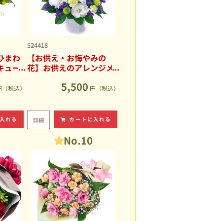
524418
ひまわ
【お供え・お悔やみの
キュー
花】お供えのアレンジメ
ント
5,500
円（税込）
円（税込）
入れる
カートに入れる
詳細
No.10