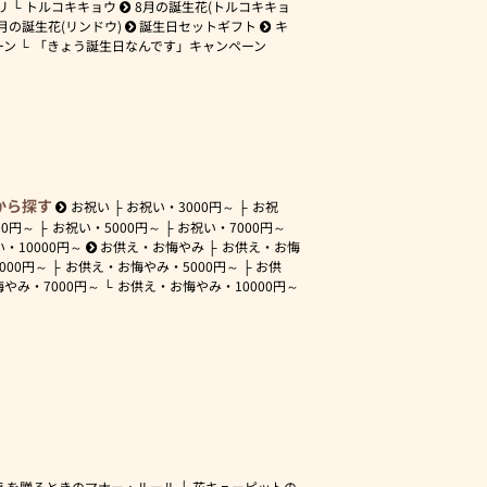
リ
トルコキキョウ
8月の誕生花(トルコキキョ
月の誕生花(リンドウ)
誕生日セットギフト
キ
ーン
「きょう誕生日なんです」キャンペーン
から探す
お祝い
お祝い・
3000円～
お祝
00円～
お祝い・
5000円～
お祝い・
7000円～
い・
10000円～
お供え・お悔やみ
お供え・お悔
3000円～
お供え・お悔やみ・
5000円～
お供
悔やみ・
7000円～
お供え・お悔やみ・
10000円～
えを贈るときのマナー・ルール
花キューピットの