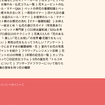
・お悔やみ・仏花コラム一覧
花キューピットの仏
ル・マナーQ&A
ペットの供花の基礎知識とペッ
を癒す向き合い方
一周忌のマナー
四十九日の基
お盆のルール・マナー
お彼岸のルール・マナー
スト教のお葬式の流れ【マナー基礎知識】
お供え
ナー総まとめ
仏花の選び方ガイド（早見表あり)
ューピット×専門家
CO2排出量削減 / SDGsを考
プロ直伝10のテクニック
花美人5人の「花のある
」
美しい“花とお祝い”の世界
花贈りをもっと
たい
男性は花をもらってうれしい？アンケート
ークにおすすめの観葉植物・花
室内でお花の写真
ポイントを紹介
フラワーアレンジメント診断
花
ピットの10の特徴
1年間の記念日一覧
カップル
合って〇日記念日コラム
8月の誕生花「トルコキ
」について
プリザーブドフラワーについて知りた
謝の意味を持つ花の種類
ライバシーポリシー