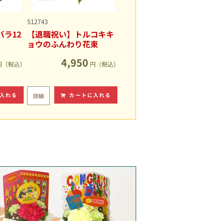
512743
ラ12
【退職祝い】トルコキキ
ョウのふんわり花束
4,950
円（税込）
円（税込）
入れる
カートに入れる
詳細