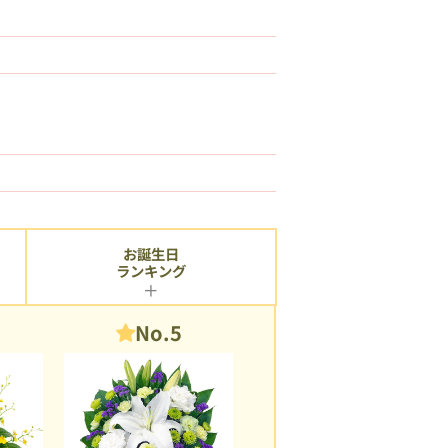
お誕生日
ランキング
No.5