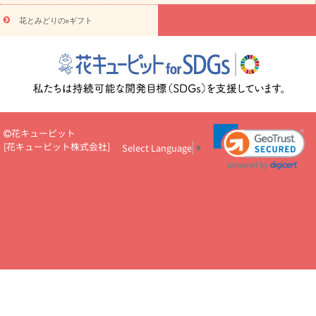
円～
お供え・お悔やみ・
7000円～
お供え・お悔やみ・
10000
花とみどりのeギフト
読み物
円～
注目されている記事
365日の誕生花カレンダー
開店・開業祝
いのマナー
定年退職祝いのマナー
お祝いを贈るときのマナー・
ルール
花キューピットのお祝いコラム一覧
誕生日のお花を「色
彩心理学」で選ぶ方法
結婚祝いの予算相場
出産祝いお役立ち情
報
転職祝いのマナー基礎知識
ペットのお祝いワンポイントアド
バイス
スタンド花（フラスタ）のマナー
お見舞いのマナーとル
花キューピット
ール
新築引っ越し祝いコラム
お祝い花のマナー総まとめ
職
[
花キューピット株式会社
]
Select Language
▼
場上司や先輩へ贈るお祝い花の正解は？
開店祝いの花 選び方ガイ
ド（早見表あり）
お供えを贈るときのマナー・ルール
花キューピットのお供え・
お悔やみ・仏花コラム一覧
花キューピットの仏花のルール・マナ
ーQ&A
ペットの供花の基礎知識とペットロスを癒す向き合い方
一周忌のマナー
四十九日の基礎知識
お盆のルール・マナー
お彼岸のルール・マナー
キリスト教のお葬式の流れ【マナー基礎
知識】
お供え花のマナー総まとめ
仏花の選び方ガイド（早見表
あり)
花キューピット×専門家
CO2排出量削減 / SDGsを考える
プロ直伝10のテクニック
花美人5人の「花のある暮らし」
美
しい“花とお祝い”の世界
花贈りをもっと楽しみたい
男性は花を
もらってうれしい？アンケート
テレワークにおすすめの観葉植