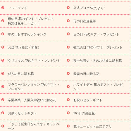
ら探す
お祝いの花特集
当日配達特急便
お祝い商品一覧
お
ごっこランド
公式ブログ“花だより”
祝い
開店・開業祝い
新築・引っ越し祝い
退職祝い
結婚記
念日
結婚祝い
出産祝い
退院祝い・快気祝い
還暦祝い・長
母の日 花のギフト・プレゼント
母の日産直花鉢
特集は花キューピット
寿祝い
プチギフト
ペットのお祝いフラワー
お中元・暑中見
舞い
敬老の日
お供え・お悔やみ
当日配達特急便 お供え
お
母の日おすすめランキング
父の日 花のギフト・プレゼント
供え・お悔やみ商品一覧
お供え・お悔やみの花
四十九日法要以
降に贈る花
通夜・葬儀に贈る花
お供え お花とセットギフト
お盆 花（新盆・初盆）
敬老の日 花のギフト・プレゼント
お供え プリザーブドフラワー
ペットのお供えフラワー
お盆（新
盆・初盆）
その他
お祝い返し
お見舞い
お取り寄せギフト
ビジネス用
ご自宅用
観葉植物
ミディ胡蝶蘭
プリザーブ
クリスマス 花のギフト・プレゼント
喪中見舞い・冬のお供えに贈る花
スタイルから探す
ドフラワー
アレンジメント
花束
スタ
ンド花
お祝い
お供え・お悔やみ
胡蝶蘭
胡蝶蘭・花鉢
ミ
成人の日に贈る花
愛妻の日に贈る花
ディ胡蝶蘭・お祝い
ミディ胡蝶蘭・お供え
世界初の青色胡蝶蘭
フラワーバレンタイン 花のギフト・
ホワイトデー 花のギフト・プレゼ
観葉植物
観葉植物
産直多肉植物
プリザーブドフラワー
プレゼント
ント
お祝い
お供え・お悔やみ
花とセットギフト
セミオーダー
プチギフト（hanamore -ハナモア-）
花とみどりのeギフト
花
卒園卒業・入園入学祝いに贈る花
お祝いセットギフト
キューピットのeGfit
カラー
ピンク
イエローオレンジ
レッ
予算から探す
ド
お花の種類
バラ
ユリ
トルコキキョウ
お供えセットギフト
365日の誕生花
お祝い
お祝い・
3000円～
お祝い・
4000円～
お祝い・
5000円～
お祝い・
7000円～
お祝い・
10000円～
お供え・お
「きょう誕生日なんです」キャンペ
花キューピット公式アプリ
ーン
悔やみ
お供え・お悔やみ・
3000円～
お供え・お悔やみ・
5000