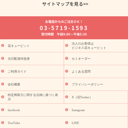
サイトマップを見る>>
よく贈られる花
お祝いの花特集
誕生日フラワーギフト特集
お電話からのご注文ＯＫ！
8月の誕生花(トルコキキョウ)
開店・開業祝い
退職祝い
結
03-5719-1593
婚記念日
お供え・お悔やみ
お供え・お悔やみの花
四十九日
受付時間 午前9:00～午後5:30
法要以降に贈る花
通夜・葬儀に贈る花
胡蝶蘭・花鉢
プリザ
ーブドフラワー
季節のイベント
ひまわり ギフト・プレゼント
法人のお客様は
季節のイベント
花キューピット
特集
お盆 花（新盆・初盆）
お盆 花（新
ビジネス花キューピット
盆・初盆）
お盆 花（新盆・初盆）
お盆・お供え 花とセットギ
フト
お盆・お供え プリザーブドフラワー
ひまわり ギフト・プ
当日配達特急便
セミオーダー
レゼント特集
夏の花贈り・お中元・暑中見舞い 花のギフト特集
敬老の日におくる花ギフト・プレゼント特集
敬老の日におくる
ご利用ガイド
よくある質問
花ギフト・プレゼント特集
敬老の日 花のおすすめランキング
敬
老の日 花鉢植えのギフト・プレゼント特集
敬老の日 花とセットギ
会社概要
プライバシーポリシー
フト・プレゼント特集
敬老の日の花 全てのギフト一覧
キャン
ペーン
映画『ウォーターガーディアンズ』コラボキャンペーン
特定商取引に関する法律に基づく表
X（旧Twitter）
示
誕生日の花を探す
「きょう誕生日なんです」キャンペーン
誕生日フラワーギフト
誕生日フラワーギフト特集
誕生日フラワ
facebook
Instagram
ーギフト商品一覧
バラ
ユリ
トルコキキョウ
8月の誕生花
(トルコキキョウ)
9月の誕生花(リンドウ)
誕生日セットギフト
YouTube
LINE
用途か
キャンペーン
「きょう誕生日なんです」キャンペーン