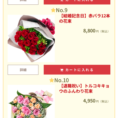
No.9
【結婚記念日】赤バラ12本
の花束
8,800
円（税込）
詳細
カートに入れる
No.10
【退職祝い】トルコキキョ
ウのふんわり花束
4,950
円（税込）