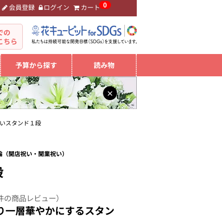
0
会員登録
ログイン
カート
。
での
こちら
予算から探す
読み物
×
いスタンド１段
花輪（開店祝い・開業祝い）
段
件の商品レビュー）
り一層華やかにするスタン