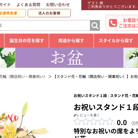
ゲスト 様
ガイド
よくある質問
お問い合わせ
ご利用ありがとうございます
配達特急便
法人のお客様
お電話
ご注文は
誕生日の花を探す
用途から探す
スタイルから探す
花輪（開店祝い・開業祝い）
【スタンド花・花輪（開店祝い・開業祝い）】お祝
お祝いスタンド１段 - スタンド花・
お祝いスタンド１
レビューを書く
0.0
（0
特別なお祝いの席をよ