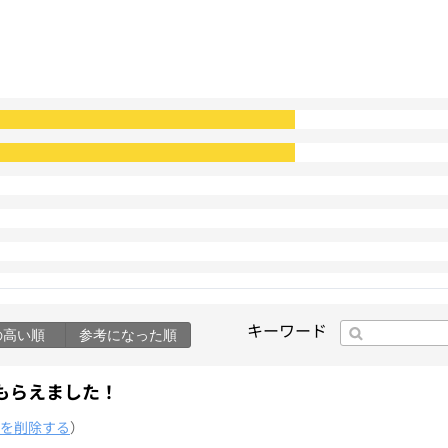
キーワード
の高い順
参考になった順
もらえました！
を削除する
）