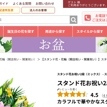
ゲスト 様
ガイド
よくある質問
お問い合わせ
ご利用ありがとうございます
配達特急便
法人のお客様
お電話
ご注文は
誕生日の花を探す
用途から探す
スタイルから探す
花輪（開店祝い・開業祝い）
【スタンド花・花輪（開店祝い・開業祝い）】スタ
スタンド花お祝い2段（ミックス） -
スタンド花お祝い
レビューを書く
4.5
（
4
カラフルで華やかなス