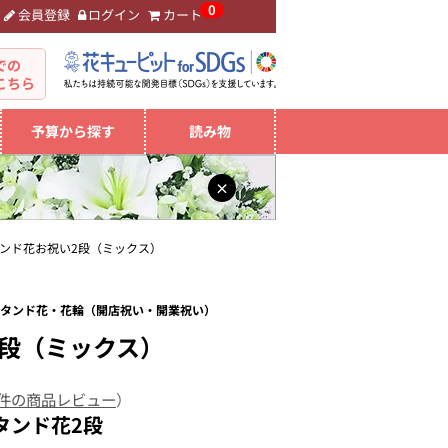
0
会員登録
ログイン
カート
。
での
こちら
予算から探す
読み物
×
ンド花お祝い2段（ミックス）
 スタンド花・花輪（開店祝い・開業祝い）
2段（ミックス）
 件の商品レビュー
）
タンド花2段