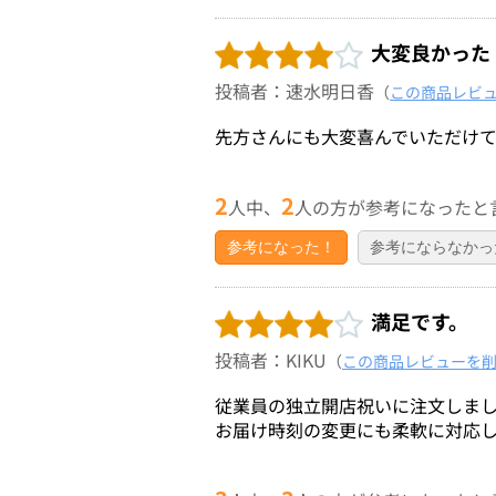
大変良かった
投稿者：速水明日香
（
この商品レビ
先方さんにも大変喜んでいただけ
2
2
人中、
人の方が参考になったと
参考になった！
参考にならなかっ
満足です。
投稿者：KIKU
（
この商品レビューを
従業員の独立開店祝いに注文しま
お届け時刻の変更にも柔軟に対応