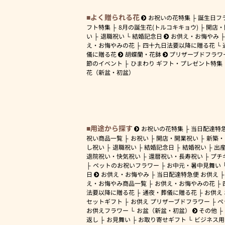
よく贈られる花
お祝いの花特集
誕生日フ
フト特集
8月の誕生花(トルコキキョウ)
開店・
い
退職祝い
結婚記念日
お供え・お悔やみ
え・お悔やみの花
四十九日法要以降に贈る花
儀に贈る花
胡蝶蘭・花鉢
プリザーブドフラワ
節のイベント
ひまわり ギフト・プレゼント特集
花（新盆・初盆）
用途から探す
お祝いの花特集
当日配達特
祝い商品一覧
お祝い
開店・開業祝い
新築・
し祝い
退職祝い
結婚記念日
結婚祝い
出
退院祝い・快気祝い
還暦祝い・長寿祝い
プチ
ペットのお祝いフラワー
お中元・暑中見舞い
日
お供え・お悔やみ
当日配達特急便 お供え
え・お悔やみ商品一覧
お供え・お悔やみの花
法要以降に贈る花
通夜・葬儀に贈る花
お供え
セットギフト
お供え プリザーブドフラワー
ペ
お供えフラワー
お盆（新盆・初盆）
その他
返し
お見舞い
お取り寄せギフト
ビジネス用