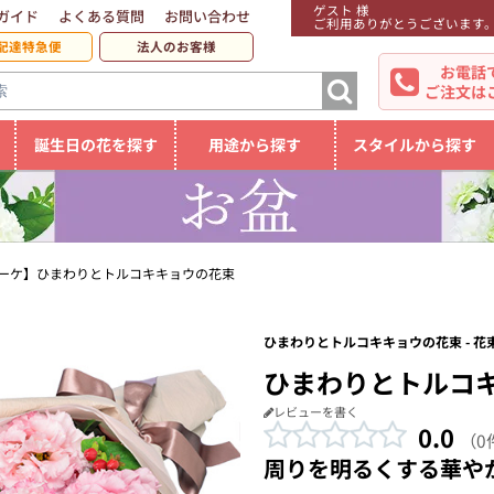
ゲスト 様
ガイド
よくある質問
お問い合わせ
ご利用ありがとうございます
配達特急便
法人のお客様
お電話
ご注文は
誕生日の花を探す
用途から探す
スタイルから探す
ーケ】ひまわりとトルコキキョウの花束
ひまわりとトルコキキョウの花束 - 花
ひまわりとトルコ
レビューを書く
0.0
（0
周りを明るくする華や