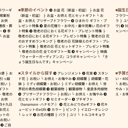
季節のイベント
誕生
ラワーギ
お盆 花（新盆・初盆）
お盆 花
開業祝
（新盆・初盆）
お盆・お供え 花とセットギフト
お
フラワ
お供
盆・お供え プリザーブドフラワー
ひまわり ギフト・プ
ラ
ユ
通夜・葬
レゼント特集
夏の花贈り・お中元・暑中見舞い 花のギフ
ウ)
9
ー
季
ト特集
敬老の日におくる花ギフト・プレゼント特集
ャンペ
お盆
敬老の日におくる花ギフト・プレゼント特集
敬老の日 花
のおすすめランキング
敬老の日 花鉢植えのギフト・プレ
ゼント特集
敬老の日 花とセットギフト・プレゼント特集
敬老の日の花 全てのギフト一覧
キャンペーン
映画
『ウォーターガーディアンズ』コラボキャンペーン
「き
ょう誕生日なんです」キャンペーン
スタイルから探す
予算
急便
お
アレンジメント
花束
スタン
引っ越
ド花
お祝い
お供え・お悔やみ
胡蝶蘭
胡蝶蘭・花
い・
40
産祝い
鉢
ミディ胡蝶蘭・お祝い
ミディ胡蝶蘭・お供え
世
お祝
ギフト
界初の青色胡蝶蘭
観葉植物
観葉植物
産直多肉植物
やみ・
敬老の
プリザーブドフラワー
お祝い
お供え・お悔やみ
え・お
お供
花とセットギフト
セミオーダー
プチギフト
四十九日
（hanamore -ハナモア-）
花とみどりのeギフト
花キ
 お花と
ューピットのeGfit
カラー
ピンク
イエローオレンジ
ットの
レッド
お花の種類
バラ
ユリ
トルコキキョウ
お祝い
ご自