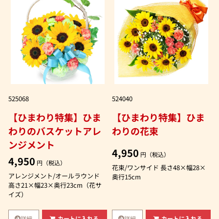
525068
524040
【ひまわり特集】ひま
【ひまわり特集】ひま
わりのバスケットアレ
わりの花束
ンジメント
4,950
円（税込）
4,950
円（税込）
花束/ワンサイド 長さ48×幅28×
アレンジメント/オールラウンド
奥行15cm
高さ21×幅23×奥行23cm（花サ
イズ）
詳細
詳細
カートに入れる
カートに入れる