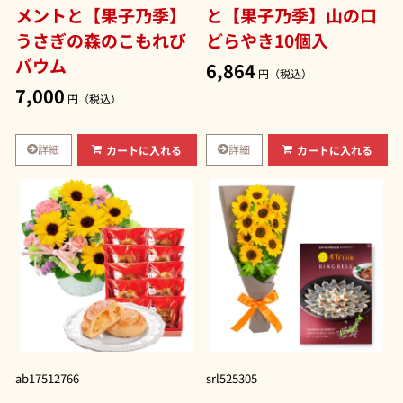
メントと【果子乃季】
と【果子乃季】山の口
うさぎの森のこもれび
どらやき10個入
バウム
6,864
円（税込）
7,000
円（税込）
詳細
詳細
カートに入れる
カートに入れる
ab17512766
srl525305