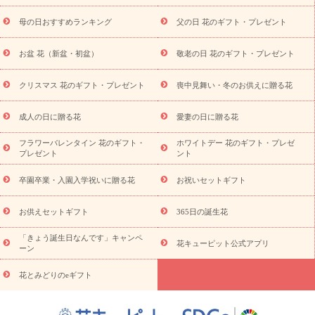
舞い
敬老の日
お供え・お悔やみ
当日配達特急便 お供え
お
母の日おすすめランキング
父の日 花のギフト・プレゼント
供え・お悔やみ商品一覧
お供え・お悔やみの花
四十九日法要以
降に贈る花
通夜・葬儀に贈る花
お供え お花とセットギフト
お盆 花（新盆・初盆）
敬老の日 花のギフト・プレゼント
お供え プリザーブドフラワー
ペットのお供えフラワー
お盆（新
盆・初盆）
その他
お祝い返し
お見舞い
お取り寄せギフト
ビジネス用
ご自宅用
観葉植物
ミディ胡蝶蘭
プリザーブ
クリスマス 花のギフト・プレゼント
喪中見舞い・冬のお供えに贈る花
スタイルから探す
ドフラワー
アレンジメント
花束
スタ
ンド花
お祝い
お供え・お悔やみ
胡蝶蘭
胡蝶蘭・花鉢
ミ
成人の日に贈る花
愛妻の日に贈る花
ディ胡蝶蘭・お祝い
ミディ胡蝶蘭・お供え
世界初の青色胡蝶蘭
フラワーバレンタイン 花のギフト・
ホワイトデー 花のギフト・プレゼ
観葉植物
観葉植物
産直多肉植物
プリザーブドフラワー
プレゼント
ント
お祝い
お供え・お悔やみ
花とセットギフト
セミオーダー
プチギフト（hanamore -ハナモア-）
花とみどりのeギフト
花
卒園卒業・入園入学祝いに贈る花
お祝いセットギフト
キューピットのeGfit
カラー
ピンク
イエローオレンジ
レッ
予算から探す
ド
お花の種類
バラ
ユリ
トルコキキョウ
お供えセットギフト
365日の誕生花
お祝い
お祝い・
3000円～
お祝い・
4000円～
お祝い・
5000円～
お祝い・
7000円～
お祝い・
10000円～
お供え・お
「きょう誕生日なんです」キャンペ
花キューピット公式アプリ
ーン
悔やみ
お供え・お悔やみ・
3000円～
お供え・お悔やみ・
5000
円～
お供え・お悔やみ・
7000円～
お供え・お悔やみ・
10000
花とみどりのeギフト
読み物
円～
注目されている記事
365日の誕生花カレンダー
開店・開業祝
いのマナー
定年退職祝いのマナー
お祝いを贈るときのマナー・