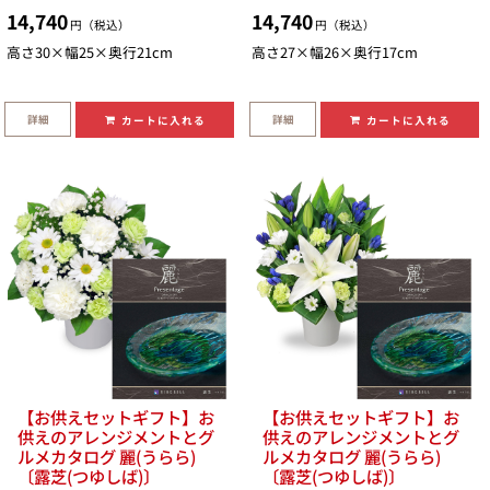
14,740
14,740
円（税込）
円（税込）
高さ30×幅25×奥行21cm
高さ27×幅26×奥行17cm
詳細
詳細
カートに入れる
カートに入れる
【お供えセットギフト】お
【お供えセットギフト】お
供えのアレンジメントとグ
供えのアレンジメントとグ
ルメカタログ 麗(うらら)
ルメカタログ 麗(うらら)
〔露芝(つゆしば)〕
〔露芝(つゆしば)〕