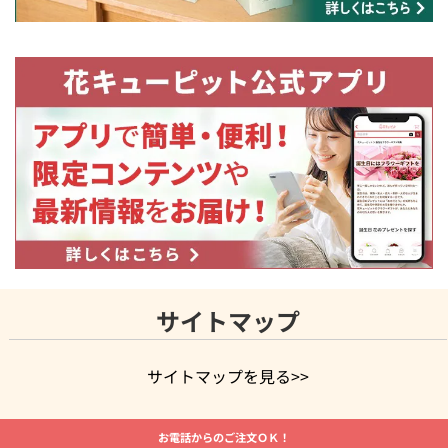
サイトマップ
サイトマップを見る>>
よく贈られる花
お祝いの花特集
誕生日フラワーギフト特集
お電話からのご注文ＯＫ！
8月の誕生花(トルコキキョウ)
開店・開業祝い
退職祝い
結