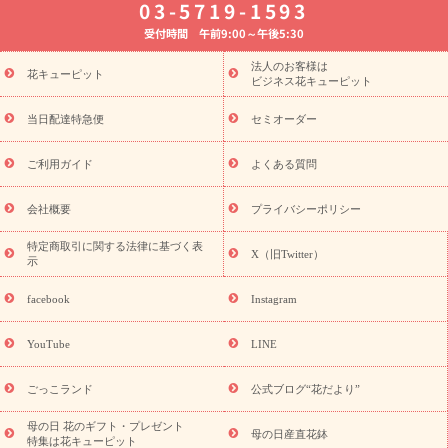
03-5719-1593
婚記念日
お供え・お悔やみ
お供え・お悔やみの花
四十九日
受付時間 午前9:00～午後5:30
法要以降に贈る花
通夜・葬儀に贈る花
胡蝶蘭・花鉢
プリザ
ーブドフラワー
季節のイベント
ひまわり ギフト・プレゼント
法人のお客様は
季節のイベント
花キューピット
特集
お盆 花（新盆・初盆）
お盆 花（新
ビジネス花キューピット
盆・初盆）
お盆 花（新盆・初盆）
お盆・お供え 花とセットギ
フト
お盆・お供え プリザーブドフラワー
ひまわり ギフト・プ
当日配達特急便
セミオーダー
レゼント特集
夏の花贈り・お中元・暑中見舞い 花のギフト特集
敬老の日におくる花ギフト・プレゼント特集
敬老の日におくる
ご利用ガイド
よくある質問
花ギフト・プレゼント特集
敬老の日 花のおすすめランキング
敬
老の日 花鉢植えのギフト・プレゼント特集
敬老の日 花とセットギ
会社概要
プライバシーポリシー
フト・プレゼント特集
敬老の日の花 全てのギフト一覧
キャン
ペーン
映画『ウォーターガーディアンズ』コラボキャンペーン
特定商取引に関する法律に基づく表
X（旧Twitter）
示
誕生日の花を探す
「きょう誕生日なんです」キャンペーン
誕生日フラワーギフト
誕生日フラワーギフト特集
誕生日フラワ
facebook
Instagram
ーギフト商品一覧
バラ
ユリ
トルコキキョウ
8月の誕生花
(トルコキキョウ)
9月の誕生花(リンドウ)
誕生日セットギフト
YouTube
LINE
用途か
キャンペーン
「きょう誕生日なんです」キャンペーン
ら探す
お祝いの花特集
当日配達特急便
お祝い商品一覧
お
ごっこランド
公式ブログ“花だより”
祝い
開店・開業祝い
新築・引っ越し祝い
退職祝い
結婚記
念日
結婚祝い
出産祝い
退院祝い・快気祝い
還暦祝い・長
母の日 花のギフト・プレゼント
母の日産直花鉢
特集は花キューピット
寿祝い
プチギフト
ペットのお祝いフラワー
お中元・暑中見