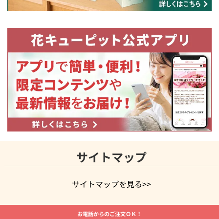
サイトマップ
サイトマップを見る>>
よく贈られる花
お祝いの花特集
誕生日フラワーギフト特集
お電話からのご注文ＯＫ！
8月の誕生花(トルコキキョウ)
開店・開業祝い
退職祝い
結