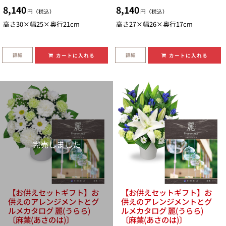
8,140
8,140
円（税込）
円（税込）
高さ30×幅25×奥行21cm
高さ27×幅26×奥行17cm
詳細
詳細
カートに入れる
カートに入れる
完売しました
【お供えセットギフト】お
【お供えセットギフト】お
供えのアレンジメントとグ
供えのアレンジメントとグ
ルメカタログ 麗(うらら)
ルメカタログ 麗(うらら)
〔麻葉(あさのは)〕
〔麻葉(あさのは)〕