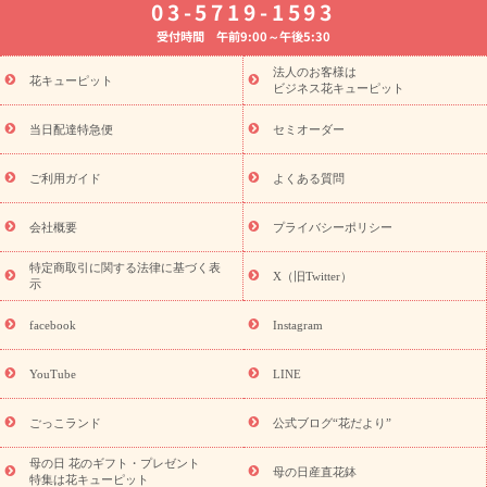
03-5719-1593
婚記念日
お供え・お悔やみ
お供え・お悔やみの花
四十九日
受付時間 午前9:00～午後5:30
法要以降に贈る花
通夜・葬儀に贈る花
胡蝶蘭・花鉢
プリザ
ーブドフラワー
季節のイベント
ひまわり ギフト・プレゼント
法人のお客様は
季節のイベント
花キューピット
特集
お盆 花（新盆・初盆）
お盆 花（新
ビジネス花キューピット
盆・初盆）
お盆 花（新盆・初盆）
お盆・お供え 花とセットギ
フト
お盆・お供え プリザーブドフラワー
ひまわり ギフト・プ
当日配達特急便
セミオーダー
レゼント特集
夏の花贈り・お中元・暑中見舞い 花のギフト特集
敬老の日におくる花ギフト・プレゼント特集
敬老の日におくる
ご利用ガイド
よくある質問
花ギフト・プレゼント特集
敬老の日 花のおすすめランキング
敬
老の日 花鉢植えのギフト・プレゼント特集
敬老の日 花とセットギ
会社概要
プライバシーポリシー
フト・プレゼント特集
敬老の日の花 全てのギフト一覧
キャン
ペーン
映画『ウォーターガーディアンズ』コラボキャンペーン
特定商取引に関する法律に基づく表
X（旧Twitter）
示
誕生日の花を探す
「きょう誕生日なんです」キャンペーン
誕生日フラワーギフト
誕生日フラワーギフト特集
誕生日フラワ
facebook
Instagram
ーギフト商品一覧
バラ
ユリ
トルコキキョウ
8月の誕生花
(トルコキキョウ)
9月の誕生花(リンドウ)
誕生日セットギフト
YouTube
LINE
用途か
キャンペーン
「きょう誕生日なんです」キャンペーン
ら探す
お祝いの花特集
当日配達特急便
お祝い商品一覧
お
ごっこランド
公式ブログ“花だより”
祝い
開店・開業祝い
新築・引っ越し祝い
退職祝い
結婚記
念日
結婚祝い
出産祝い
退院祝い・快気祝い
還暦祝い・長
母の日 花のギフト・プレゼント
母の日産直花鉢
特集は花キューピット
寿祝い
プチギフト
ペットのお祝いフラワー
お中元・暑中見