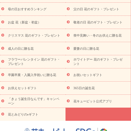
舞い
敬老の日
お供え・お悔やみ
当日配達特急便 お供え
お
母の日おすすめランキング
父の日 花のギフト・プレゼント
供え・お悔やみ商品一覧
お供え・お悔やみの花
四十九日法要以
降に贈る花
通夜・葬儀に贈る花
お供え お花とセットギフト
お盆 花（新盆・初盆）
敬老の日 花のギフト・プレゼント
お供え プリザーブドフラワー
ペットのお供えフラワー
お盆（新
盆・初盆）
その他
お祝い返し
お見舞い
お取り寄せギフト
ビジネス用
ご自宅用
観葉植物
ミディ胡蝶蘭
プリザーブ
クリスマス 花のギフト・プレゼント
喪中見舞い・冬のお供えに贈る花
スタイルから探す
ドフラワー
アレンジメント
花束
スタ
ンド花
お祝い
お供え・お悔やみ
胡蝶蘭
胡蝶蘭・花鉢
ミ
成人の日に贈る花
愛妻の日に贈る花
ディ胡蝶蘭・お祝い
ミディ胡蝶蘭・お供え
世界初の青色胡蝶蘭
フラワーバレンタイン 花のギフト・
ホワイトデー 花のギフト・プレゼ
観葉植物
観葉植物
産直多肉植物
プリザーブドフラワー
プレゼント
ント
お祝い
お供え・お悔やみ
花とセットギフト
セミオーダー
プチギフト（hanamore -ハナモア-）
花とみどりのeギフト
花
卒園卒業・入園入学祝いに贈る花
お祝いセットギフト
キューピットのeGfit
カラー
ピンク
イエローオレンジ
レッ
予算から探す
ド
お花の種類
バラ
ユリ
トルコキキョウ
お供えセットギフト
365日の誕生花
お祝い
お祝い・
3000円～
お祝い・
4000円～
お祝い・
5000円～
お祝い・
7000円～
お祝い・
10000円～
お供え・お
「きょう誕生日なんです」キャンペ
花キューピット公式アプリ
ーン
悔やみ
お供え・お悔やみ・
3000円～
お供え・お悔やみ・
5000
円～
お供え・お悔やみ・
7000円～
お供え・お悔やみ・
10000
花とみどりのeギフト
読み物
円～
注目されている記事
365日の誕生花カレンダー
開店・開業祝
いのマナー
定年退職祝いのマナー
お祝いを贈るときのマナー・