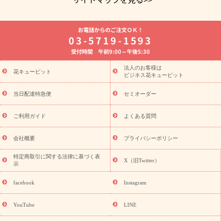
よく贈られる花
お祝いの花特集
誕生日フラワーギフト特集
お電話からのご注文ＯＫ！
8月の誕生花(トルコキキョウ)
開店・開業祝い
退職祝い
結
03-5719-1593
婚記念日
お供え・お悔やみ
お供え・お悔やみの花
四十九日
受付時間 午前9:00～午後5:30
法要以降に贈る花
通夜・葬儀に贈る花
胡蝶蘭・花鉢
プリザ
ーブドフラワー
季節のイベント
ひまわり ギフト・プレゼント
法人のお客様は
季節のイベント
花キューピット
特集
お盆 花（新盆・初盆）
お盆 花（新
ビジネス花キューピット
盆・初盆）
お盆 花（新盆・初盆）
お盆・お供え 花とセットギ
フト
お盆・お供え プリザーブドフラワー
ひまわり ギフト・プ
当日配達特急便
セミオーダー
レゼント特集
夏の花贈り・お中元・暑中見舞い 花のギフト特集
敬老の日におくる花ギフト・プレゼント特集
敬老の日におくる
ご利用ガイド
よくある質問
花ギフト・プレゼント特集
敬老の日 花のおすすめランキング
敬
老の日 花鉢植えのギフト・プレゼント特集
敬老の日 花とセットギ
会社概要
プライバシーポリシー
フト・プレゼント特集
敬老の日の花 全てのギフト一覧
キャン
ペーン
映画『ウォーターガーディアンズ』コラボキャンペーン
特定商取引に関する法律に基づく表
X（旧Twitter）
示
誕生日の花を探す
「きょう誕生日なんです」キャンペーン
誕生日フラワーギフト
誕生日フラワーギフト特集
誕生日フラワ
facebook
Instagram
ーギフト商品一覧
バラ
ユリ
トルコキキョウ
8月の誕生花
(トルコキキョウ)
9月の誕生花(リンドウ)
誕生日セットギフト
YouTube
LINE
用途か
キャンペーン
「きょう誕生日なんです」キャンペーン