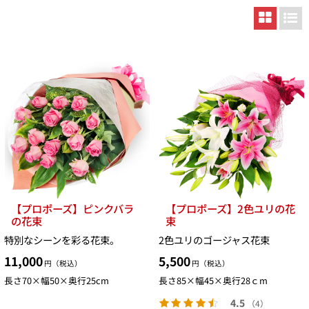
【プロポーズ】ピンクバラ
【プロポーズ】2色ユリの花
の花束
束
特別なシーンを彩る花束。
2色ユリのゴージャス花束
11,000
5,500
円（税込）
円（税込）
長さ70×幅50×奥行25cm
長さ85×幅45×奥行28ｃm
4.5
（4）