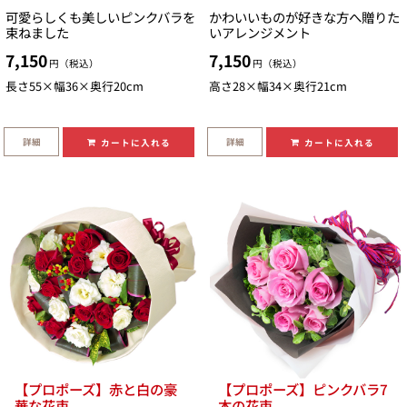
可愛らしくも美しいピンクバラを
かわいいものが好きな方へ贈りた
束ねました
いアレンジメント
7,150
7,150
円（税込）
円（税込）
長さ55×幅36×奥行20cm
高さ28×幅34×奥行21cm
詳細
詳細
カートに入れる
カートに入れる
【プロポーズ】赤と白の豪
【プロポーズ】ピンクバラ7
華な花束
本の花束