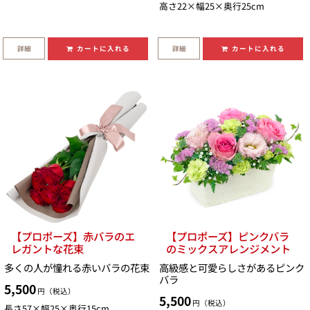
高さ22×幅25×奥行25cm
詳細
詳細
カートに入れる
カートに入れる
【プロポーズ】赤バラのエ
【プロポーズ】ピンクバラ
レガントな花束
のミックスアレンジメント
多くの人が憧れる赤いバラの花束
高級感と可愛らしさがあるピンク
バラ
5,500
円（税込）
5,500
円（税込）
長さ57×幅25×奥行15cm