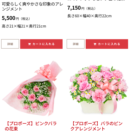
可愛らしく爽やかさな印象のアレ
7,150
ンジメント
円（税込）
長さ60×幅40×奥行22cm
5,500
円（税込）
高さ21×幅21×奥行21cm
詳細
詳細
カートに入れる
カートに入れる
【プロポーズ】ピンクバラ
【プロポーズ】バラのピン
の花束
クアレンジメント