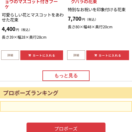
ョウのマスコット付きブー
クバラの花束
ケ
特別なお祝いを印象付ける花束
可愛らしい花とマスコットをあわ
7,700
せた花束
円（税込）
長さ80×幅48×奥行20cm
4,400
円（税込）
長さ39×幅28×奥行28cm
詳細
詳細
カートに入れる
カートに入れる
もっと見る
プロポーズランキング
プロポーズ