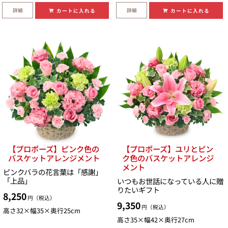
詳細
詳細
カートに入れる
カートに入れる
【プロポーズ】ピンク色の
【プロポーズ】ユリとピン
バスケットアレンジメント
ク色のバスケットアレンジ
メント
ピンクバラの花言葉は「感謝」
「上品」
いつもお世話になっている人に贈
りたいギフト
8,250
円（税込）
9,350
円（税込）
高さ32×幅35×奥行25cm
高さ35×幅42×奥行27cm