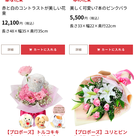
赤と白のコントラストが美しい花
美しく可愛い7本のピンクバラ
束
5,500
円（税込）
12,100
円（税込）
長さ33×幅22×奥行22cm
長さ48×幅35×奥行35cm
詳細
詳細
カートに入れる
カートに入れる
【プロポーズ】トルコキキ
【プロポーズ】ユリとピン