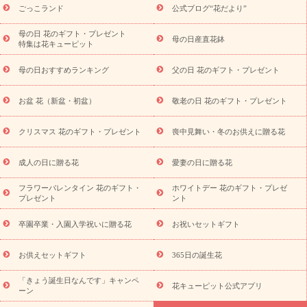
ら探す
お祝いの花特集
当日配達特急便
お祝い商品一覧
お
ごっこランド
公式ブログ“花だより”
祝い
開店・開業祝い
新築・引っ越し祝い
退職祝い
結婚記
念日
結婚祝い
出産祝い
退院祝い・快気祝い
還暦祝い・長
母の日 花のギフト・プレゼント
母の日産直花鉢
特集は花キューピット
寿祝い
プチギフト
ペットのお祝いフラワー
お中元・暑中見
舞い
敬老の日
お供え・お悔やみ
当日配達特急便 お供え
お
母の日おすすめランキング
父の日 花のギフト・プレゼント
供え・お悔やみ商品一覧
お供え・お悔やみの花
四十九日法要以
降に贈る花
通夜・葬儀に贈る花
お供え お花とセットギフト
お盆 花（新盆・初盆）
敬老の日 花のギフト・プレゼント
お供え プリザーブドフラワー
ペットのお供えフラワー
お盆（新
盆・初盆）
その他
お祝い返し
お見舞い
お取り寄せギフト
ビジネス用
ご自宅用
観葉植物
ミディ胡蝶蘭
プリザーブ
クリスマス 花のギフト・プレゼント
喪中見舞い・冬のお供えに贈る花
スタイルから探す
ドフラワー
アレンジメント
花束
スタ
ンド花
お祝い
お供え・お悔やみ
胡蝶蘭
胡蝶蘭・花鉢
ミ
成人の日に贈る花
愛妻の日に贈る花
ディ胡蝶蘭・お祝い
ミディ胡蝶蘭・お供え
世界初の青色胡蝶蘭
フラワーバレンタイン 花のギフト・
ホワイトデー 花のギフト・プレゼ
観葉植物
観葉植物
産直多肉植物
プリザーブドフラワー
プレゼント
ント
お祝い
お供え・お悔やみ
花とセットギフト
セミオーダー
プチギフト（hanamore -ハナモア-）
花とみどりのeギフト
花
卒園卒業・入園入学祝いに贈る花
お祝いセットギフト
キューピットのeGfit
カラー
ピンク
イエローオレンジ
レッ
予算から探す
ド
お花の種類
バラ
ユリ
トルコキキョウ
お供えセットギフト
365日の誕生花
お祝い
お祝い・
3000円～
お祝い・
4000円～
お祝い・
5000円～
お祝い・
7000円～
お祝い・
10000円～
お供え・お
「きょう誕生日なんです」キャンペ
花キューピット公式アプリ
ーン
悔やみ
お供え・お悔やみ・
3000円～
お供え・お悔やみ・
5000