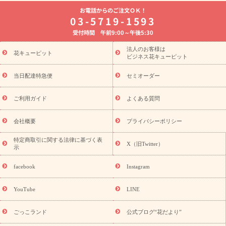
よく贈られる花
お祝いの花特集
誕生日フラワーギフト特集
お電話からのご注文ＯＫ！
8月の誕生花(トルコキキョウ)
開店・開業祝い
退職祝い
結
03-5719-1593
婚記念日
お供え・お悔やみ
お供え・お悔やみの花
四十九日
受付時間 午前9:00～午後5:30
法要以降に贈る花
通夜・葬儀に贈る花
胡蝶蘭・花鉢
プリザ
ーブドフラワー
季節のイベント
ひまわり ギフト・プレゼント
法人のお客様は
季節のイベント
花キューピット
特集
お盆 花（新盆・初盆）
お盆 花（新
ビジネス花キューピット
盆・初盆）
お盆 花（新盆・初盆）
お盆・お供え 花とセットギ
フト
お盆・お供え プリザーブドフラワー
ひまわり ギフト・プ
当日配達特急便
セミオーダー
レゼント特集
夏の花贈り・お中元・暑中見舞い 花のギフト特集
敬老の日におくる花ギフト・プレゼント特集
敬老の日におくる
ご利用ガイド
よくある質問
花ギフト・プレゼント特集
敬老の日 花のおすすめランキング
敬
老の日 花鉢植えのギフト・プレゼント特集
敬老の日 花とセットギ
会社概要
プライバシーポリシー
フト・プレゼント特集
敬老の日の花 全てのギフト一覧
キャン
誕生日の花を
特定商取引に関する法律に基づく表
ペーン
「きょう誕生日なんです」キャンペーン
X（旧Twitter）
示
探す
誕生日フラワーギフト
誕生日フラワーギフト特集
誕生
日フラワーギフト商品一覧
バラ
ユリ
トルコキキョウ
8月の
facebook
Instagram
誕生花(トルコキキョウ)
9月の誕生花(リンドウ)
誕生日セット
ギフト
キャンペーン
「きょう誕生日なんです」キャンペーン
YouTube
LINE
用途から探す
お祝いの花特集
当日配達特急便
お祝い商品
一覧
お祝い
開店・開業祝い
新築・引っ越し祝い
退職祝い
ごっこランド
公式ブログ“花だより”
結婚記念日
結婚祝い
出産祝い
退院祝い・快気祝い
還暦