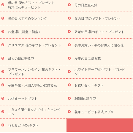
祝い・長寿祝い
プチギフト
ペットのお祝いフラワー
お中
母の日 花のギフト・プレゼント
母の日産直花鉢
特集は花キューピット
元・暑中見舞い
敬老の日
お供え・お悔やみ
当日配達特急便
お供え
お供え・お悔やみ商品一覧
お供え・お悔やみの花
四
母の日おすすめランキング
父の日 花のギフト・プレゼント
十九日法要以降に贈る花
通夜・葬儀に贈る花
お供え お花とセッ
トギフト
お供え プリザーブドフラワー
ペットのお供えフラワー
お盆 花（新盆・初盆）
敬老の日 花のギフト・プレゼント
お盆（新盆・初盆）
その他
お祝い返し
お見舞い
お取り
寄せギフト
ビジネス用
ご自宅用
観葉植物
ミディ胡蝶蘭
クリスマス 花のギフト・プレゼント
喪中見舞い・冬のお供えに贈る花
スタイルから探す
プリザーブドフラワー
アレンジメント
花束
スタンド花
お祝い
お供え・お悔やみ
胡蝶蘭
胡蝶
成人の日に贈る花
愛妻の日に贈る花
蘭・花鉢
ミディ胡蝶蘭・お祝い
ミディ胡蝶蘭・お供え
世界初
の青色胡蝶蘭
観葉植物
観葉植物
産直多肉植物
プリザーブ
フラワーバレンタイン 花のギフト・
ホワイトデー 花のギフト・プレゼ
ドフラワー
お祝い
お供え・お悔やみ
花とセットギフト
セ
プレゼント
ント
ミオーダー
プチギフト（hanamore -ハナモア-）
花とみどりの
eギフト
花キューピットのeGfit
カラー
ピンク
イエローオ
卒園卒業・入園入学祝いに贈る花
お祝いセットギフト
予
レンジ
レッド
お花の種類
バラ
ユリ
トルコキキョウ
算から探す
お祝い
お祝い・
3000円～
お祝い・
4000円～
お供えセットギフト
365日の誕生花
お祝い・
5000円～
お祝い・
7000円～
お祝い・
10000円～
「きょう誕生日なんです」キャンペ
お供え・お悔やみ
お供え・お悔やみ・
3000円～
お供え・お
花キューピット公式アプリ
ーン
悔やみ・
5000円～
お供え・お悔やみ・
7000円～
お供え・お悔
読み物
やみ・
10000円～
花とみどりのeギフト
注目されている記事
365日の誕生花カレンダー
開店・開業祝