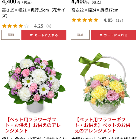
4,400
4,400
円（税込）
円（税込）
高さ15×幅21×奥行15cm（花サイ
高さ22×幅24×奥行17cm
ズ）
4.85
（13）
4.25
（4）
詳細
詳細
カートに入れる
カートに入れる
【ペット用フラワーギフ
【ペット用フラワーギフ
ト・お供え】お供えのアレ
ト・お供え】ペットのお供
ンジメント
えのアレンジメント
優しい色合いの花がご遺族の心に
大切なペットと飼い主様の絆を繋