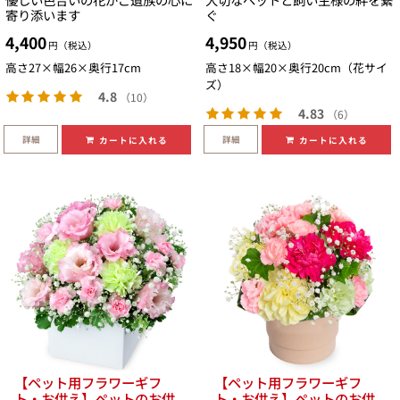
寄り添います
ぐ
4,400
4,950
円（税込）
円（税込）
高さ27×幅26×奥行17cm
高さ18×幅20×奥行20cm（花サイ
ズ）
4.8
（10）
4.83
（6）
詳細
詳細
カートに入れる
カートに入れる
【ペット用フラワーギフ
【ペット用フラワーギフ
ト・お供え】ペットのお供
ト・お供え】ペットのお供