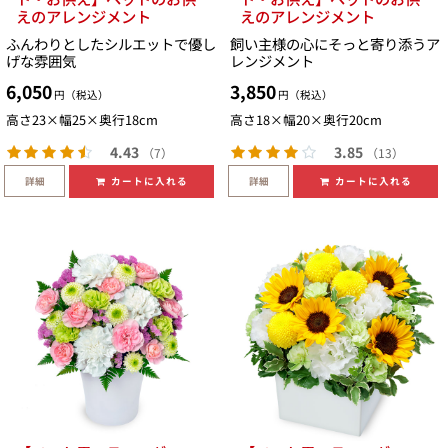
えのアレンジメント
えのアレンジメント
ふんわりとしたシルエットで優し
飼い主様の心にそっと寄り添うア
げな雰囲気
レンジメント
6,050
3,850
円（税込）
円（税込）
高さ23×幅25×奥行18cm
高さ18×幅20×奥行20cm
4.43
3.85
（7）
（13）
詳細
詳細
カートに入れる
カートに入れる