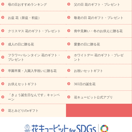
舞い
敬老の日
お供え・お悔やみ
当日配達特急便 お供え
お
母の日おすすめランキング
父の日 花のギフト・プレゼント
供え・お悔やみ商品一覧
お供え・お悔やみの花
四十九日法要以
降に贈る花
通夜・葬儀に贈る花
お供え お花とセットギフト
お盆 花（新盆・初盆）
敬老の日 花のギフト・プレゼント
お供え プリザーブドフラワー
ペットのお供えフラワー
お盆（新
盆・初盆）
その他
お祝い返し
お見舞い
お取り寄せギフト
ビジネス用
ご自宅用
観葉植物
ミディ胡蝶蘭
プリザーブ
クリスマス 花のギフト・プレゼント
喪中見舞い・冬のお供えに贈る花
スタイルから探す
ドフラワー
アレンジメント
花束
スタ
ンド花
お祝い
お供え・お悔やみ
胡蝶蘭
胡蝶蘭・花鉢
ミ
成人の日に贈る花
愛妻の日に贈る花
ディ胡蝶蘭・お祝い
ミディ胡蝶蘭・お供え
世界初の青色胡蝶蘭
フラワーバレンタイン 花のギフト・
ホワイトデー 花のギフト・プレゼ
観葉植物
観葉植物
産直多肉植物
プリザーブドフラワー
プレゼント
ント
お祝い
お供え・お悔やみ
花とセットギフト
セミオーダー
プチギフト（hanamore -ハナモア-）
花とみどりのeギフト
花
卒園卒業・入園入学祝いに贈る花
お祝いセットギフト
キューピットのeGfit
カラー
ピンク
イエローオレンジ
レッ
予算から探す
ド
お花の種類
バラ
ユリ
トルコキキョウ
お供えセットギフト
365日の誕生花
お祝い
お祝い・
3000円～
お祝い・
4000円～
お祝い・
5000円～
お祝い・
7000円～
お祝い・
10000円～
お供え・お
「きょう誕生日なんです」キャンペ
花キューピット公式アプリ
ーン
悔やみ
お供え・お悔やみ・
3000円～
お供え・お悔やみ・
5000
円～
お供え・お悔やみ・
7000円～
お供え・お悔やみ・
10000
花とみどりのeギフト
読み物
円～
注目されている記事
365日の誕生花カレンダー
開店・開業祝
いのマナー
定年退職祝いのマナー
お祝いを贈るときのマナー・