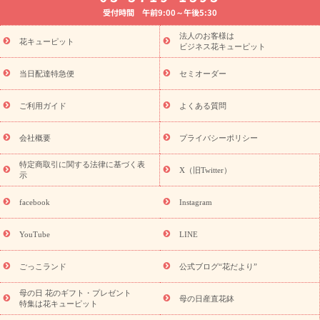
受付時間 午前9:00～午後5:30
法要以降に贈る花
通夜・葬儀に贈る花
胡蝶蘭・花鉢
プリザ
ーブドフラワー
季節のイベント
ひまわり ギフト・プレゼント
法人のお客様は
季節のイベント
花キューピット
特集
お盆 花（新盆・初盆）
お盆 花（新
ビジネス花キューピット
盆・初盆）
お盆 花（新盆・初盆）
お盆・お供え 花とセットギ
フト
お盆・お供え プリザーブドフラワー
ひまわり ギフト・プ
当日配達特急便
セミオーダー
レゼント特集
夏の花贈り・お中元・暑中見舞い 花のギフト特集
敬老の日におくる花ギフト・プレゼント特集
敬老の日におくる
ご利用ガイド
よくある質問
花ギフト・プレゼント特集
敬老の日 花のおすすめランキング
敬
老の日 花鉢植えのギフト・プレゼント特集
敬老の日 花とセットギ
会社概要
プライバシーポリシー
フト・プレゼント特集
敬老の日の花 全てのギフト一覧
キャン
ペーン
映画『ウォーターガーディアンズ』コラボキャンペーン
特定商取引に関する法律に基づく表
X（旧Twitter）
示
誕生日の花を探す
「きょう誕生日なんです」キャンペーン
誕生日フラワーギフト
誕生日フラワーギフト特集
誕生日フラワ
facebook
Instagram
ーギフト商品一覧
バラ
ユリ
トルコキキョウ
8月の誕生花
(トルコキキョウ)
9月の誕生花(リンドウ)
誕生日セットギフト
YouTube
LINE
用途か
キャンペーン
「きょう誕生日なんです」キャンペーン
ら探す
お祝いの花特集
当日配達特急便
お祝い商品一覧
お
ごっこランド
公式ブログ“花だより”
祝い
開店・開業祝い
新築・引っ越し祝い
退職祝い
結婚記
念日
結婚祝い
出産祝い
退院祝い・快気祝い
還暦祝い・長
母の日 花のギフト・プレゼント
母の日産直花鉢
特集は花キューピット
寿祝い
プチギフト
ペットのお祝いフラワー
お中元・暑中見