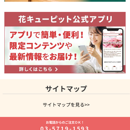
サイトマップ
サイトマップを見る>>
よく贈られる花
お祝いの花特集
誕生日フラワーギフト特集
お電話からのご注文ＯＫ！
8月の誕生花(トルコキキョウ)
開店・開業祝い
退職祝い
結
03-5719-1593
婚記念日
お供え・お悔やみ
お供え・お悔やみの花
四十九日