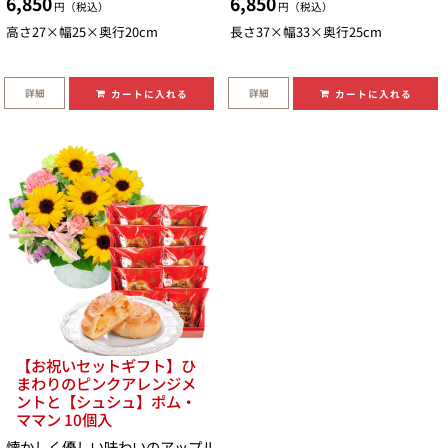
6,850
6,850
円（税込）
円（税込）
高さ27×幅25×奥行20cm
長さ37×幅33×奥行25cm
詳細
詳細
カートに入れる
カートに入れる
【お祝いセットギフト】ひ
まわりのピンクアレンジメ
ントと【シュシュ】ポム・
ママン 10個入
懐かしく優しい味わいのアップル