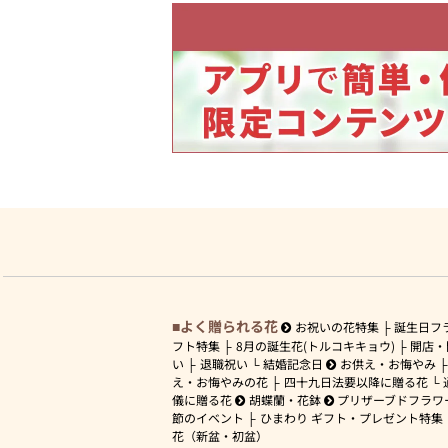
よく贈られる花
お祝いの花特集
誕生日フ
フト特集
8月の誕生花(トルコキキョウ)
開店・
い
退職祝い
結婚記念日
お供え・お悔やみ
え・お悔やみの花
四十九日法要以降に贈る花
儀に贈る花
胡蝶蘭・花鉢
プリザーブドフラワ
節のイベント
ひまわり ギフト・プレゼント特集
花（新盆・初盆）