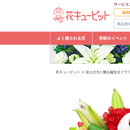
サービス
当日
よく贈られる花
季節のイベント
花キューピット
目上の方に贈る誕生日フラ