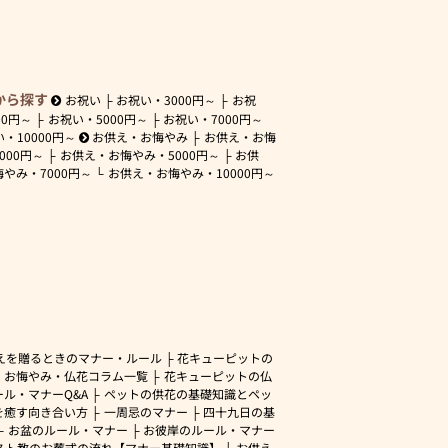
から探す
お祝い
お祝い・
3000円～
お祝
00円～
お祝い・
5000円～
お祝い・
7000円～
い・
10000円～
お供え・お悔やみ
お供え・お悔
3000円～
お供え・お悔やみ・
5000円～
お供
悔やみ・
7000円～
お供え・お悔やみ・
10000円～
えを贈るときのマナー・ルール
花キューピットの
・お悔やみ・仏花コラム一覧
花キューピットの仏
ル・マナーQ&A
ペットの供花の基礎知識とペッ
を癒す向き合い方
一周忌のマナー
四十九日の基
お盆のルール・マナー
お彼岸のルール・マナー
スト教のお葬式の流れ【マナー基礎知識】
お供え