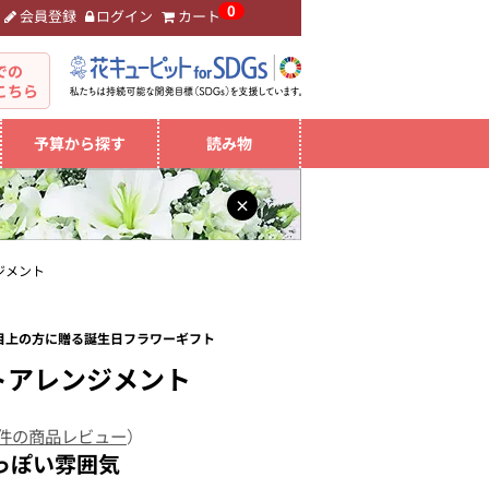
0
会員登録
ログイン
カート
。
での
こちら
予算から探す
読み物
×
ジメント
 目上の方に贈る誕生日フラワーギフト
トアレンジメント
 件の商品レビュー
）
っぽい雰囲気