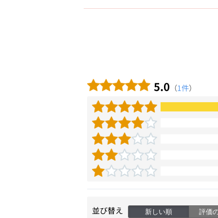
5.0
（
1件
）
並び替え
新しい順
評価