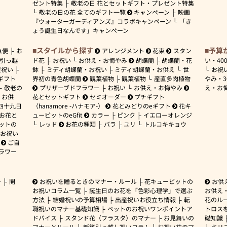
ゼント特集
敬老の日 花とセットギフト・プレゼント特集
敬老の日の花 全てのギフト一覧
キャンペーン
映画
『ウォーターガーディアンズ』コラボキャンペーン
「き
ょう誕生日なんです」キャンペーン
スタイルから探す
予算
急便
お
アレンジメント
花束
スタン
引っ越
ド花
お祝い
お供え・お悔やみ
胡蝶蘭
胡蝶蘭・花
い・
40
産祝い
鉢
ミディ胡蝶蘭・お祝い
ミディ胡蝶蘭・お供え
世
お祝
ギフト
界初の青色胡蝶蘭
観葉植物
観葉植物
産直多肉植物
やみ・
敬老の
プリザーブドフラワー
お祝い
お供え・お悔やみ
え・お
お供
花とセットギフト
セミオーダー
プチギフト
四十九日
（hanamore -ハナモア-）
花とみどりのeギフト
花キ
 お花と
ューピットのeGfit
カラー
ピンク
イエローオレンジ
ットの
レッド
お花の種類
バラ
ユリ
トルコキキョウ
お祝い
ご自
ラワー
ー
開
お祝いを贈るときのマナー・ルール
花キューピットの
お供
お祝いコラム一覧
誕生日のお花を「色彩心理学」で選ぶ
お供え
方法
結婚祝いの予算相場
出産祝いお役立ち情報
転
花のルー
職祝いのマナー基礎知識
ペットのお祝いワンポイントア
トロス
ドバイス
スタンド花（フラスタ）のマナー
お見舞いの
礎知識
マナーとルール
新築引っ越し祝いコラム
お祝い花のマ
キリ