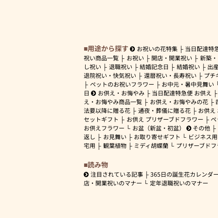
用途から探す
お祝いの花特集
当日配達特
祝い商品一覧
お祝い
開店・開業祝い
新築・
し祝い
退職祝い
結婚記念日
結婚祝い
出
退院祝い・快気祝い
還暦祝い・長寿祝い
プチ
ペットのお祝いフラワー
お中元・暑中見舞い
日
お供え・お悔やみ
当日配達特急便 お供え
え・お悔やみ商品一覧
お供え・お悔やみの花
法要以降に贈る花
通夜・葬儀に贈る花
お供え
セットギフト
お供え プリザーブドフラワー
ペ
お供えフラワー
お盆（新盆・初盆）
その他
返し
お見舞い
お取り寄せギフト
ビジネス用
宅用
観葉植物
ミディ胡蝶蘭
プリザーブドフ
読み物
注目されている記事
365日の誕生花カレンダ
店・開業祝いのマナー
定年退職祝いのマナー