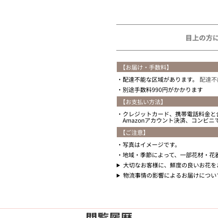
住所を知らない
目上の方
【お届け・手数料】
配達不能な区域があります。
配達不
別途手数料990円がかかります
【お支払い方法】
クレジットカード、携帯電話料金と
Amazonアカウント決済、コンビ
【ご注意】
写真はイメージです。
地域・季節によって、一部花材・花
大切なお客様に、鮮度の良いお花を
物流事情の影響によるお届けについ
閲覧履歴