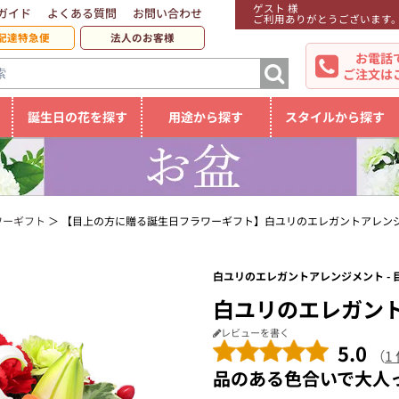
ゲスト 様
ガイド
よくある質問
お問い合わせ
ご利用ありがとうございます
配達特急便
法人のお客様
お電話
ご注文は
誕生日の花を探す
用途から探す
スタイルから探す
ワーギフト
【目上の方に贈る誕生日フラワーギフト】白ユリのエレガントアレン
白ユリのエレガントアレンジメント -
白ユリのエレガン
レビューを書く
5.0
（
1
品のある色合いで大人