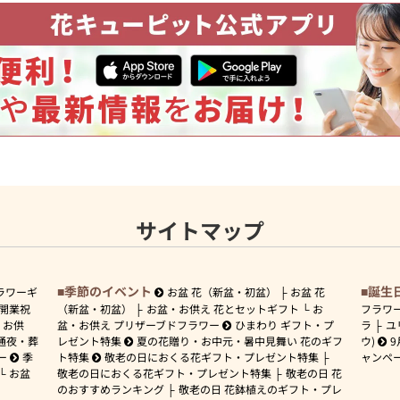
サイトマップ
季節のイベント
誕生
ラワーギ
お盆 花（新盆・初盆）
お盆 花
開業祝
（新盆・初盆）
お盆・お供え 花とセットギフト
お
フラワ
お供
盆・お供え プリザーブドフラワー
ひまわり ギフト・プ
ラ
ユ
通夜・葬
レゼント特集
夏の花贈り・お中元・暑中見舞い 花のギフ
ウ)
9
ー
季
ト特集
敬老の日におくる花ギフト・プレゼント特集
ャンペ
お盆
敬老の日におくる花ギフト・プレゼント特集
敬老の日 花
のおすすめランキング
敬老の日 花鉢植えのギフト・プレ