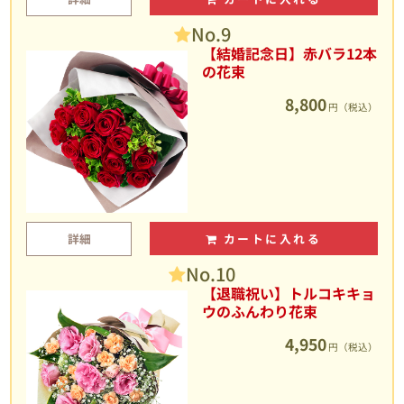
No.9
【結婚記念日】赤バラ12本
の花束
8,800
円（税込）
詳細
カートに入れる
No.10
【退職祝い】トルコキキョ
ウのふんわり花束
4,950
円（税込）