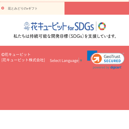
悔やみ・
5000円～
お供え・お悔やみ・
7000円～
お供え・お悔
読み物
やみ・
10000円～
花とみどりのeギフト
注目されている記事
365日の誕生花カレンダー
開店・開業祝
いのマナー
定年退職祝いのマナー
お祝いを贈るときのマナー・
ルール
花キューピットのお祝いコラム一覧
誕生日のお花を「色
彩心理学」で選ぶ方法
結婚祝いの予算相場
出産祝いお役立ち情
報
転職祝いのマナー基礎知識
ペットのお祝いワンポイントアド
バイス
スタンド花（フラスタ）のマナー
お見舞いのマナーとル
ール
新築引っ越し祝いコラム
お祝い花のマナー総まとめ
職
花キューピット
場上司や先輩へ贈るお祝い花の正解は？
開店祝いの花 選び方ガイ
[
花キューピット株式会社
]
Select Language
▼
ド（早見表あり）
お供えを贈るときのマナー・ルール
花キューピットのお供え・
お悔やみ・仏花コラム一覧
花キューピットの仏花のルール・マナ
ーQ&A
ペットの供花の基礎知識とペットロスを癒す向き合い方
一周忌のマナー
四十九日の基礎知識
お盆のルール・マナー
お彼岸のルール・マナー
キリスト教のお葬式の流れ【マナー基礎
知識】
お供え花のマナー総まとめ
仏花の選び方ガイド（早見表
あり)
花キューピット×専門家
CO2排出量削減 / SDGsを考える
プロ直伝10のテクニック
花美人5人の「花のある暮らし」
美
しい“花とお祝い”の世界
花贈りをもっと楽しみたい
男性は花を
もらってうれしい？アンケート
テレワークにおすすめの観葉植