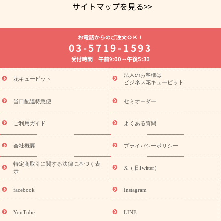
サイトマップを見る>>
よく贈られる花
お祝いの花特集
誕生日フラワーギフト特集
お電話からのご注文ＯＫ！
8月の誕生花(トルコキキョウ)
開店・開業祝い
退職祝い
結
03-5719-1593
婚記念日
お供え・お悔やみ
お供え・お悔やみの花
四十九日
受付時間 午前9:00～午後5:30
法要以降に贈る花
通夜・葬儀に贈る花
胡蝶蘭・花鉢
プリザ
ーブドフラワー
季節のイベント
ひまわり ギフト・プレゼント
法人のお客様は
季節のイベント
花キューピット
特集
お盆 花（新盆・初盆）
お盆 花（新
ビジネス花キューピット
盆・初盆）
お盆 花（新盆・初盆）
お盆・お供え 花とセットギ
フト
お盆・お供え プリザーブドフラワー
ひまわり ギフト・プ
当日配達特急便
セミオーダー
レゼント特集
夏の花贈り・お中元・暑中見舞い 花のギフト特集
敬老の日におくる花ギフト・プレゼント特集
敬老の日におくる
ご利用ガイド
よくある質問
花ギフト・プレゼント特集
敬老の日 花のおすすめランキング
敬
老の日 花鉢植えのギフト・プレゼント特集
敬老の日 花とセットギ
会社概要
プライバシーポリシー
フト・プレゼント特集
敬老の日の花 全てのギフト一覧
キャン
誕生日の花を
特定商取引に関する法律に基づく表
ペーン
「きょう誕生日なんです」キャンペーン
X（旧Twitter）
示
探す
誕生日フラワーギフト
誕生日フラワーギフト特集
誕生
日フラワーギフト商品一覧
バラ
ユリ
トルコキキョウ
8月の
facebook
Instagram
誕生花(トルコキキョウ)
9月の誕生花(リンドウ)
誕生日セット
ギフト
キャンペーン
「きょう誕生日なんです」キャンペーン
YouTube
LINE