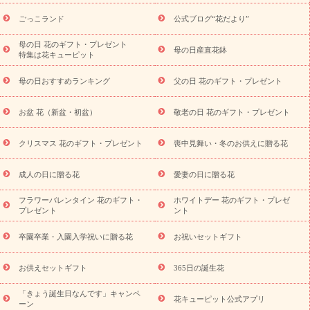
用途から探す
お祝いの花特集
当日配達特急便
お祝い商品
一覧
お祝い
開店・開業祝い
新築・引っ越し祝い
退職祝い
ごっこランド
公式ブログ“花だより”
結婚記念日
結婚祝い
出産祝い
退院祝い・快気祝い
還暦
祝い・長寿祝い
プチギフト
ペットのお祝いフラワー
お中
母の日 花のギフト・プレゼント
母の日産直花鉢
特集は花キューピット
元・暑中見舞い
敬老の日
お供え・お悔やみ
当日配達特急便
お供え
お供え・お悔やみ商品一覧
お供え・お悔やみの花
四
母の日おすすめランキング
父の日 花のギフト・プレゼント
十九日法要以降に贈る花
通夜・葬儀に贈る花
お供え お花とセッ
トギフト
お供え プリザーブドフラワー
ペットのお供えフラワー
お盆 花（新盆・初盆）
敬老の日 花のギフト・プレゼント
お盆（新盆・初盆）
その他
お祝い返し
お見舞い
お取り
寄せギフト
ビジネス用
ご自宅用
観葉植物
ミディ胡蝶蘭
クリスマス 花のギフト・プレゼント
喪中見舞い・冬のお供えに贈る花
スタイルから探す
プリザーブドフラワー
アレンジメント
花束
スタンド花
お祝い
お供え・お悔やみ
胡蝶蘭
胡蝶
成人の日に贈る花
愛妻の日に贈る花
蘭・花鉢
ミディ胡蝶蘭・お祝い
ミディ胡蝶蘭・お供え
世界初
の青色胡蝶蘭
観葉植物
観葉植物
産直多肉植物
プリザーブ
フラワーバレンタイン 花のギフト・
ホワイトデー 花のギフト・プレゼ
ドフラワー
お祝い
お供え・お悔やみ
花とセットギフト
セ
プレゼント
ント
ミオーダー
プチギフト（hanamore -ハナモア-）
花とみどりの
eギフト
花キューピットのeGfit
カラー
ピンク
イエローオ
卒園卒業・入園入学祝いに贈る花
お祝いセットギフト
予
レンジ
レッド
お花の種類
バラ
ユリ
トルコキキョウ
算から探す
お祝い
お祝い・
3000円～
お祝い・
4000円～
お供えセットギフト
365日の誕生花
お祝い・
5000円～
お祝い・
7000円～
お祝い・
10000円～
「きょう誕生日なんです」キャンペ
お供え・お悔やみ
お供え・お悔やみ・
3000円～
お供え・お
花キューピット公式アプリ
ーン