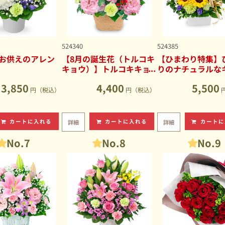
524340
524385
お供えのアレン
【8月の誕生花（トルコキ
【ひまわり特集】
キョウ）】トルコキキョ
りのナチュラルな
ウのナチュラルなアレン
ブアレンジメント
3,850
4,400
5,500
ジメント
円（税込）
円（税込）
カートに入れる
カートに入れる
カートに
詳細
詳細
No.7
No.8
No.9