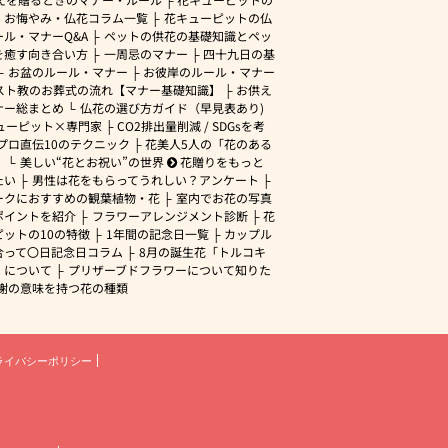
・お悔やみ・仏花コラム一覧
花キューピットの仏
ル・マナーQ&A
ペットの供花の基礎知識とペッ
を癒す向き合い方
一周忌のマナー
四十九日の基
お盆のルール・マナー
お彼岸のルール・マナー
スト教のお葬式の流れ【マナー基礎知識】
お供え
ナー総まとめ
仏花の選び方ガイド（早見表あり)
ューピット×専門家
CO2排出量削減 / SDGsを考
プロ直伝10のテクニック
花美人5人の「花のある
」
美しい“花とお祝い”の世界
花贈りをもっと
たい
男性は花をもらってうれしい？アンケート
ークにおすすめの観葉植物・花
室内でお花の写真
ポイントを紹介
フラワーアレンジメント診断
花
ピットの10の特徴
1年間の記念日一覧
カップル
合って〇日記念日コラム
8月の誕生花「トルコキ
」について
プリザーブドフラワーについて知りた
謝の意味を持つ花の種類
ライバシーポリシー