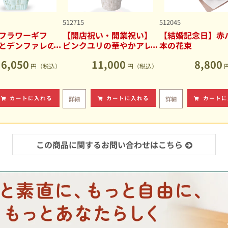
512715
512045
フラワーギフ
【開店祝い・開業祝い】
【結婚記念日】赤バ
とデンファレの
ピンクユリの華やかアレ
本の花束
アレンジメント
ンジメント
6,050
11,000
8,800
円（税込）
円（税込）
カートに入れる
カートに入れる
カートに
詳細
詳細
この商品に関するお問い合わせはこちら