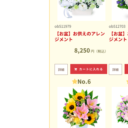
ob511979
ob512703
【お盆】お供えのアレン
【お盆】
ジメント
ジメント
8,250
円（税込）
カートに入れる
詳細
詳細
No.6