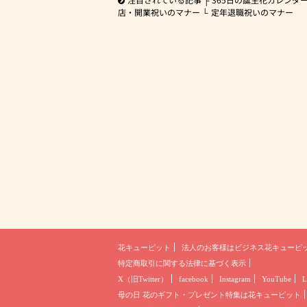
店・開業祝いのマナー
定年退職祝いのマナー
花キューピット
法人のお客様は
ビジネス花キューピ
特定商取引に関する法律に基づく表示
X（旧Twitter）
facebook
Instagram
YouTube
L
母の日 花のギフト・プレゼント
特集は花キューピット