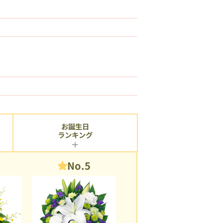
お誕生日
ランキング
No.5