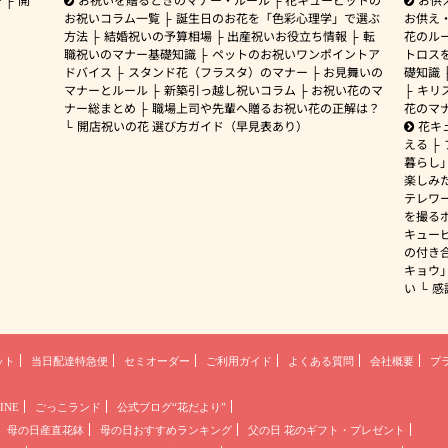
お祝いコラム一覧
誕生日のお花を「色彩心理学」で選ぶ
お供え
方法
結婚祝いの予算相場
出産祝いお役立ち情報
転
花のルー
職祝いのマナー基礎知識
ペットのお祝いワンポイントア
トロス
ドバイス
スタンド花（フラスタ）のマナー
お見舞いの
礎知識
マナーとルール
新築引っ越し祝いコラム
お祝い花のマ
キリ
ナー総まとめ
職場上司や先輩へ贈るお祝い花の正解は？
花のマ
開店祝いの花 選び方ガイド（早見表あり）
花キ
える
暮らし
楽しみ
テレワ
を撮る
キュー
の付き
キョウ
い
感
ット
当日配達特急便
セミオーダー
ご利用ガイド
よくある質問
会社概要
プ
INE
ごっこランド
公式ブログ“花だより”
母の日産直花鉢
母の日おすすめランキング
父の日 花のギフト・プレゼント