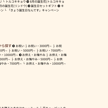
リ
トルコキキョウ
8月の誕生花(トルコキキョ
月の誕生花(リンドウ)
誕生日セットギフト
キ
ーン
「きょう誕生日なんです」キャンペーン
から探す
お祝い
お祝い・
3000円～
お祝
00円～
お祝い・
5000円～
お祝い・
7000円～
い・
10000円～
お供え・お悔やみ
お供え・お悔
3000円～
お供え・お悔やみ・
5000円～
お供
悔やみ・
7000円～
お供え・お悔やみ・
10000円～
えを贈るときのマナー・ルール
花キューピットの