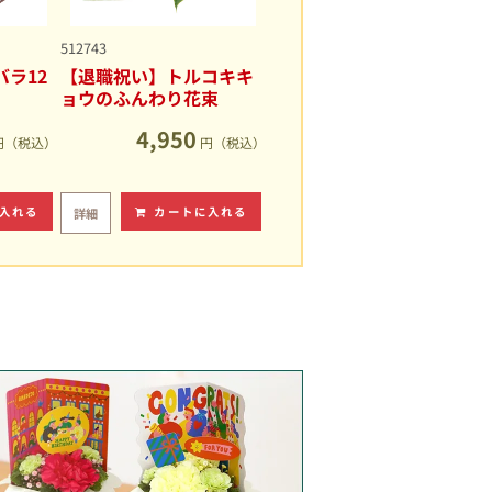
512743
ラ12
【退職祝い】トルコキキ
ョウのふんわり花束
4,950
円（税込）
円（税込）
入れる
カートに入れる
詳細