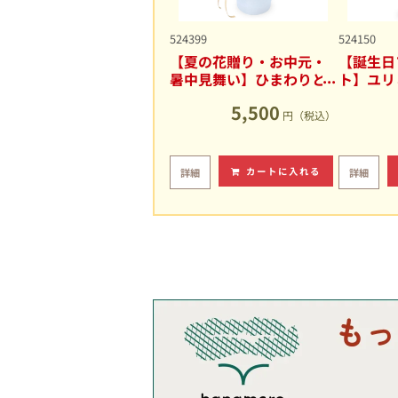
524399
524150
【夏の花贈り・お中元・
【誕生日
暑中見舞い】ひまわりと
ト】ユリ
ユリの爽やかなアレンジ
キュート
5,500
メント
円（税込）
カートに入れる
詳細
詳細