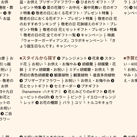
お供
盆・お供え プリザーブドフラワー
ひまわり ギフト・プ
ラ
ユ
通夜・葬
レゼント特集
夏の花贈り・お中元・暑中見舞い 花のギフ
ウ)
9
ー
季
ト特集
敬老の日におくる花ギフト・プレゼント特集
ャンペ
お盆
敬老の日におくる花ギフト・プレゼント特集
敬老の日 花
のおすすめランキング
敬老の日 花鉢植えのギフト・プレ
ゼント特集
敬老の日 花とセットギフト・プレゼント特集
敬老の日の花 全てのギフト一覧
キャンペーン
映画
『ウォーターガーディアンズ』コラボキャンペーン
「き
ょう誕生日なんです」キャンペーン
スタイルから探す
予算
急便
お
アレンジメント
花束
スタン
引っ越
ド花
お祝い
お供え・お悔やみ
胡蝶蘭
胡蝶蘭・花
い・
40
産祝い
鉢
ミディ胡蝶蘭・お祝い
ミディ胡蝶蘭・お供え
世
お祝
ギフト
界初の青色胡蝶蘭
観葉植物
観葉植物
産直多肉植物
やみ・
敬老の
プリザーブドフラワー
お祝い
お供え・お悔やみ
え・お
お供
花とセットギフト
セミオーダー
プチギフト
四十九日
（hanamore -ハナモア-）
花とみどりのeギフト
花キ
 お花と
ューピットのeGfit
カラー
ピンク
イエローオレンジ
ットの
レッド
お花の種類
バラ
ユリ
トルコキキョウ
お祝い
ご自
ラワー
ー
開
お祝いを贈るときのマナー・ルール
花キューピットの
お供