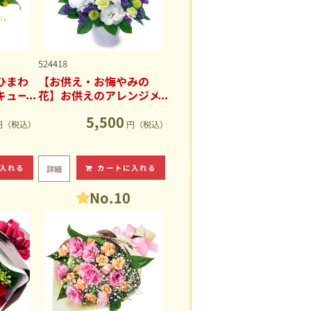
524418
ひまわ
【お供え・お悔やみの
キュー
花】お供えのアレンジメ
ント
5,500
円（税込）
円（税込）
入れる
カートに入れる
詳細
No.10