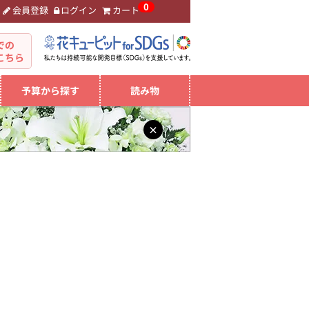
0
会員登録
ログイン
カート
。
での
こちら
予算から探す
読み物
×