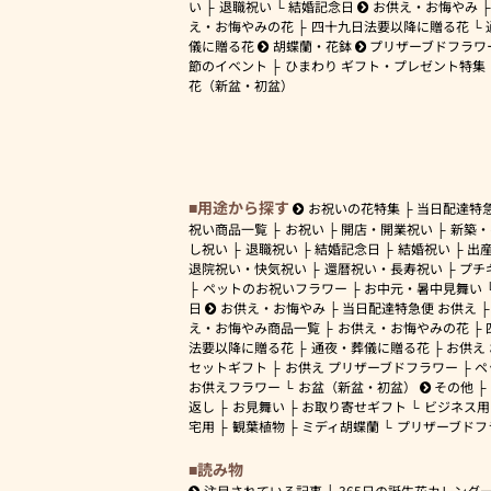
い
退職祝い
結婚記念日
お供え・お悔やみ
え・お悔やみの花
四十九日法要以降に贈る花
儀に贈る花
胡蝶蘭・花鉢
プリザーブドフラワ
節のイベント
ひまわり ギフト・プレゼント特集
花（新盆・初盆）
用途から探す
お祝いの花特集
当日配達特
祝い商品一覧
お祝い
開店・開業祝い
新築・
し祝い
退職祝い
結婚記念日
結婚祝い
出
退院祝い・快気祝い
還暦祝い・長寿祝い
プチ
ペットのお祝いフラワー
お中元・暑中見舞い
日
お供え・お悔やみ
当日配達特急便 お供え
え・お悔やみ商品一覧
お供え・お悔やみの花
法要以降に贈る花
通夜・葬儀に贈る花
お供え
セットギフト
お供え プリザーブドフラワー
ペ
お供えフラワー
お盆（新盆・初盆）
その他
返し
お見舞い
お取り寄せギフト
ビジネス用
宅用
観葉植物
ミディ胡蝶蘭
プリザーブドフ
読み物
注目されている記事
365日の誕生花カレンダ