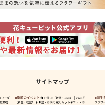
サイトマップ
季節のイベント
誕生
ラワーギ
お盆 花（新盆・初盆）
お盆 花
開業祝
（新盆・初盆）
お盆・お供え 花とセットギフト
お
フラワ