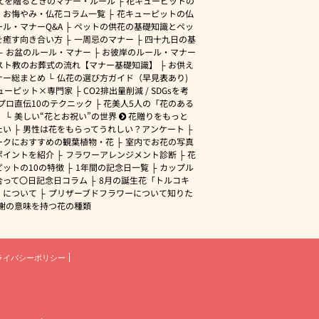
えを贈るときのマナー・ルール
花キューピットの
・お悔やみ・仏花コラム一覧
花キューピットの仏
ル・マナーQ&A
ペットの供花の基礎知識とペッ
を癒す向き合い方
一周忌のマナー
四十九日の基
お盆のルール・マナー
お彼岸のルール・マナー
スト教のお葬式の流れ【マナー基礎知識】
お供え
ナー総まとめ
仏花の選び方ガイド（早見表あり)
ューピット×専門家
CO2排出量削減 / SDGsを考
プロ直伝10のテクニック
花美人5人の「花のある
」
美しい“花とお祝い”の世界
花贈りをもっと
たい
男性は花をもらってうれしい？アンケート
ークにおすすめの観葉植物・花
室内でお花の写真
ポイントを紹介
フラワーアレンジメント診断
花
ピットの10の特徴
1年間の記念日一覧
カップル
合って〇日記念日コラム
8月の誕生花「トルコキ
」について
プリザーブドフラワーについて知りた
謝の意味を持つ花の種類
ライバシーポリシー