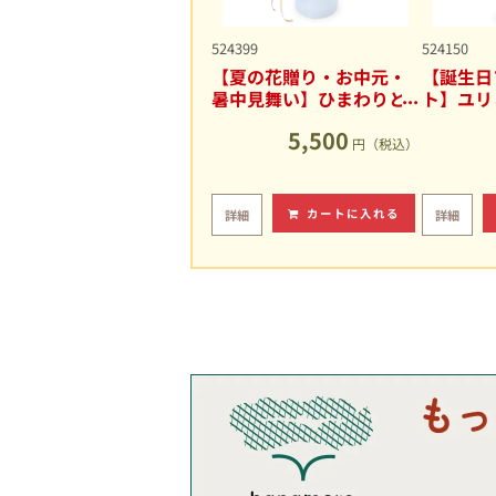
524399
524150
【夏の花贈り・お中元・
【誕生日
暑中見舞い】ひまわりと
ト】ユリ
ユリの爽やかなアレンジ
キュート
5,500
メント
円（税込）
カートに入れる
詳細
詳細