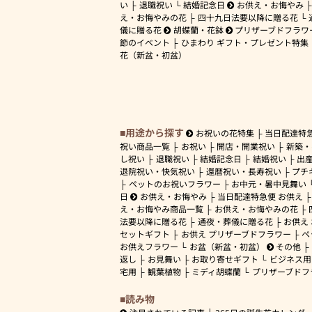
い
退職祝い
結婚記念日
お供え・お悔やみ
え・お悔やみの花
四十九日法要以降に贈る花
儀に贈る花
胡蝶蘭・花鉢
プリザーブドフラワ
節のイベント
ひまわり ギフト・プレゼント特集
花（新盆・初盆）
用途から探す
お祝いの花特集
当日配達特
祝い商品一覧
お祝い
開店・開業祝い
新築・
し祝い
退職祝い
結婚記念日
結婚祝い
出
退院祝い・快気祝い
還暦祝い・長寿祝い
プチ
ペットのお祝いフラワー
お中元・暑中見舞い
日
お供え・お悔やみ
当日配達特急便 お供え
え・お悔やみ商品一覧
お供え・お悔やみの花
法要以降に贈る花
通夜・葬儀に贈る花
お供え
セットギフト
お供え プリザーブドフラワー
ペ
お供えフラワー
お盆（新盆・初盆）
その他
返し
お見舞い
お取り寄せギフト
ビジネス用
宅用
観葉植物
ミディ胡蝶蘭
プリザーブドフ
読み物