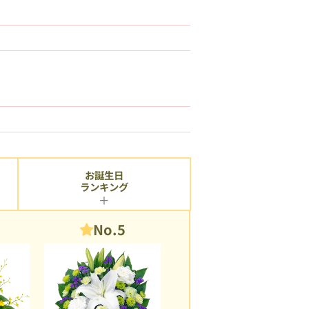
お誕生日
ランキング
No.5