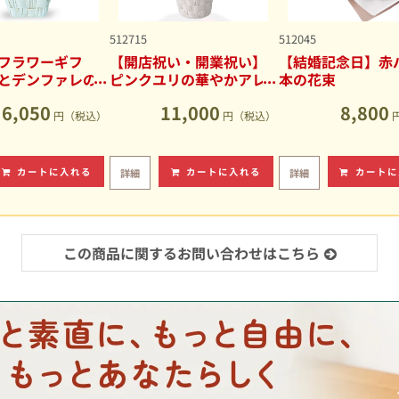
512715
512045
フラワーギフ
【開店祝い・開業祝い】
【結婚記念日】赤バ
とデンファレの
ピンクユリの華やかアレ
本の花束
アレンジメント
ンジメント
6,050
11,000
8,800
円（税込）
円（税込）
カートに入れる
カートに入れる
カートに
詳細
詳細
この商品に関するお問い合わせはこちら