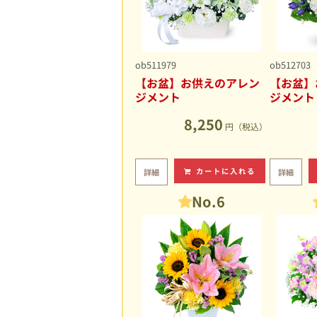
ob511979
ob512703
【お盆】お供えのアレン
【お盆】
ジメント
ジメント
8,250
円（税込）
カートに入れる
詳細
詳細
No.6