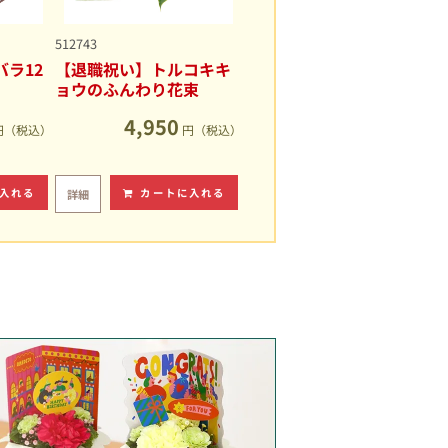
512743
ラ12
【退職祝い】トルコキキ
ョウのふんわり花束
4,950
円（税込）
円（税込）
入れる
カートに入れる
詳細