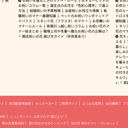
ー
開
お祝いを贈るときのマナー・ルール
花キューピットの
お供
お祝いコラム一覧
誕生日のお花を「色彩心理学」で選ぶ
お供え
方法
結婚祝いの予算相場
出産祝いお役立ち情報
転
花のルー
職祝いのマナー基礎知識
ペットのお祝いワンポイントア
トロス
ドバイス
スタンド花（フラスタ）のマナー
お見舞いの
礎知識
マナーとルール
新築引っ越し祝いコラム
お祝い花のマ
キリ
ナー総まとめ
職場上司や先輩へ贈るお祝い花の正解は？
花のマ
開店祝いの花 選び方ガイド（早見表あり）
花キ
える
暮らし
楽しみ
テレワ
を撮る
キュー
の付き
キョウ
い
感
ット
当日配達特急便
セミオーダー
ご利用ガイド
よくある質問
会社概要
プ
INE
ごっこランド
公式ブログ“花だより”
母の日産直花鉢
母の日おすすめランキング
父の日 花のギフト・プレゼント