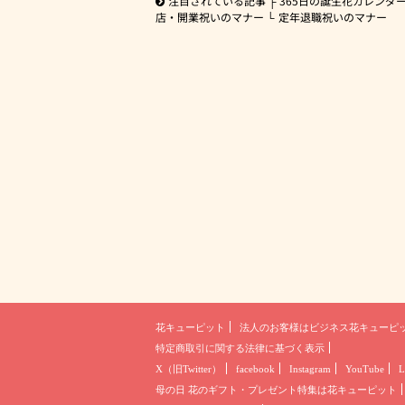
注目されている記事
365日の誕生花カレンダ
店・開業祝いのマナー
定年退職祝いのマナー
花キューピット
法人のお客様は
ビジネス花キューピ
特定商取引に関する法律に基づく表示
X（旧Twitter）
facebook
Instagram
YouTube
L
母の日 花のギフト・プレゼント
特集は花キューピット