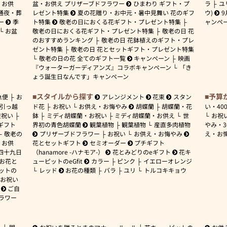
お供
盆・お供え プリザーブドフラワー
ひまわり ギフト・プ
ラ
ユ
通夜・葬
レゼント特集
夏の花贈り・お中元・暑中見舞い 花のギフ
ウ)
9
ー
季
ト特集
敬老の日におくる花ギフト・プレゼント特集
ャンペ
お盆
敬老の日におくる花ギフト・プレゼント特集
敬老の日 花
のおすすめランキング
敬老の日 花鉢植えのギフト・プレ
ゼント特集
敬老の日 花とセットギフト・プレゼント特集
敬老の日の花 全てのギフト一覧
キャンペーン
映画
『ウォーターガーディアンズ』コラボキャンペーン
「き
ょう誕生日なんです」キャンペーン
スタイルから探す
予算
急便
お
アレンジメント
花束
スタン
引っ越
ド花
お祝い
お供え・お悔やみ
胡蝶蘭
胡蝶蘭・花
い・
40
産祝い
鉢
ミディ胡蝶蘭・お祝い
ミディ胡蝶蘭・お供え
世
お祝
ギフト
界初の青色胡蝶蘭
観葉植物
観葉植物
産直多肉植物
やみ・
敬老の
プリザーブドフラワー
お祝い
お供え・お悔やみ
え・お
お供
花とセットギフト
セミオーダー
プチギフト
四十九日
（hanamore -ハナモア-）
花とみどりのeギフト
花キ
 お花と
ューピットのeGfit
カラー
ピンク
イエローオレンジ
ットの
レッド
お花の種類
バラ
ユリ
トルコキキョウ
お祝い
ご自
ラワー