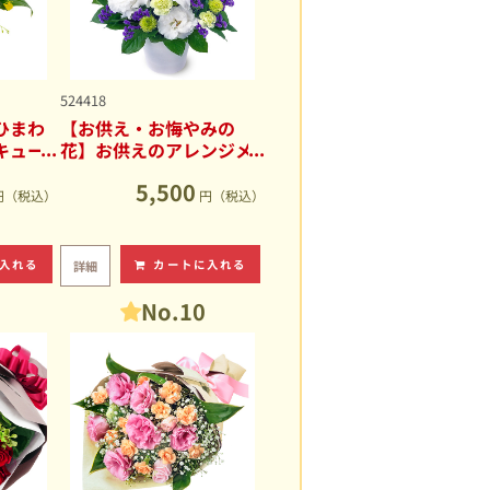
524418
ひまわ
【お供え・お悔やみの
キュー
花】お供えのアレンジメ
ント
5,500
円（税込）
円（税込）
入れる
カートに入れる
詳細
No.10