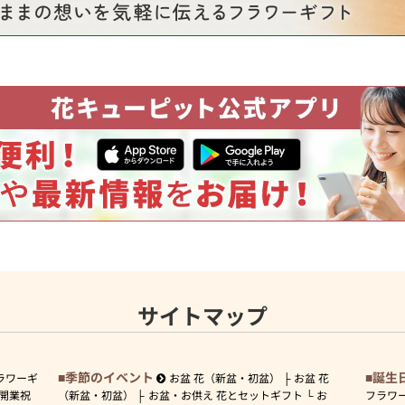
サイトマップ
季節のイベント
誕生
ラワーギ
お盆 花（新盆・初盆）
お盆 花
開業祝
（新盆・初盆）
お盆・お供え 花とセットギフト
お
フラワ