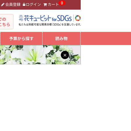
0
会員登録
ログイン
カート
。
での
こちら
予算から探す
読み物
×