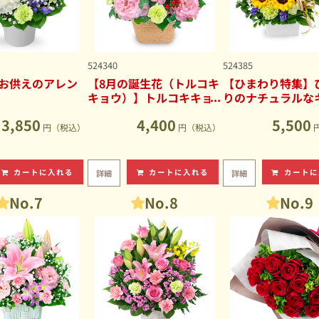
524340
524385
お供えのアレン
【8月の誕生花（トルコキ
【ひまわり特集】
キョウ）】トルコキキョ
りのナチュラルな
ウのナチュラルなアレン
ブアレンジメント
3,850
4,400
5,500
ジメント
円（税込）
円（税込）
カートに入れる
カートに入れる
カートに
詳細
詳細
No.7
No.8
No.9