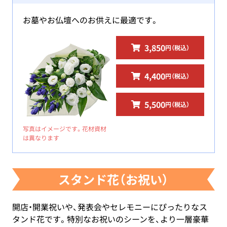
お墓やお仏壇へのお供えに最適です。
3,850
円（税込）
4,400
円（税込）
5,500
円（税込）
写真はイメージです。花材資材
は異なります
スタンド花（お祝い）
開店・開業祝いや、発表会やセレモニーにぴったりなス
タンド花です。特別なお祝いのシーンを、より一層豪華