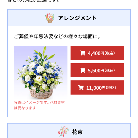
アレンジメント
ご葬儀や年忌法要などの様々な場面に。
4,400
円（税込）
5,500
円（税込）
11,000
円（税込）
写真はイメージです。花材資材
は異なります
花束