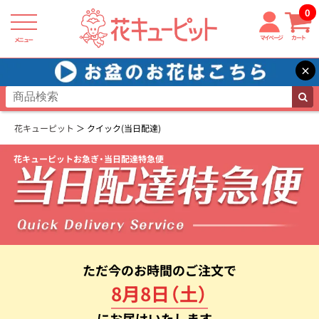
0
マイページ
カート
メニュー
×
花キューピット
クイック(当日配達)
花キューピットお急ぎ・当日配達特急便
ただ今のお時間のご注文で
8月8日（土）
にお届けいたします。