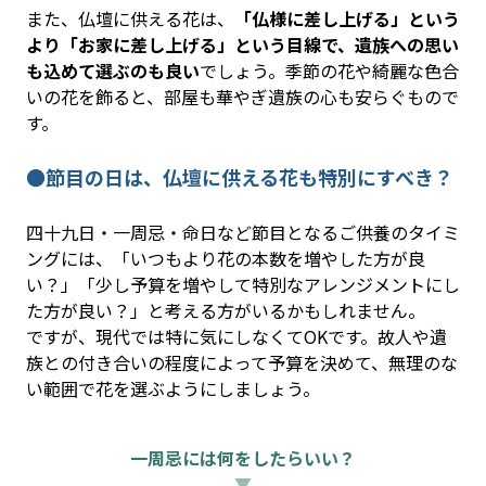
また、仏壇に供える花は、
「仏様に差し上げる」という
より「お家に差し上げる」という目線で、遺族への思い
も込めて選ぶのも良い
でしょう。季節の花や綺麗な色合
いの花を飾ると、部屋も華やぎ遺族の心も安らぐもので
す。
●節目の日は、仏壇に供える花も特別にすべき？
四十九日・一周忌・命日など節目となるご供養のタイミ
ングには、「いつもより花の本数を増やした方が良
い？」「少し予算を増やして特別なアレンジメントにし
た方が良い？」と考える方がいるかもしれません。
ですが、現代では特に気にしなくてOKです。故人や遺
族との付き合いの程度によって予算を決めて、無理のな
い範囲で花を選ぶようにしましょう。
一周忌には何をしたらいい？
▼