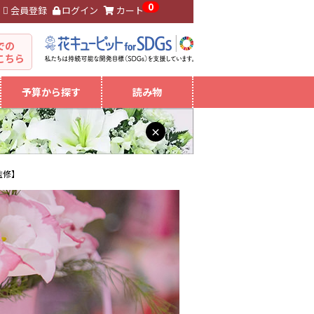
0
会員登録
ログイン
カート
。
での
こちら
予算から探す
読み物
×
監修】