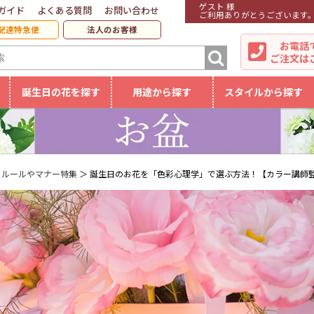
ゲスト 様
ガイド
よくある質問
お問い合わせ
ご利用ありがとうございます
配達特急便
法人のお客様
お電話
ご注文は
誕生日の花を探す
用途から探す
スタイルから探す
るルールやマナー特集
誕生日のお花を「色彩心理学」で選ぶ方法！【カラー講師