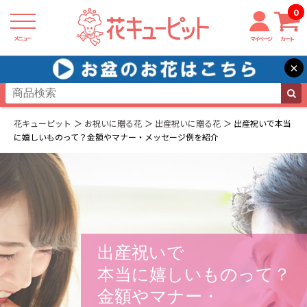
0
メニュー
マイページ
カート
×
花キューピット
お祝いに贈る花
出産祝いに贈る花
出産祝いで本当
に嬉しいものって？金額やマナー・メッセージ例を紹介
出産祝いで
本当に嬉しいものって？
金額やマナー・