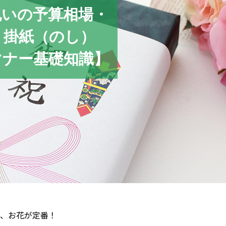
祝いの
予算相場・
・掛紙（のし）
マナー基礎知識】
、お花が定番！