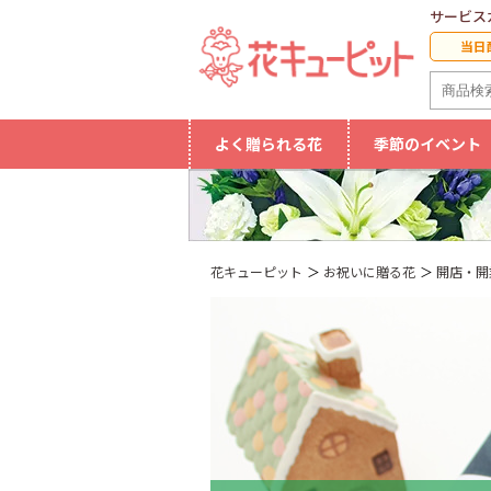
サービス
当日
よく贈られる花
季節のイベント
花キューピット
お祝いに贈る花
開店・開