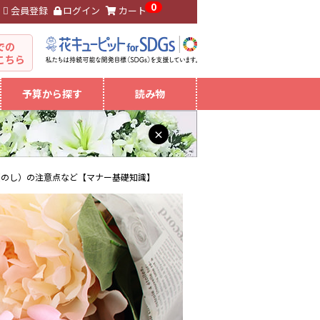
0
会員登録
ログイン
カート
。
での
こちら
予算から探す
読み物
×
（のし）の注意点など【マナー基礎知識】