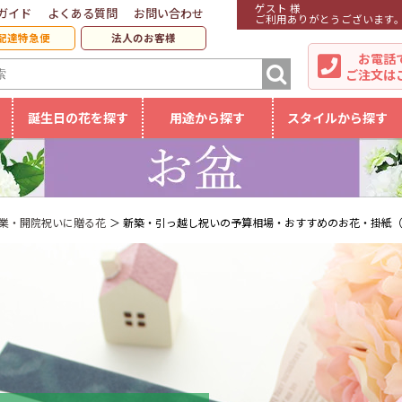
ゲスト 様
ガイド
よくある質問
お問い合わせ
ご利用ありがとうございます
配達特急便
法人のお客様
お電話
ご注文は
誕生日の花を探す
用途から探す
スタイルから探す
業・開院祝いに贈る花
新築・引っ越し祝いの予算相場・おすすめのお花・掛紙