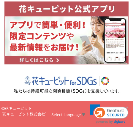
花キューピット
[
花キューピット株式会社
]
Select Language
▼