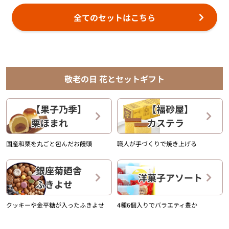
全てのセットはこちら
敬老の日 花とセットギフト
【果子乃季】
【福砂屋】
栗ほまれ
カステラ
国産和栗を丸ごと包んだお饅頭
職人が手づくりで焼き上げる
銀座菊廼舎
洋菓子アソート
ふきよせ
クッキーや金平糖が入ったふきよせ
4種6個入りでバラエティ豊か