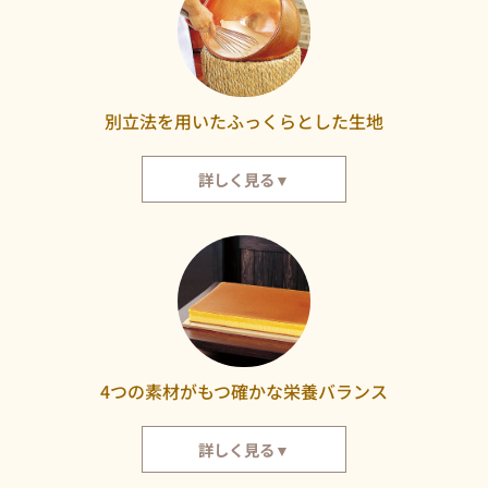
いりました。
別立法を用いたふっくらとした生地
詳しく見る▼
福砂屋では、ひとりの職人がカステラづくりの最後まで責任をもって仕上げ
ています。卵の手割りに始まり、泡立て、混合、攪拌、焼き上げまでおこな
っております。卵の泡立ては「別立法」。別立法とは、まず白身を十分に泡
立て、その後に黄身とザラメ糖を加えてさらに攪拌する製法です。手立ての
泡の良さから、ふっくらとしたカステラが生まれます。
4つの素材がもつ確かな栄養バランス
詳しく見る▼