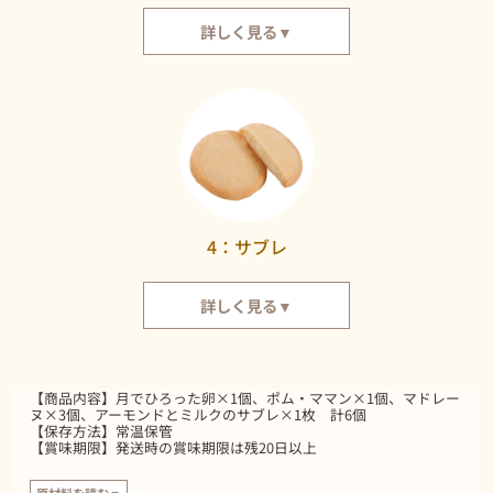
詳しく見る▼
上質なアールグレイの茶葉を使っている、しっとりとしたマドレーヌ。華や
かな紅茶の香りで、至福のひと時をお過ごしください。
4：サブレ
詳しく見る▼
さくさく＆ほろほろな新食感のサブレです。アーモンドとミルクの味をお楽
しみいただけます。
【商品内容】月でひろった卵×1個、ポム・ママン×1個、マドレー
ヌ×3個、アーモンドとミルクのサブレ×1枚 計6個
【保存方法】常温保管
【賞味期限】発送時の賞味期限は残20日以上
原材料を読む▼