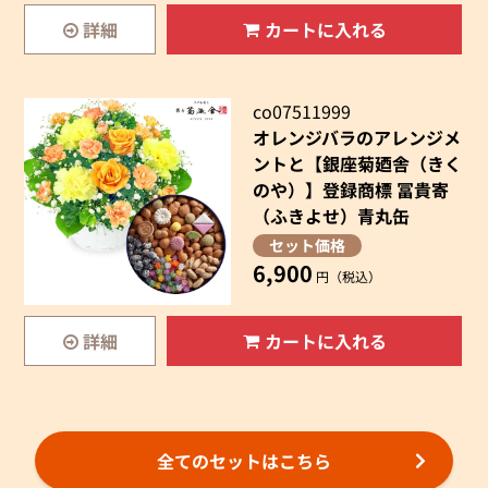
詳細
カートに入れる
co07511999
オレンジバラのアレンジメ
ントと【銀座菊廼舎（きく
のや）】登録商標 冨貴寄
（ふきよせ）青丸缶
セット価格
6,900
円（税込）
詳細
カートに入れる
全てのセットはこちら