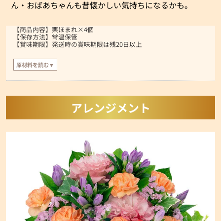
ん・おばあちゃんも昔懐かしい気持ちになるかも。
【商品内容】栗ほまれ×4個
【保存方法】常温保管
【賞味期限】発送時の賞味期限は残20日以上
原材料を読む▼
【原材料】
マロン餡(国内製造)､栗甘露煮､白生餡､砂糖､小麦粉､全卵､麦芽糖､卵黄､水あめ､
乳等を主要原料とする食品､本みりん､オリゴ糖､はちみつ/膨張剤､香料､着色料
(クチナシ)､酸化防止剤(V.C)､(一部に小麦･卵･乳成分･大豆を含む)
アレンジメント
※はちみつを
使用しています。1歳未満の乳児には与えないでください。