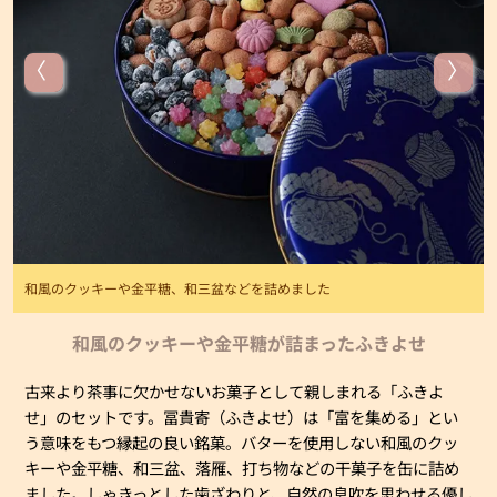
和風のクッキーや金平糖、和三盆などを詰めました
和風のクッキーや金平糖が詰まったふきよせ
古来より茶事に欠かせないお菓子として親しまれる「ふきよ
せ」のセットです。冨貴寄（ふきよせ）は「富を集める」とい
う意味をもつ縁起の良い銘菓。バターを使用しない和風のクッ
キーや金平糖、和三盆、落雁、打ち物などの干菓子を缶に詰め
ました。しゃきっとした歯ざわりと、自然の息吹を思わせる優し