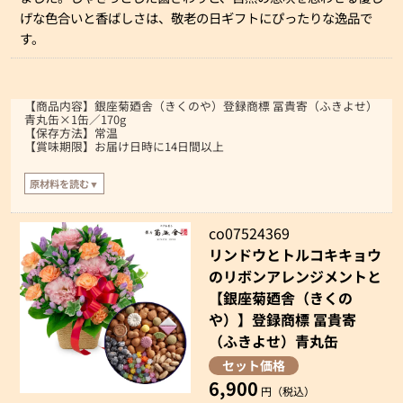
げな色合いと香ばしさは、敬老の日ギフトにぴったりな逸品で
す。
【商品内容】銀座菊廼舎（きくのや）登録商標 冨貴寄（ふきよせ）
青丸缶×1缶／170g
【保存方法】常温
【賞味期限】お届け日時に14日間以上
原材料を読む▼
【原材料】
小麦粉（小麦（北海道産））、砂糖、鶏卵、和三盆糖、落花生、大豆、ごま、
co07524369
黒糖、抹茶、しそ粉（しそ、食塩、梅酢）、生姜粉末、ココナッツ、（けしの
リンドウとトルコキキョウ
実、ココア、青海苔、豌豆粉、餅米粉、澱粉、水飴、食用精製加工油脂、食用
植物油脂、食塩/着色料（ビートレッド、クチナシ色素、ベニバナ色素、パプリ
のリボンアレンジメントと
カ色素、カラメル色素、ベニコウジ色素）、香料、酸味料、乳化剤
【銀座菊廼舎（きくの
【特定原材料】小麦、卵、落花生
や）】登録商標 冨貴寄
【通知原材料】ごま、大豆
（ふきよせ）青丸缶
セット価格
6,900
円（税込）