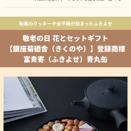
和風のクッキーや金平糖が詰まったふきよせ
敬老の日 花とセットギフト
【銀座菊廼舎（きくのや）】登録商標
冨貴寄（ふきよせ）青丸缶