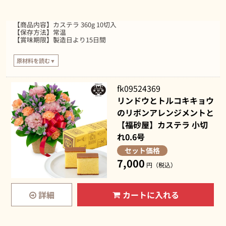
カステラは、食べることの原点といえるような「卵」「小麦粉」「砂糖」
「水飴」で構成されたシンプルなお菓子。運動の際に効率よく栄養補給がで
きる食品としても知られています。4つの素材がもつ確かな栄養バランスと
【商品内容】カステラ 360g 10切入
豊かな味わいは、おじいちゃん・おばあちゃんへのプレゼントにぴったりで
【保存方法】常温
す。
【賞味期限】製造日より15日間
原材料を読む▼
【原材料】
鶏卵（国産）、砂糖、小麦粉、水あめ
fk09524369
リンドウとトルコキキョウ
のリボンアレンジメントと
【福砂屋】カステラ 小切
れ0.6号
セット価格
7,000
円（税込）
詳細
カートに入れる