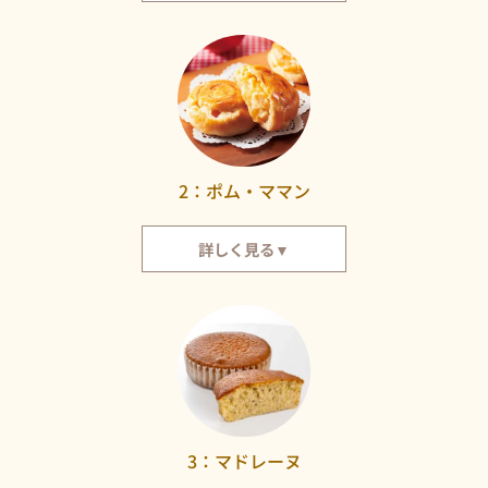
ふっくらとした蒸しカステラに包まれたクリームは、山口県産の牛乳を使っ
ており、とってもまろやかでクリーミー。中には、国産の和栗の粒が入って
います。2010年に累計生産個数が1億個を突破し、2017年には菓子博にて厚
生労働大臣賞を受賞しました。山口県を代表する銘菓です。
2：ポム・ママン
詳しく見る▼
どこか懐かしく優しい味のアップルパイです。香ばしいパイの中に、りんご
とクリームがたっぷりと入っています。りんごのすっきりとした味わいと、
カスタードクリームのまろやかさが絶妙にマッチ。
3：マドレーヌ