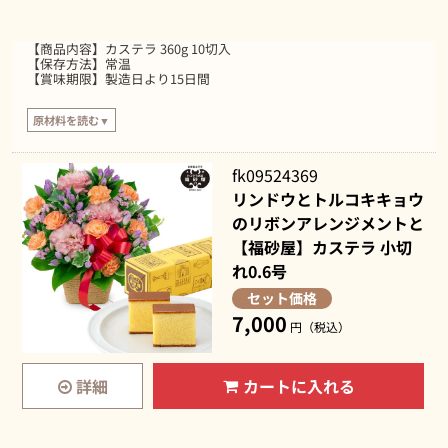
カステラは、食べることの原点といえるような「卵」「小麦粉」「砂糖」
「水飴」で構成されたシンプルなお菓子。運動の際に効率よく栄養補給がで
きる食品としても知られています。4つの素材がもつ確かな栄養バランスと
【商品内容】カステラ 360g 10切入
豊かな味わいは、おじいちゃん・おばあちゃんへのプレゼントにぴったりで
【保存方法】常温
す。
【賞味期限】製造日より15日間
原材料を読む▼
【原材料】
鶏卵（国産）、砂糖、小麦粉、水あめ
fk09524369
リンドウとトルコキキョウ
のリボンアレンジメントと
【福砂屋】カステラ 小切
れ0.6号
セット価格
7,000
円（税込）
詳細
カートに入れる