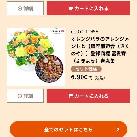
詳細
カートに入れる
co07511999
オレンジバラのアレンジメ
ントと【銀座菊廼舎（きく
のや）】登録商標 冨貴寄
（ふきよせ）青丸缶
セット価格
6,900
円（税込）
詳細
カートに入れる
全てのセットはこちら