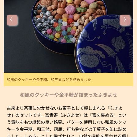
和風のクッキーや金平糖、和三盆などを詰めました
和風のクッキーや金平糖が詰まったふきよせ
古来より茶事に欠かせないお菓子として親しまれる「ふきよ
せ」のセットです。冨貴寄（ふきよせ）は「富を集める」とい
う意味をもつ縁起の良い銘菓。バターを使用しない和風のクッ
キーや金平糖、和三盆、落雁、打ち物などの干菓子を缶に詰め
ました。しゃきっとした歯ざわりと、自然の息吹を思わせる優し