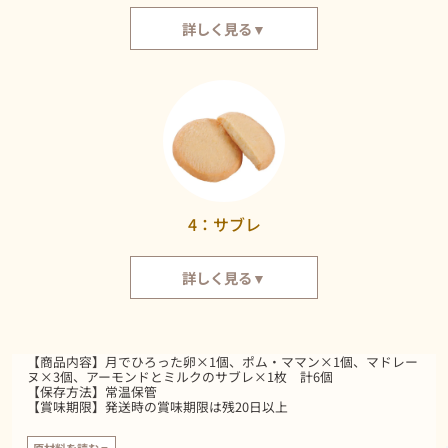
詳しく見る▼
上質なアールグレイの茶葉を使っている、しっとりとしたマドレーヌ。華や
かな紅茶の香りで、至福のひと時をお過ごしください。
4：サブレ
詳しく見る▼
さくさく＆ほろほろな新食感のサブレです。アーモンドとミルクの味をお楽
しみいただけます。
【商品内容】月でひろった卵×1個、ポム・ママン×1個、マドレー
ヌ×3個、アーモンドとミルクのサブレ×1枚 計6個
【保存方法】常温保管
【賞味期限】発送時の賞味期限は残20日以上
原材料を読む▼