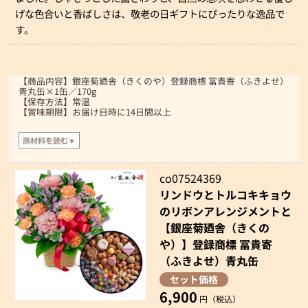
げな色合いと香ばしさは、敬老の日ギフトにぴったりな逸品で
す。
【商品内容】銀座菊廼舎（きくのや）登録商標 冨貴寄（ふきよせ）
青丸缶×1缶／170g
【保存方法】常温
【賞味期限】お届け日時に14日間以上
原材料を読む▼
【原材料】
小麦粉（小麦（北海道産））、砂糖、鶏卵、和三盆糖、落花生、大豆、ごま、
co07524369
黒糖、抹茶、しそ粉（しそ、食塩、梅酢）、生姜粉末、ココナッツ、（けしの
リンドウとトルコキキョウ
実、ココア、青海苔、豌豆粉、餅米粉、澱粉、水飴、食用精製加工油脂、食用
植物油脂、食塩/着色料（ビートレッド、クチナシ色素、ベニバナ色素、パプリ
のリボンアレンジメントと
カ色素、カラメル色素、ベニコウジ色素）、香料、酸味料、乳化剤
【銀座菊廼舎（きくの
【特定原材料】小麦、卵、落花生
や）】登録商標 冨貴寄
【通知原材料】ごま、大豆
（ふきよせ）青丸缶
セット価格
6,900
円（税込）