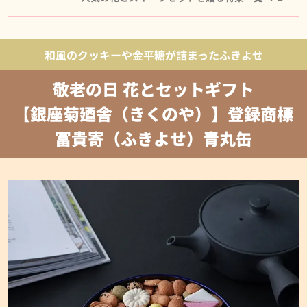
和風のクッキーや金平糖が詰まったふきよせ
敬老の日 花とセットギフト
【銀座菊廼舎（きくのや）】登録商標
冨貴寄（ふきよせ）青丸缶