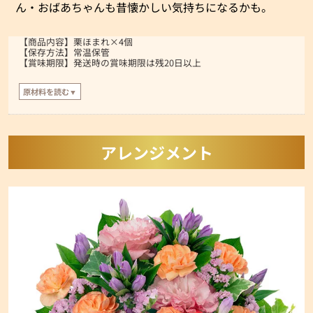
ん・おばあちゃんも昔懐かしい気持ちになるかも。
【商品内容】栗ほまれ×4個
【保存方法】常温保管
【賞味期限】発送時の賞味期限は残20日以上
原材料を読む▼
【原材料】
マロン餡(国内製造)､栗甘露煮､白生餡､砂糖､小麦粉､全卵､麦芽糖､卵黄､水あめ､
乳等を主要原料とする食品､本みりん､オリゴ糖､はちみつ/膨張剤､香料､着色料
(クチナシ)､酸化防止剤(V.C)､(一部に小麦･卵･乳成分･大豆を含む)
アレンジメント
※はちみつを
使用しています。1歳未満の乳児には与えないでください。