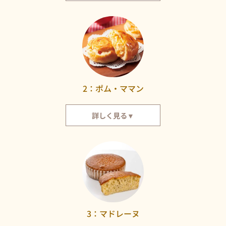
ふっくらとした蒸しカステラに包まれたクリームは、山口県産の牛乳を使っ
ており、とってもまろやかでクリーミー。中には、国産の和栗の粒が入って
います。2010年に累計生産個数が1億個を突破し、2017年には菓子博にて厚
生労働大臣賞を受賞しました。山口県を代表する銘菓です。
2：ポム・ママン
詳しく見る▼
どこか懐かしく優しい味のアップルパイです。香ばしいパイの中に、りんご
とクリームがたっぷりと入っています。りんごのすっきりとした味わいと、
カスタードクリームのまろやかさが絶妙にマッチ。
3：マドレーヌ