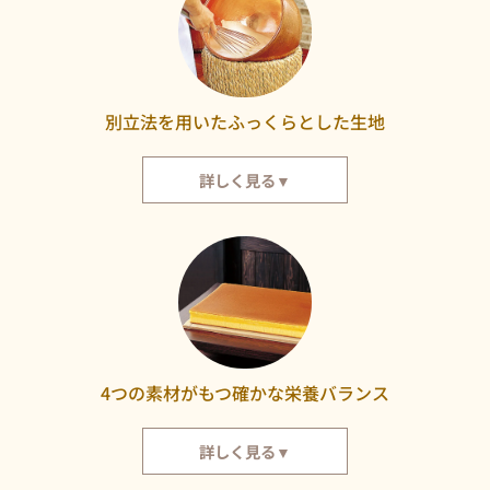
いりました。
別立法を用いたふっくらとした生地
詳しく見る▼
福砂屋では、ひとりの職人がカステラづくりの最後まで責任をもって仕上げ
ています。卵の手割りに始まり、泡立て、混合、攪拌、焼き上げまでおこな
っております。卵の泡立ては「別立法」。別立法とは、まず白身を十分に泡
立て、その後に黄身とザラメ糖を加えてさらに攪拌する製法です。手立ての
泡の良さから、ふっくらとしたカステラが生まれます。
4つの素材がもつ確かな栄養バランス
詳しく見る▼