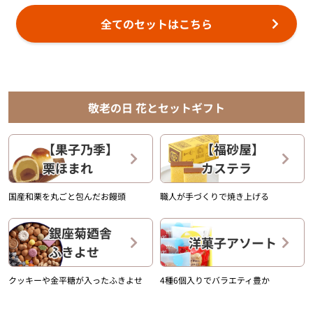
全てのセットはこちら
敬老の日 花とセットギフト
【果子乃季】
【福砂屋】
栗ほまれ
カステラ
国産和栗を丸ごと包んだお饅頭
職人が手づくりで焼き上げる
銀座菊廼舎
洋菓子アソート
ふきよせ
クッキーや金平糖が入ったふきよせ
4種6個入りでバラエティ豊か