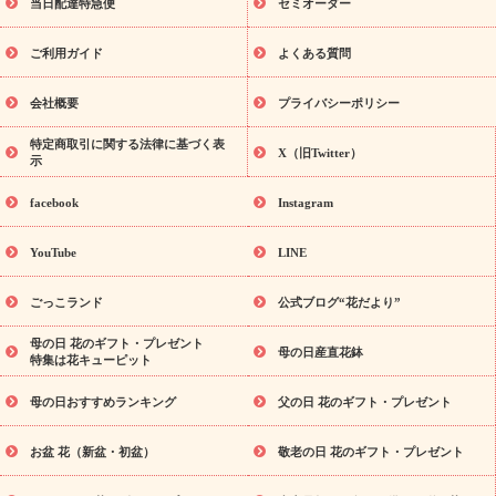
フト
お盆・お供え プリザーブドフラワー
ひまわり ギフト・プ
当日配達特急便
セミオーダー
レゼント特集
夏の花贈り・お中元・暑中見舞い 花のギフト特集
敬老の日におくる花ギフト・プレゼント特集
敬老の日におくる
ご利用ガイド
よくある質問
花ギフト・プレゼント特集
敬老の日 花のおすすめランキング
敬
老の日 花鉢植えのギフト・プレゼント特集
敬老の日 花とセットギ
会社概要
プライバシーポリシー
フト・プレゼント特集
敬老の日の花 全てのギフト一覧
キャン
ペーン
映画『ウォーターガーディアンズ』コラボキャンペーン
特定商取引に関する法律に基づく表
X（旧Twitter）
示
誕生日の花を探す
「きょう誕生日なんです」キャンペーン
誕生日フラワーギフト
誕生日フラワーギフト特集
誕生日フラワ
facebook
Instagram
ーギフト商品一覧
バラ
ユリ
トルコキキョウ
8月の誕生花
(トルコキキョウ)
9月の誕生花(リンドウ)
誕生日セットギフト
YouTube
LINE
用途か
キャンペーン
「きょう誕生日なんです」キャンペーン
ら探す
お祝いの花特集
当日配達特急便
お祝い商品一覧
お
ごっこランド
公式ブログ“花だより”
祝い
開店・開業祝い
新築・引っ越し祝い
退職祝い
結婚記
念日
結婚祝い
出産祝い
退院祝い・快気祝い
還暦祝い・長
母の日 花のギフト・プレゼント
母の日産直花鉢
特集は花キューピット
寿祝い
プチギフト
ペットのお祝いフラワー
お中元・暑中見
舞い
敬老の日
お供え・お悔やみ
当日配達特急便 お供え
お
母の日おすすめランキング
父の日 花のギフト・プレゼント
供え・お悔やみ商品一覧
お供え・お悔やみの花
四十九日法要以
降に贈る花
通夜・葬儀に贈る花
お供え お花とセットギフト
お盆 花（新盆・初盆）
敬老の日 花のギフト・プレゼント
お供え プリザーブドフラワー
ペットのお供えフラワー
お盆（新
盆・初盆）
その他
お祝い返し
お見舞い
お取り寄せギフト