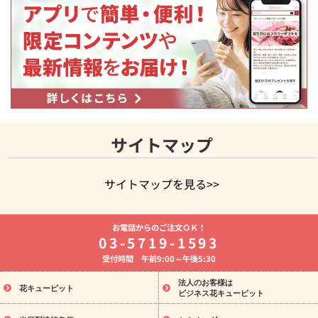
サイトマップ
サイトマップを見る>>
よく贈られる花
お祝いの花特集
誕生日フラワーギフト特集
お電話からのご注文ＯＫ！
8月の誕生花(トルコキキョウ)
開店・開業祝い
退職祝い
結
03-5719-1593
婚記念日
お供え・お悔やみ
お供え・お悔やみの花
四十九日
受付時間 午前9:00～午後5:30
法要以降に贈る花
通夜・葬儀に贈る花
胡蝶蘭・花鉢
プリザ
ーブドフラワー
季節のイベント
ひまわり ギフト・プレゼント
法人のお客様は
季節のイベント
花キューピット
特集
お盆 花（新盆・初盆）
お盆 花（新
ビジネス花キューピット
盆・初盆）
お盆 花（新盆・初盆）
お盆・お供え 花とセットギ