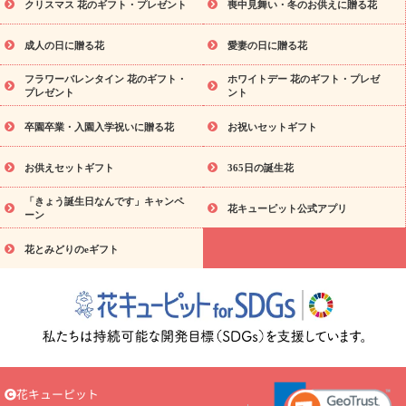
ビジネス用
ご自宅用
観葉植物
ミディ胡蝶蘭
プリザーブ
クリスマス 花のギフト・プレゼント
喪中見舞い・冬のお供えに贈る花
スタイルから探す
ドフラワー
アレンジメント
花束
スタ
ンド花
お祝い
お供え・お悔やみ
胡蝶蘭
胡蝶蘭・花鉢
ミ
成人の日に贈る花
愛妻の日に贈る花
ディ胡蝶蘭・お祝い
ミディ胡蝶蘭・お供え
世界初の青色胡蝶蘭
フラワーバレンタイン 花のギフト・
ホワイトデー 花のギフト・プレゼ
観葉植物
観葉植物
産直多肉植物
プリザーブドフラワー
プレゼント
ント
お祝い
お供え・お悔やみ
花とセットギフト
セミオーダー
プチギフト（hanamore -ハナモア-）
花とみどりのeギフト
卒園卒業・入園入学祝いに贈る花
お祝いセットギフト
花キューピットのeGfit
カラー
ピンク
イエローオレンジ
予算か
レッド
お花の種類
バラ
ユリ
トルコキキョウ
お供えセットギフト
365日の誕生花
ら探す
お祝い
お祝い・
3000円～
お祝い・
4000円～
お祝
「きょう誕生日なんです」キャンペ
い・
5000円～
お祝い・
7000円～
お祝い・
10000円～
お供
花キューピット公式アプリ
ーン
え・お悔やみ
お供え・お悔やみ・
3000円～
お供え・お悔や
み・
5000円～
お供え・お悔やみ・
7000円～
お供え・お悔や
花とみどりのeギフト
読み物
み・
10000円～
注目されている記事
365日の誕生花カレンダー
開店・開業祝
いのマナー
定年退職祝いのマナー
お祝いを贈るときのマナ
ー・ルール
花キューピットのお祝いコラム一覧
誕生日のお花を
「色彩心理学」で選ぶ方法
結婚祝いの予算相場
出産祝いお役立
ち情報
転職祝いのマナー基礎知識
ペットのお祝いワンポイント
アドバイス
スタンド花（フラスタ）のマナー
お見舞いのマナー
花キューピット
とルール
新築引っ越し祝いコラム
お祝い花のマナー総まとめ