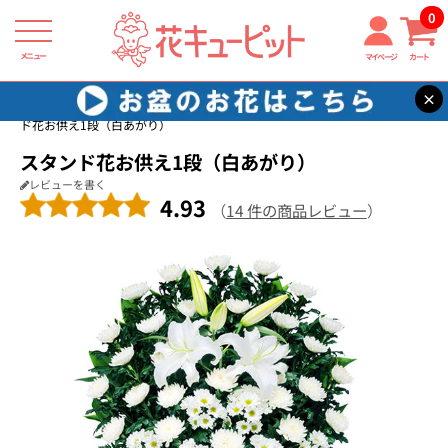
0
メニュー
マイページ
カート
×
花キューピット
通夜・葬儀に贈る花
【通夜・葬儀に贈る花】スタン
ド花お供え1段（白あがり）
スタンド花お供え1段（白あがり）
レビューを書く
4.93
（
14 件の商品レビュー
）