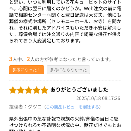
と思い、いつも利用している花キューピットのサイト
へ。心配は翌日に届くのかどうか。Web注文の前に電
話で相談センターへ聞くと翌日配送は大丈夫、他にも
葬儀の様式や場所（セレモニーホール、お寺）を聞か
れ、それに則したアドバイスもいただき不安は解消し
た。葬儀会場では注文通りの内容で綺麗な供花が供え
られており大変満足しております。
3
2
人中、
人の方が参考になったと言っています。
参考になった！
参考にならなかった
ありがとうございました
2025/10/18 08:17:26
投稿者：グツロ
（
この商品レビューを削除する
）
県外出張中の急な訃報で親族の火葬/葬儀の当日に駆
けつけられるか不透明な状況の中、献花だけでもとお