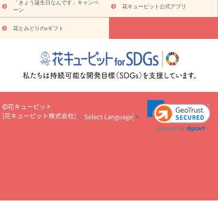
5000円～
お祝い・
7000円～
お祝い・
10000円～
お供え・お
「きょう誕生日なんです」キャンペ
花キューピット公式アプリ
ーン
悔やみ
お供え・お悔やみ・
3000円～
お供え・お悔やみ・
5000
円～
お供え・お悔やみ・
7000円～
お供え・お悔やみ・
10000
花とみどりのeギフト
読み物
円～
注目されている記事
365日の誕生花カレンダー
開店・開業祝
いのマナー
定年退職祝いのマナー
お祝いを贈るときのマナー・
ルール
花キューピットのお祝いコラム一覧
誕生日のお花を「色
彩心理学」で選ぶ方法
結婚祝いの予算相場
出産祝いお役立ち情
報
転職祝いのマナー基礎知識
ペットのお祝いワンポイントアド
バイス
スタンド花（フラスタ）のマナー
お見舞いのマナーとル
花キューピット
ール
新築引っ越し祝いコラム
お祝い花のマナー総まとめ
職
[
花キューピット株式会社
]
Select Language
▼
場上司や先輩へ贈るお祝い花の正解は？
開店祝いの花 選び方ガイ
ド（早見表あり）
お供えを贈るときのマナー・ルール
花キューピットのお供え・
お悔やみ・仏花コラム一覧
花キューピットの仏花のルール・マナ
ーQ&A
ペットの供花の基礎知識とペットロスを癒す向き合い方
一周忌のマナー
四十九日の基礎知識
お盆のルール・マナー
お彼岸のルール・マナー
キリスト教のお葬式の流れ【マナー基礎
知識】
お供え花のマナー総まとめ
仏花の選び方ガイド（早見表
あり)
花キューピット×専門家
CO2排出量削減 / SDGsを考える
プロ直伝10のテクニック
花美人5人の「花のある暮らし」
美