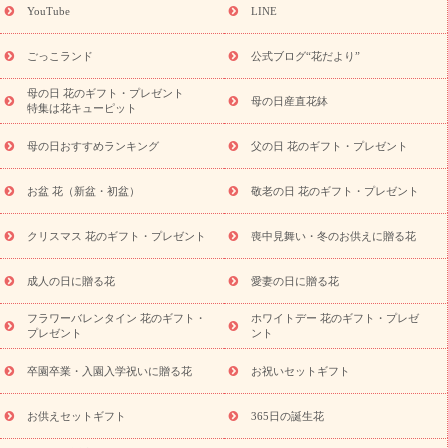
(トルコキキョウ)
9月の誕生花(リンドウ)
誕生日セットギフト
YouTube
LINE
用途か
キャンペーン
「きょう誕生日なんです」キャンペーン
ら探す
お祝いの花特集
当日配達特急便
お祝い商品一覧
お
ごっこランド
公式ブログ“花だより”
祝い
開店・開業祝い
新築・引っ越し祝い
退職祝い
結婚記
念日
結婚祝い
出産祝い
退院祝い・快気祝い
還暦祝い・長
母の日 花のギフト・プレゼント
母の日産直花鉢
特集は花キューピット
寿祝い
プチギフト
ペットのお祝いフラワー
お中元・暑中見
舞い
敬老の日
お供え・お悔やみ
当日配達特急便 お供え
お
母の日おすすめランキング
父の日 花のギフト・プレゼント
供え・お悔やみ商品一覧
お供え・お悔やみの花
四十九日法要以
降に贈る花
通夜・葬儀に贈る花
お供え お花とセットギフト
お盆 花（新盆・初盆）
敬老の日 花のギフト・プレゼント
お供え プリザーブドフラワー
ペットのお供えフラワー
お盆（新
盆・初盆）
その他
お祝い返し
お見舞い
お取り寄せギフト
ビジネス用
ご自宅用
観葉植物
ミディ胡蝶蘭
プリザーブ
クリスマス 花のギフト・プレゼント
喪中見舞い・冬のお供えに贈る花
スタイルから探す
ドフラワー
アレンジメント
花束
スタ
ンド花
お祝い
お供え・お悔やみ
胡蝶蘭
胡蝶蘭・花鉢
ミ
成人の日に贈る花
愛妻の日に贈る花
ディ胡蝶蘭・お祝い
ミディ胡蝶蘭・お供え
世界初の青色胡蝶蘭
フラワーバレンタイン 花のギフト・
ホワイトデー 花のギフト・プレゼ
観葉植物
観葉植物
産直多肉植物
プリザーブドフラワー
プレゼント
ント
お祝い
お供え・お悔やみ
花とセットギフト
セミオーダー
プチギフト（hanamore -ハナモア-）
花とみどりのeギフト
花
卒園卒業・入園入学祝いに贈る花
お祝いセットギフト
キューピットのeGfit
カラー
ピンク
イエローオレンジ
レッ
予算から探す
ド
お花の種類
バラ
ユリ
トルコキキョウ
お供えセットギフト
365日の誕生花
お祝い
お祝い・
3000円～
お祝い・
4000円～
お祝い・