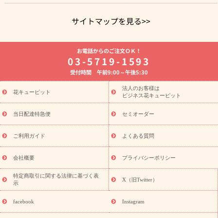
サイトマップを見る>>
よく贈られる花
お祝いの花特集
誕生日フラワーギフト特集
お電話からのご注文ＯＫ！
8月の誕生花(トルコキキョウ)
開店・開業祝い
退職祝い
結
03-5719-1593
婚記念日
お供え・お悔やみ
お供え・お悔やみの花
四十九日
受付時間 午前9:00～午後5:30
法要以降に贈る花
通夜・葬儀に贈る花
胡蝶蘭・花鉢
プリザ
ーブドフラワー
季節のイベント
ひまわり ギフト・プレゼント
法人のお客様は
季節のイベント
花キューピット
特集
お盆 花（新盆・初盆）
お盆 花（新
ビジネス花キューピット
盆・初盆）
お盆 花（新盆・初盆）
お盆・お供え 花とセットギ
フト
お盆・お供え プリザーブドフラワー
ひまわり ギフト・プ
当日配達特急便
セミオーダー
レゼント特集
夏の花贈り・お中元・暑中見舞い 花のギフト特集
敬老の日におくる花ギフト・プレゼント特集
敬老の日におくる
ご利用ガイド
よくある質問
花ギフト・プレゼント特集
敬老の日 花のおすすめランキング
敬
老の日 花鉢植えのギフト・プレゼント特集
敬老の日 花とセットギ
会社概要
プライバシーポリシー
フト・プレゼント特集
敬老の日の花 全てのギフト一覧
キャン
ペーン
映画『ウォーターガーディアンズ』コラボキャンペーン
特定商取引に関する法律に基づく表
X（旧Twitter）
示
誕生日の花を探す
「きょう誕生日なんです」キャンペーン
誕生日フラワーギフト
誕生日フラワーギフト特集
誕生日フラワ
facebook
Instagram
ーギフト商品一覧
バラ
ユリ
トルコキキョウ
8月の誕生花