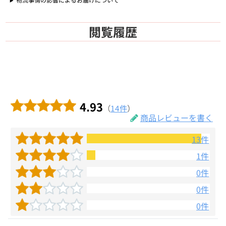
閲覧履歴
4.93
（
14件
）
商品レビューを書く
13件
1件
0件
0件
0件