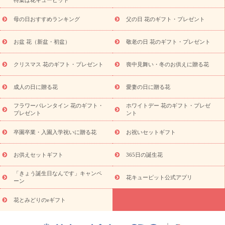
特集は花キューピット
寿祝い
プチギフト
ペットのお祝いフラワー
お中元・暑中見
舞い
敬老の日
お供え・お悔やみ
当日配達特急便 お供え
お
母の日おすすめランキング
父の日 花のギフト・プレゼント
供え・お悔やみ商品一覧
お供え・お悔やみの花
四十九日法要以
降に贈る花
通夜・葬儀に贈る花
お供え お花とセットギフト
お盆 花（新盆・初盆）
敬老の日 花のギフト・プレゼント
お供え プリザーブドフラワー
ペットのお供えフラワー
お盆（新
盆・初盆）
その他
お祝い返し
お見舞い
お取り寄せギフト
ビジネス用
ご自宅用
観葉植物
ミディ胡蝶蘭
プリザーブ
クリスマス 花のギフト・プレゼント
喪中見舞い・冬のお供えに贈る花
スタイルから探す
ドフラワー
アレンジメント
花束
スタ
ンド花
お祝い
お供え・お悔やみ
胡蝶蘭
胡蝶蘭・花鉢
ミ
成人の日に贈る花
愛妻の日に贈る花
ディ胡蝶蘭・お祝い
ミディ胡蝶蘭・お供え
世界初の青色胡蝶蘭
フラワーバレンタイン 花のギフト・
ホワイトデー 花のギフト・プレゼ
観葉植物
観葉植物
産直多肉植物
プリザーブドフラワー
プレゼント
ント
お祝い
お供え・お悔やみ
花とセットギフト
セミオーダー
プチギフト（hanamore -ハナモア-）
花とみどりのeギフト
花
卒園卒業・入園入学祝いに贈る花
お祝いセットギフト
キューピットのeGfit
カラー
ピンク
イエローオレンジ
レッ
予算から探す
ド
お花の種類
バラ
ユリ
トルコキキョウ
お供えセットギフト
365日の誕生花
お祝い
お祝い・
3000円～
お祝い・
4000円～
お祝い・
5000円～
お祝い・
7000円～
お祝い・
10000円～
お供え・お
「きょう誕生日なんです」キャンペ
花キューピット公式アプリ
ーン
悔やみ
お供え・お悔やみ・
3000円～
お供え・お悔やみ・
5000
円～
お供え・お悔やみ・
7000円～
お供え・お悔やみ・
10000
花とみどりのeギフト
読み物
円～
注目されている記事
365日の誕生花カレンダー
開店・開業祝