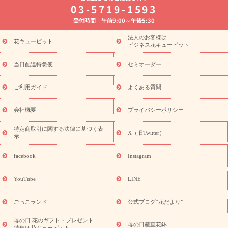
8月の誕生花(トルコキキョウ)
開店・開業祝い
退職祝い
結
03-5719-1593
婚記念日
お供え・お悔やみ
お供え・お悔やみの花
四十九日
受付時間 午前9:00～午後5:30
法要以降に贈る花
通夜・葬儀に贈る花
胡蝶蘭・花鉢
プリザ
ーブドフラワー
季節のイベント
ひまわり ギフト・プレゼント
法人のお客様は
季節のイベント
花キューピット
特集
お盆 花（新盆・初盆）
お盆 花（新
ビジネス花キューピット
盆・初盆）
お盆 花（新盆・初盆）
お盆・お供え 花とセットギ
フト
お盆・お供え プリザーブドフラワー
ひまわり ギフト・プ
当日配達特急便
セミオーダー
レゼント特集
夏の花贈り・お中元・暑中見舞い 花のギフト特集
敬老の日におくる花ギフト・プレゼント特集
敬老の日におくる
ご利用ガイド
よくある質問
花ギフト・プレゼント特集
敬老の日 花のおすすめランキング
敬
老の日 花鉢植えのギフト・プレゼント特集
敬老の日 花とセットギ
会社概要
プライバシーポリシー
フト・プレゼント特集
敬老の日の花 全てのギフト一覧
キャン
ペーン
映画『ウォーターガーディアンズ』コラボキャンペーン
特定商取引に関する法律に基づく表
X（旧Twitter）
示
誕生日の花を探す
「きょう誕生日なんです」キャンペーン
誕生日フラワーギフト
誕生日フラワーギフト特集
誕生日フラワ
facebook
Instagram
ーギフト商品一覧
バラ
ユリ
トルコキキョウ
8月の誕生花
(トルコキキョウ)
9月の誕生花(リンドウ)
誕生日セットギフト
YouTube
LINE
用途か
キャンペーン
「きょう誕生日なんです」キャンペーン
ら探す
お祝いの花特集
当日配達特急便
お祝い商品一覧
お
ごっこランド
公式ブログ“花だより”
祝い
開店・開業祝い
新築・引っ越し祝い
退職祝い
結婚記
念日
結婚祝い
出産祝い
退院祝い・快気祝い
還暦祝い・長
母の日 花のギフト・プレゼント
母の日産直花鉢