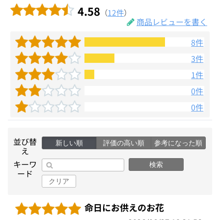
4.58
（
12件
）
商品レビューを書く
8件
3件
1件
0件
0件
並び替
新しい順
評価の高い順
参考になった順
え
キーワ
検索
ード
クリア
命日にお供えのお花