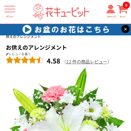
0
メニュー
マイページ
カート
×
花キューピット
お供え・お悔やみの花
【お供え・お悔やみの花】お
供えのアレンジメント
お供えのアレンジメント
レビューを書く
4.58
（
12 件の商品レビュー
）