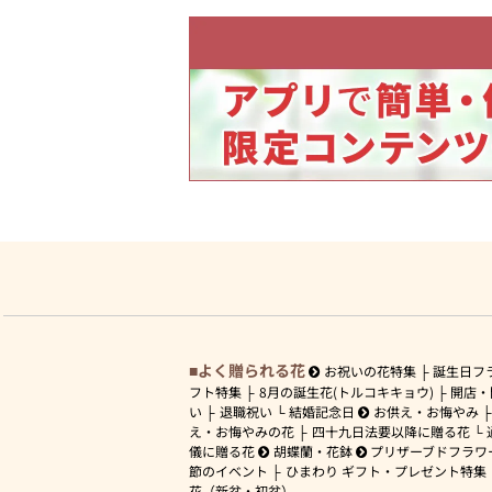
よく贈られる花
お祝いの花特集
誕生日フ
フト特集
8月の誕生花(トルコキキョウ)
開店・
い
退職祝い
結婚記念日
お供え・お悔やみ
え・お悔やみの花
四十九日法要以降に贈る花
儀に贈る花
胡蝶蘭・花鉢
プリザーブドフラワ
節のイベント
ひまわり ギフト・プレゼント特集
花（新盆・初盆）