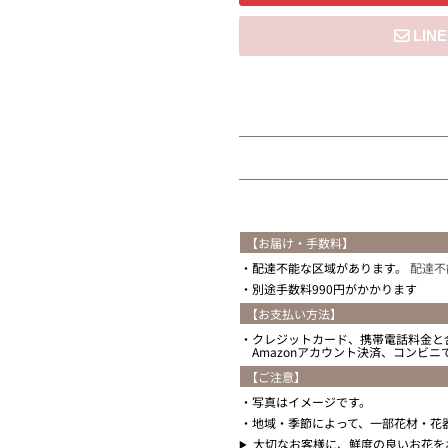
住所を知らない
【お届け・手数料】
配達不能な区域があります。
配達不
別途手数料990円がかかります
【お支払い方法】
クレジットカード、携帯電話料金と
Amazonアカウント決済、コンビ
【ご注意】
写真はイメージです。
地域・季節によって、一部花材・花
大切なお客様に、鮮度の良いお花を