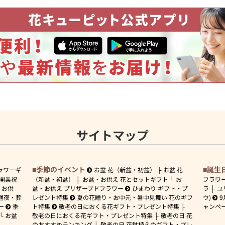
サイトマップ
季節のイベント
誕生
ラワーギ
お盆 花（新盆・初盆）
お盆 花
開業祝
（新盆・初盆）
お盆・お供え 花とセットギフト
お
フラワ
お供
盆・お供え プリザーブドフラワー
ひまわり ギフト・プ
ラ
ユ
通夜・葬
レゼント特集
夏の花贈り・お中元・暑中見舞い 花のギフ
ウ)
9
ー
季
ト特集
敬老の日におくる花ギフト・プレゼント特集
ャンペ
お盆
敬老の日におくる花ギフト・プレゼント特集
敬老の日 花
のおすすめランキング
敬老の日 花鉢植えのギフト・プレ