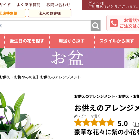
ゲスト 様
ガイド
よくある質問
お問い合わせ
ご利用ありがとうございます
配達特急便
法人のお客様
お電話
ご注文は
誕生日の花を探す
用途から探す
スタイルから探す
お供え・お悔やみの花】お供えのアレンジメント
お供えのアレンジメント - お供え・お
お供えのアレンジ
レビューを書く
5.0
（
1
豪華な花々に紫の小花