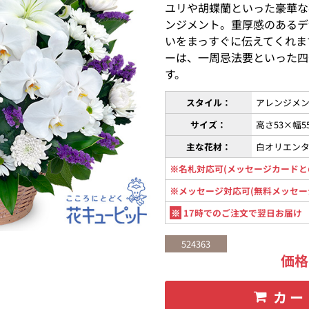
ユリや胡蝶蘭といった豪華な
ンジメント。重厚感のあるデ
いをまっすぐに伝えてくれま
ーは、一周忌法要といった四
す。
スタイル：
アレンジメン
サイズ：
高さ53×幅5
主な花材：
白オリエン
※名札対応可(メッセージカードと
※メッセージ対応可(無料メッセー
※
17時でのご注文で翌日お届け
524363
価
カー