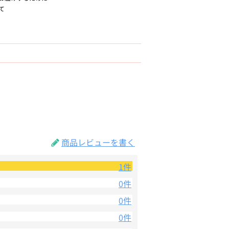
て
商品レビューを書く
1件
0件
0件
0件