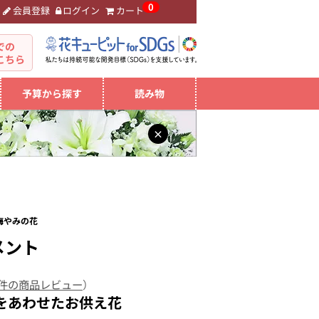
0
会員登録
ログイン
カート
。
での
こちら
予算から探す
読み物
×
悔やみの花
メント
 件の商品レビュー
）
をあわせたお供え花