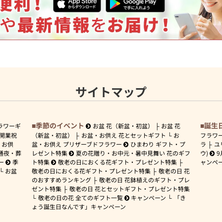
サイトマップ
季節のイベント
誕生
ラワーギ
お盆 花（新盆・初盆）
お盆 花
開業祝
（新盆・初盆）
お盆・お供え 花とセットギフト
お
フラワ
お供
盆・お供え プリザーブドフラワー
ひまわり ギフト・プ
ラ
ユ
通夜・葬
レゼント特集
夏の花贈り・お中元・暑中見舞い 花のギフ
ウ)
9
ー
季
ト特集
敬老の日におくる花ギフト・プレゼント特集
ャンペ
お盆
敬老の日におくる花ギフト・プレゼント特集
敬老の日 花
のおすすめランキング
敬老の日 花鉢植えのギフト・プレ
ゼント特集
敬老の日 花とセットギフト・プレゼント特集
敬老の日の花 全てのギフト一覧
キャンペーン
「き
ょう誕生日なんです」キャンペーン