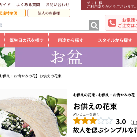
ゲスト 様
ガイド
よくある質問
お問い合わせ
ご利用ありがとうございます
配達特急便
法人のお客様
お電話
ご注文は
誕生日の花を探す
用途から探す
スタイルから探す
お供え・お悔やみの花】お供えの花束
お供えの花束 - お供え・お悔やみの花
お供えの花束
レビューを書く
3.0
（
1
故人を偲ぶシンプルな