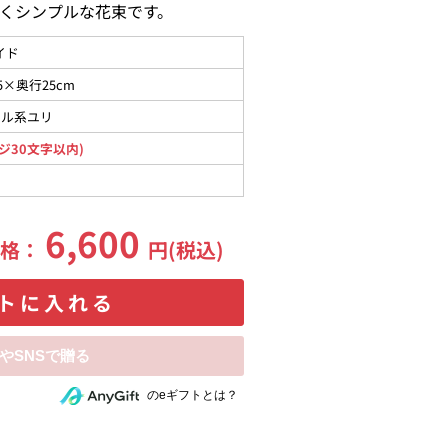
くシンプルな花束です。
イド
5×奥行25cm
タル系ユリ
ジ30文字以内)
6,600
価格：
円(税込)
トに入れる
相手にeギフトで贈る
のeギフトとは？