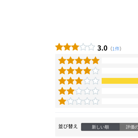
3.0
（
1件
）
並び替え
新しい順
評価