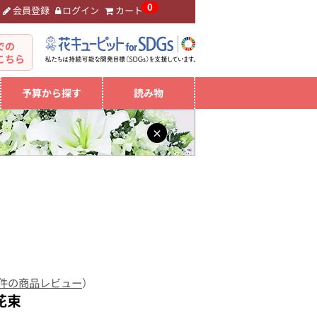
0
会員登録
ログイン
カート
。
での
こちら
予算から探す
読み物
×
 件の商品レビュー
）
花束