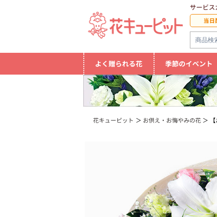
サービス
当日
よく贈られる花
季節のイベント
花キューピット
お供え・お悔やみの花
【