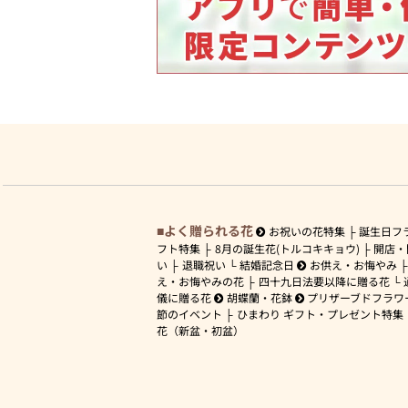
よく贈られる花
お祝いの花特集
誕生日フ
フト特集
8月の誕生花(トルコキキョウ)
開店・
い
退職祝い
結婚記念日
お供え・お悔やみ
え・お悔やみの花
四十九日法要以降に贈る花
儀に贈る花
胡蝶蘭・花鉢
プリザーブドフラワ
節のイベント
ひまわり ギフト・プレゼント特集
花（新盆・初盆）