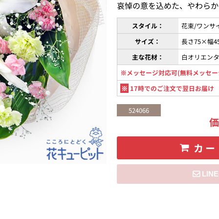
哀悼の意を込めた、やわらか
スタイル：
花束/ワンサ
サイズ：
長さ75×幅4
主な花材：
白オリエン
※メッセージ対応可(無料メッセー
※
17時でのご注文で翌日お届け
524066
カー
住所を知らない