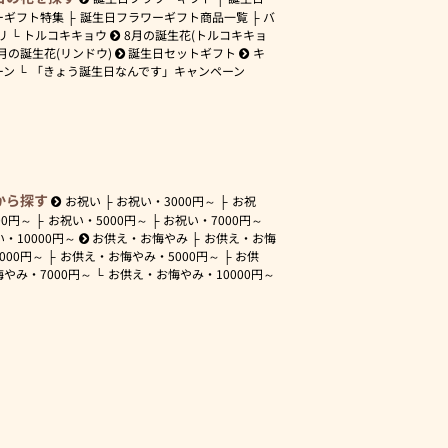
ーギフト特集
誕生日フラワーギフト商品一覧
バ
リ
トルコキキョウ
8月の誕生花(トルコキキョ
月の誕生花(リンドウ)
誕生日セットギフト
キ
ーン
「きょう誕生日なんです」キャンペーン
から探す
お祝い
お祝い・
3000円～
お祝
00円～
お祝い・
5000円～
お祝い・
7000円～
い・
10000円～
お供え・お悔やみ
お供え・お悔
3000円～
お供え・お悔やみ・
5000円～
お供
悔やみ・
7000円～
お供え・お悔やみ・
10000円～