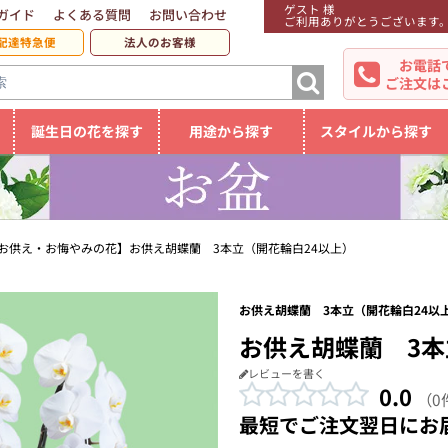
ゲスト 様
ガイド
よくある質問
お問い合わせ
ご利用ありがとうございます
配達特急便
法人のお客様
お電話
ご注文は
誕生日の花を探す
用途から探す
スタイルから探す
お供え・お悔やみの花】お供え胡蝶蘭 3本立（開花輪白24以上）
お供え胡蝶蘭 3本立（開花輪白24以上
お供え胡蝶蘭 3本
レビューを書く
0.0
（0
最短でご注文翌日にお