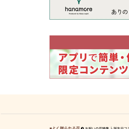
よく贈られる花
お祝いの花特集
誕生日フ