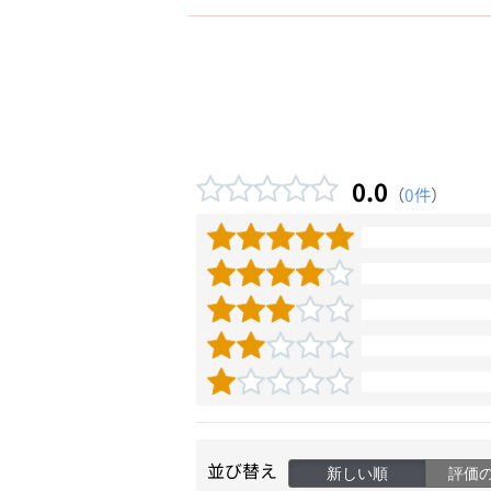
0.0
（
0件
）
並び替え
新しい順
評価