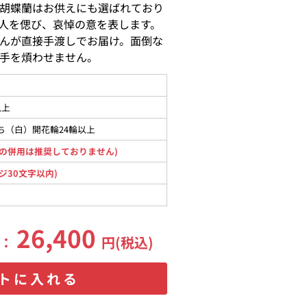
胡蝶蘭はお供えにも選ばれており
人を偲び、哀悼の意を表します。
んが直接手渡しでお届け。面倒な
手を煩わせません。
以上
ち（白）開花輪24輪以上
の併用は推奨しておりません)
ジ30文字以内)
26,400
格：
円(税込)
トに入れる