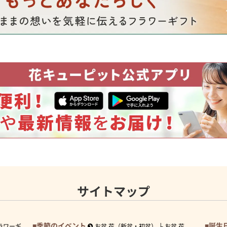
サイトマップ
季節のイベント
誕生
ラワーギ
お盆 花（新盆・初盆）
お盆 花