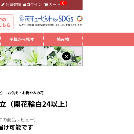
0
会員登録
ログイン
カート
。
での
こちら
予算から探す
読み物
×
） - お供え・お悔やみの花
立（開花輪白24以上）
件の商品レビュー）
届け可能です