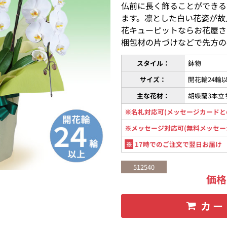
仏前に長く飾ることができる
ます。凛とした白い花姿が故
花キューピットならお花屋さ
梱包材の片づけなどで先方の
スタイル：
鉢物
サイズ：
開花輪24輪
主な花材：
胡蝶蘭3本立
※名札対応可(メッセージカードと
※メッセージ対応可(無料メッセー
※
17時でのご注文で翌日お届け
512540
価
カー