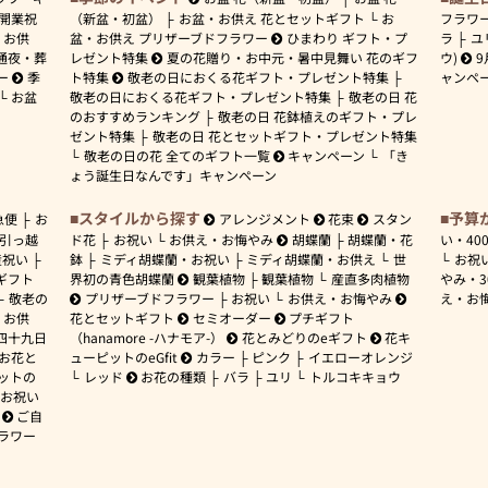
開業祝
（新盆・初盆）
お盆・お供え 花とセットギフト
お
フラワ
お供
盆・お供え プリザーブドフラワー
ひまわり ギフト・プ
ラ
ユ
通夜・葬
レゼント特集
夏の花贈り・お中元・暑中見舞い 花のギフ
ウ)
9
ー
季
ト特集
敬老の日におくる花ギフト・プレゼント特集
ャンペ
お盆
敬老の日におくる花ギフト・プレゼント特集
敬老の日 花
のおすすめランキング
敬老の日 花鉢植えのギフト・プレ
ゼント特集
敬老の日 花とセットギフト・プレゼント特集
敬老の日の花 全てのギフト一覧
キャンペーン
「き
ょう誕生日なんです」キャンペーン
スタイルから探す
予算
急便
お
アレンジメント
花束
スタン
引っ越
ド花
お祝い
お供え・お悔やみ
胡蝶蘭
胡蝶蘭・花
い・
40
産祝い
鉢
ミディ胡蝶蘭・お祝い
ミディ胡蝶蘭・お供え
世
お祝
ギフト
界初の青色胡蝶蘭
観葉植物
観葉植物
産直多肉植物
やみ・
敬老の
プリザーブドフラワー
お祝い
お供え・お悔やみ
え・お
お供
花とセットギフト
セミオーダー
プチギフト
四十九日
（hanamore -ハナモア-）
花とみどりのeギフト
花キ
 お花と
ューピットのeGfit
カラー
ピンク
イエローオレンジ
ットの
レッド
お花の種類
バラ
ユリ
トルコキキョウ
お祝い
ご自
ラワー