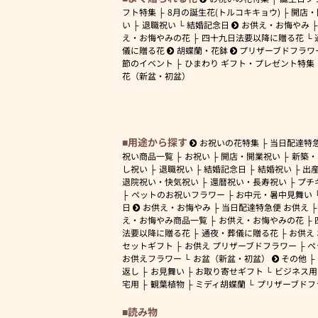
フト特集
8月の誕生花(トルコキキョウ)
開店・
い
退職祝い
結婚記念日
お供え・お悔やみ
え・お悔やみの花
四十九日法要以降に贈る花
儀に贈る花
胡蝶蘭・花鉢
プリザーブドフラワ
節のイベント
ひまわり ギフト・プレゼント特集
花（新盆・初盆）
用途から探す
お祝いの花特集
当日配達特
祝い商品一覧
お祝い
開店・開業祝い
新築・
し祝い
退職祝い
結婚記念日
結婚祝い
出
退院祝い・快気祝い
還暦祝い・長寿祝い
プチ
ペットのお祝いフラワー
お中元・暑中見舞い
日
お供え・お悔やみ
当日配達特急便 お供え
え・お悔やみ商品一覧
お供え・お悔やみの花
法要以降に贈る花
通夜・葬儀に贈る花
お供え
セットギフト
お供え プリザーブドフラワー
ペ
お供えフラワー
お盆（新盆・初盆）
その他
返し
お見舞い
お取り寄せギフト
ビジネス用
宅用
観葉植物
ミディ胡蝶蘭
プリザーブドフ
読み物