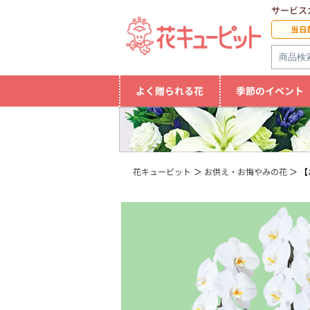
サービス
当日
よく贈られる花
季節のイベント
花キューピット
お供え・お悔やみの花
【