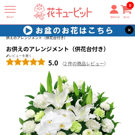
0
メニュー
マイページ
カート
×
花キューピット
お供え・お悔やみの花
【お供え・お悔やみの花】お
供えのアレンジメント（供花台付き）
お供えのアレンジメント（供花台付き）
レビューを書く
5.0
（
2 件の商品レビュー
）