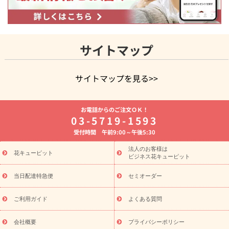
サイトマップ
サイトマップを見る>>
よく贈られる花
お祝いの花特集
誕生日フラワーギフト特集
お電話からのご注文ＯＫ！
8月の誕生花(トルコキキョウ)
開店・開業祝い
退職祝い
結
03-5719-1593
婚記念日
お供え・お悔やみ
お供え・お悔やみの花
四十九日
受付時間 午前9:00～午後5:30
法要以降に贈る花
通夜・葬儀に贈る花
胡蝶蘭・花鉢
プリザ
ーブドフラワー
季節のイベント
ひまわり ギフト・プレゼント
法人のお客様は
季節のイベント
花キューピット
特集
お盆 花（新盆・初盆）
お盆 花（新
ビジネス花キューピット
盆・初盆）
お盆 花（新盆・初盆）
お盆・お供え 花とセットギ
フト
お盆・お供え プリザーブドフラワー
ひまわり ギフト・プ
当日配達特急便
セミオーダー
レゼント特集
夏の花贈り・お中元・暑中見舞い 花のギフト特集
敬老の日におくる花ギフト・プレゼント特集
敬老の日におくる
ご利用ガイド
よくある質問
花ギフト・プレゼント特集
敬老の日 花のおすすめランキング
敬
老の日 花鉢植えのギフト・プレゼント特集
敬老の日 花とセットギ
会社概要
プライバシーポリシー