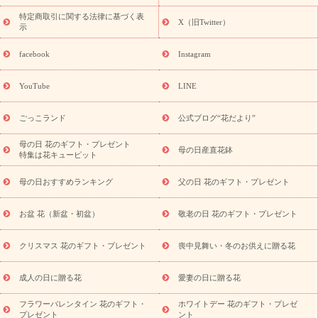
フト・プレゼント特集
敬老の日の花 全てのギフト一覧
キャン
ペーン
映画『ウォーターガーディアンズ』コラボキャンペーン
特定商取引に関する法律に基づく表
X（旧Twitter）
示
誕生日の花を探す
「きょう誕生日なんです」キャンペーン
誕生日フラワーギフト
誕生日フラワーギフト特集
誕生日フラワ
facebook
Instagram
ーギフト商品一覧
バラ
ユリ
トルコキキョウ
8月の誕生花
(トルコキキョウ)
9月の誕生花(リンドウ)
誕生日セットギフト
YouTube
LINE
用途か
キャンペーン
「きょう誕生日なんです」キャンペーン
ら探す
お祝いの花特集
当日配達特急便
お祝い商品一覧
お
ごっこランド
公式ブログ“花だより”
祝い
開店・開業祝い
新築・引っ越し祝い
退職祝い
結婚記
念日
結婚祝い
出産祝い
退院祝い・快気祝い
還暦祝い・長
母の日 花のギフト・プレゼント
母の日産直花鉢
特集は花キューピット
寿祝い
プチギフト
ペットのお祝いフラワー
お中元・暑中見
舞い
敬老の日
お供え・お悔やみ
当日配達特急便 お供え
お
母の日おすすめランキング
父の日 花のギフト・プレゼント
供え・お悔やみ商品一覧
お供え・お悔やみの花
四十九日法要以
降に贈る花
通夜・葬儀に贈る花
お供え お花とセットギフト
お盆 花（新盆・初盆）
敬老の日 花のギフト・プレゼント
お供え プリザーブドフラワー
ペットのお供えフラワー
お盆（新
盆・初盆）
その他
お祝い返し
お見舞い
お取り寄せギフト
ビジネス用
ご自宅用
観葉植物
ミディ胡蝶蘭
プリザーブ
クリスマス 花のギフト・プレゼント
喪中見舞い・冬のお供えに贈る花
スタイルから探す
ドフラワー
アレンジメント
花束
スタ
ンド花
お祝い
お供え・お悔やみ
胡蝶蘭
胡蝶蘭・花鉢
ミ
成人の日に贈る花
愛妻の日に贈る花
ディ胡蝶蘭・お祝い
ミディ胡蝶蘭・お供え
世界初の青色胡蝶蘭
フラワーバレンタイン 花のギフト・
ホワイトデー 花のギフト・プレゼ
観葉植物
観葉植物
産直多肉植物
プリザーブドフラワー
プレゼント
ント