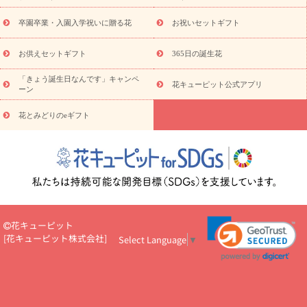
お祝い
お供え・お悔やみ
花とセットギフト
セミオーダー
プチギフト（hanamore -ハナモア-）
花とみどりのeギフト
花
卒園卒業・入園入学祝いに贈る花
お祝いセットギフト
キューピットのeGfit
カラー
ピンク
イエローオレンジ
レッ
予算から探す
ド
お花の種類
バラ
ユリ
トルコキキョウ
お供えセットギフト
365日の誕生花
お祝い
お祝い・
3000円～
お祝い・
4000円～
お祝い・
5000円～
お祝い・
7000円～
お祝い・
10000円～
お供え・お
「きょう誕生日なんです」キャンペ
花キューピット公式アプリ
ーン
悔やみ
お供え・お悔やみ・
3000円～
お供え・お悔やみ・
5000
円～
お供え・お悔やみ・
7000円～
お供え・お悔やみ・
10000
花とみどりのeギフト
読み物
円～
注目されている記事
365日の誕生花カレンダー
開店・開業祝
いのマナー
定年退職祝いのマナー
お祝いを贈るときのマナー・
ルール
花キューピットのお祝いコラム一覧
誕生日のお花を「色
彩心理学」で選ぶ方法
結婚祝いの予算相場
出産祝いお役立ち情
報
転職祝いのマナー基礎知識
ペットのお祝いワンポイントアド
バイス
スタンド花（フラスタ）のマナー
お見舞いのマナーとル
花キューピット
ール
新築引っ越し祝いコラム
お祝い花のマナー総まとめ
職
[
花キューピット株式会社
]
Select Language
▼
場上司や先輩へ贈るお祝い花の正解は？
開店祝いの花 選び方ガイ
ド（早見表あり）
お供えを贈るときのマナー・ルール
花キューピットのお供え・
お悔やみ・仏花コラム一覧
花キューピットの仏花のルール・マナ
ーQ&A
ペットの供花の基礎知識とペットロスを癒す向き合い方