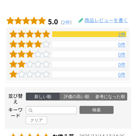
5.0
商品レビューを書く
（
2件
）
2件
0件
0件
0件
0件
並び替
新しい順
評価の高い順
参考になった順
え
キーワ
検索
ード
クリア
2025/12/14 17:24:36