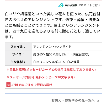
住所を知らない相手にeギフトで贈る
のeギフトとは？
白ユリや胡蝶蘭といった美しい花々を使った、供花台付
きのお供えのアレンジメントです。通夜・葬儀・法要な
どにも贈ることができます。白上がりのアレンジメント
は、四十九日を迎えるよりも前に贈る花として適してい
ます。
スタイル：
アレンジメント/ワンサイド
サイズ：
高さ65×幅55×奥行35cm（供花台含む）
主な花材：
白オリエンタル系ユリ、白胡蝶蘭
※名札対応可(メッセージカードとの併用は推奨しておりません)
※メッセージ対応可(無料メッセージ30文字以内)
※
17時でのご注文で翌日お届け
お供え・お悔やみの花一覧へ