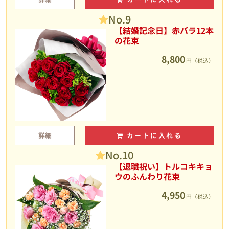
No.9
【結婚記念日】赤バラ12本
の花束
8,800
円（税込）
詳細
カートに入れる
No.10
【退職祝い】トルコキキョ
ウのふんわり花束
4,950
円（税込）