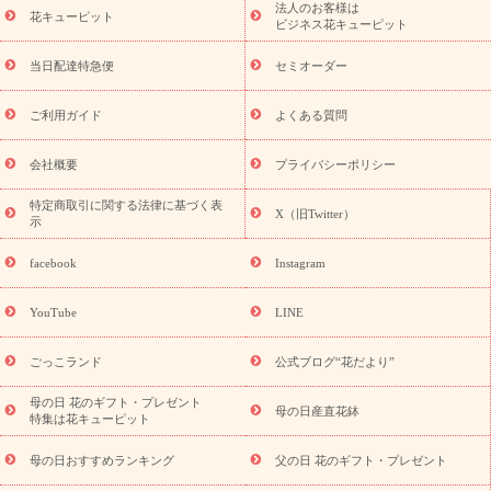
法人のお客様は
季節のイベント
花キューピット
特集
お盆 花（新盆・初盆）
お盆 花（新
ビジネス花キューピット
盆・初盆）
お盆 花（新盆・初盆）
お盆・お供え 花とセットギ
フト
お盆・お供え プリザーブドフラワー
ひまわり ギフト・プ
当日配達特急便
セミオーダー
レゼント特集
夏の花贈り・お中元・暑中見舞い 花のギフト特集
敬老の日におくる花ギフト・プレゼント特集
敬老の日におくる
ご利用ガイド
よくある質問
花ギフト・プレゼント特集
敬老の日 花のおすすめランキング
敬
老の日 花鉢植えのギフト・プレゼント特集
敬老の日 花とセットギ
会社概要
プライバシーポリシー
フト・プレゼント特集
敬老の日の花 全てのギフト一覧
キャン
ペーン
映画『ウォーターガーディアンズ』コラボキャンペーン
特定商取引に関する法律に基づく表
X（旧Twitter）
示
誕生日の花を探す
「きょう誕生日なんです」キャンペーン
誕生日フラワーギフト
誕生日フラワーギフト特集
誕生日フラワ
facebook
Instagram
ーギフト商品一覧
バラ
ユリ
トルコキキョウ
8月の誕生花
(トルコキキョウ)
9月の誕生花(リンドウ)
誕生日セットギフト
YouTube
LINE
用途か
キャンペーン
「きょう誕生日なんです」キャンペーン
ら探す
お祝いの花特集
当日配達特急便
お祝い商品一覧
お
ごっこランド
公式ブログ“花だより”
祝い
開店・開業祝い
新築・引っ越し祝い
退職祝い
結婚記
念日
結婚祝い
出産祝い
退院祝い・快気祝い
還暦祝い・長
母の日 花のギフト・プレゼント
母の日産直花鉢
特集は花キューピット
寿祝い
プチギフト
ペットのお祝いフラワー
お中元・暑中見
舞い
敬老の日
お供え・お悔やみ
当日配達特急便 お供え
お
母の日おすすめランキング
父の日 花のギフト・プレゼント
供え・お悔やみ商品一覧
お供え・お悔やみの花
四十九日法要以