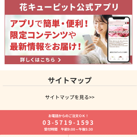
サイトマップ
サイトマップを見る>>
よく贈られる花
お祝いの花特集
誕生日フラワーギフト特集
お電話からのご注文ＯＫ！
8月の誕生花(トルコキキョウ)
開店・開業祝い
退職祝い
結
03-5719-1593
婚記念日
お供え・お悔やみ
お供え・お悔やみの花
四十九日
受付時間 午前9:00～午後5:30
法要以降に贈る花
通夜・葬儀に贈る花
胡蝶蘭・花鉢
プリザ
ーブドフラワー
季節のイベント
ひまわり ギフト・プレゼント