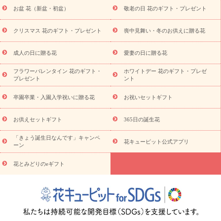
降に贈る花
通夜・葬儀に贈る花
お供え お花とセットギフト
お盆 花（新盆・初盆）
敬老の日 花のギフト・プレゼント
お供え プリザーブドフラワー
ペットのお供えフラワー
お盆（新
盆・初盆）
その他
お祝い返し
お見舞い
お取り寄せギフト
ビジネス用
ご自宅用
観葉植物
ミディ胡蝶蘭
プリザーブ
クリスマス 花のギフト・プレゼント
喪中見舞い・冬のお供えに贈る花
スタイルから探す
ドフラワー
アレンジメント
花束
スタ
ンド花
お祝い
お供え・お悔やみ
胡蝶蘭
胡蝶蘭・花鉢
ミ
成人の日に贈る花
愛妻の日に贈る花
ディ胡蝶蘭・お祝い
ミディ胡蝶蘭・お供え
世界初の青色胡蝶蘭
フラワーバレンタイン 花のギフト・
ホワイトデー 花のギフト・プレゼ
観葉植物
観葉植物
産直多肉植物
プリザーブドフラワー
プレゼント
ント
お祝い
お供え・お悔やみ
花とセットギフト
セミオーダー
プチギフト（hanamore -ハナモア-）
花とみどりのeギフト
花
卒園卒業・入園入学祝いに贈る花
お祝いセットギフト
キューピットのeGfit
カラー
ピンク
イエローオレンジ
レッ
予算から探す
ド
お花の種類
バラ
ユリ
トルコキキョウ
お供えセットギフト
365日の誕生花
お祝い
お祝い・
3000円～
お祝い・
4000円～
お祝い・
5000円～
お祝い・
7000円～
お祝い・
10000円～
お供え・お
「きょう誕生日なんです」キャンペ
花キューピット公式アプリ
ーン
悔やみ
お供え・お悔やみ・
3000円～
お供え・お悔やみ・
5000
円～
お供え・お悔やみ・
7000円～
お供え・お悔やみ・
10000
花とみどりのeギフト
読み物
円～
注目されている記事
365日の誕生花カレンダー
開店・開業祝
いのマナー
定年退職祝いのマナー
お祝いを贈るときのマナー・
ルール
花キューピットのお祝いコラム一覧
誕生日のお花を「色
彩心理学」で選ぶ方法
結婚祝いの予算相場
出産祝いお役立ち情