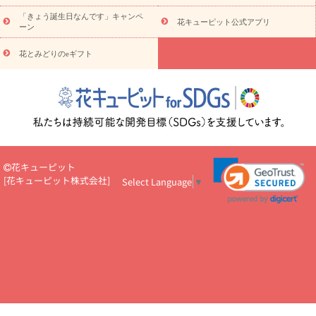
お祝い
お祝い・
3000円～
お祝い・
4000円～
お祝い・
5000円～
お祝い・
7000円～
お祝い・
10000円～
お供え・お
「きょう誕生日なんです」キャンペ
花キューピット公式アプリ
ーン
悔やみ
お供え・お悔やみ・
3000円～
お供え・お悔やみ・
5000
円～
お供え・お悔やみ・
7000円～
お供え・お悔やみ・
10000
花とみどりのeギフト
読み物
円～
注目されている記事
365日の誕生花カレンダー
開店・開業祝
いのマナー
定年退職祝いのマナー
お祝いを贈るときのマナー・
ルール
花キューピットのお祝いコラム一覧
誕生日のお花を「色
彩心理学」で選ぶ方法
結婚祝いの予算相場
出産祝いお役立ち情
報
転職祝いのマナー基礎知識
ペットのお祝いワンポイントアド
バイス
スタンド花（フラスタ）のマナー
お見舞いのマナーとル
花キューピット
ール
新築引っ越し祝いコラム
お祝い花のマナー総まとめ
職
[
花キューピット株式会社
]
Select Language
▼
場上司や先輩へ贈るお祝い花の正解は？
開店祝いの花 選び方ガイ
ド（早見表あり）
お供えを贈るときのマナー・ルール
花キューピットのお供え・
お悔やみ・仏花コラム一覧
花キューピットの仏花のルール・マナ
ーQ&A
ペットの供花の基礎知識とペットロスを癒す向き合い方
一周忌のマナー
四十九日の基礎知識
お盆のルール・マナー
お彼岸のルール・マナー
キリスト教のお葬式の流れ【マナー基礎
知識】
お供え花のマナー総まとめ
仏花の選び方ガイド（早見表
あり)
花キューピット×専門家
CO2排出量削減 / SDGsを考える