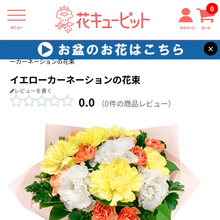
0
メニュー
マイページ
カート
×
花キューピット
退院祝い・快気祝い
【退院祝い・快気祝い】イエロ
ーカーネーションの花束
イエローカーネーションの花束
レビューを書く
0.0
（0件の商品レビュー）