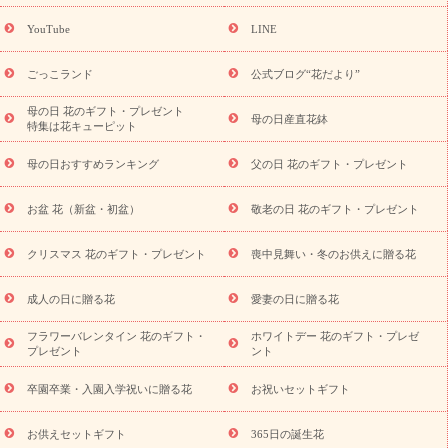
(トルコキキョウ)
9月の誕生花(リンドウ)
誕生日セットギフト
YouTube
LINE
用途か
キャンペーン
「きょう誕生日なんです」キャンペーン
ら探す
お祝いの花特集
当日配達特急便
お祝い商品一覧
お
ごっこランド
公式ブログ“花だより”
祝い
開店・開業祝い
新築・引っ越し祝い
退職祝い
結婚記
念日
結婚祝い
出産祝い
退院祝い・快気祝い
還暦祝い・長
母の日 花のギフト・プレゼント
母の日産直花鉢
特集は花キューピット
寿祝い
プチギフト
ペットのお祝いフラワー
お中元・暑中見
舞い
敬老の日
お供え・お悔やみ
当日配達特急便 お供え
お
母の日おすすめランキング
父の日 花のギフト・プレゼント
供え・お悔やみ商品一覧
お供え・お悔やみの花
四十九日法要以
降に贈る花
通夜・葬儀に贈る花
お供え お花とセットギフト
お盆 花（新盆・初盆）
敬老の日 花のギフト・プレゼント
お供え プリザーブドフラワー
ペットのお供えフラワー
お盆（新
盆・初盆）
その他
お祝い返し
お見舞い
お取り寄せギフト
ビジネス用
ご自宅用
観葉植物
ミディ胡蝶蘭
プリザーブ
クリスマス 花のギフト・プレゼント
喪中見舞い・冬のお供えに贈る花
スタイルから探す
ドフラワー
アレンジメント
花束
スタ
ンド花
お祝い
お供え・お悔やみ
胡蝶蘭
胡蝶蘭・花鉢
ミ
成人の日に贈る花
愛妻の日に贈る花
ディ胡蝶蘭・お祝い
ミディ胡蝶蘭・お供え
世界初の青色胡蝶蘭
フラワーバレンタイン 花のギフト・
ホワイトデー 花のギフト・プレゼ
観葉植物
観葉植物
産直多肉植物
プリザーブドフラワー
プレゼント
ント
お祝い
お供え・お悔やみ
花とセットギフト
セミオーダー
プチギフト（hanamore -ハナモア-）
花とみどりのeギフト
花
卒園卒業・入園入学祝いに贈る花
お祝いセットギフト
キューピットのeGfit
カラー
ピンク
イエローオレンジ
レッ
予算から探す
ド
お花の種類
バラ
ユリ
トルコキキョウ
お供えセットギフト
365日の誕生花