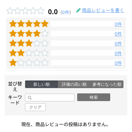
0.0
商品レビューを書く
（
0件
）
0件
0件
0件
0件
0件
並び替
新しい順
評価の高い順
参考になった順
え
キーワ
検索
ード
クリア
現在、商品レビューの投稿はありません。