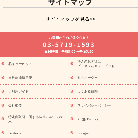
サイトマップ
サイトマップを見る>>
よく贈られる花
お祝いの花特集
誕生日フラワーギフト特集
お電話からのご注文ＯＫ！
8月の誕生花(トルコキキョウ)
開店・開業祝い
退職祝い
結
03-5719-1593
婚記念日
お供え・お悔やみ
お供え・お悔やみの花
四十九日
受付時間 午前9:00～午後5:30
法要以降に贈る花
通夜・葬儀に贈る花
胡蝶蘭・花鉢
プリザ
ーブドフラワー
季節のイベント
ひまわり ギフト・プレゼント
法人のお客様は
季節のイベント
花キューピット
特集
お盆 花（新盆・初盆）
お盆 花（新
ビジネス花キューピット
盆・初盆）
お盆 花（新盆・初盆）
お盆・お供え 花とセットギ
フト
お盆・お供え プリザーブドフラワー
ひまわり ギフト・プ
当日配達特急便
セミオーダー
レゼント特集
夏の花贈り・お中元・暑中見舞い 花のギフト特集
敬老の日におくる花ギフト・プレゼント特集
敬老の日におくる
ご利用ガイド
よくある質問
花ギフト・プレゼント特集
敬老の日 花のおすすめランキング
敬
老の日 花鉢植えのギフト・プレゼント特集
敬老の日 花とセットギ
会社概要
プライバシーポリシー
フト・プレゼント特集
敬老の日の花 全てのギフト一覧
キャン
ペーン
映画『ウォーターガーディアンズ』コラボキャンペーン
特定商取引に関する法律に基づく表
X（旧Twitter）
示
誕生日の花を探す
「きょう誕生日なんです」キャンペーン
誕生日フラワーギフト
誕生日フラワーギフト特集
誕生日フラワ
facebook
Instagram
ーギフト商品一覧
バラ
ユリ
トルコキキョウ
8月の誕生花