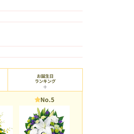
お誕生日
ランキング
No.5