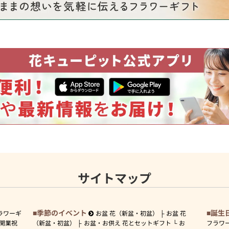
サイトマップ
季節のイベント
誕生
ラワーギ
お盆 花（新盆・初盆）
お盆 花
開業祝
（新盆・初盆）
お盆・お供え 花とセットギフト
お
フラワ