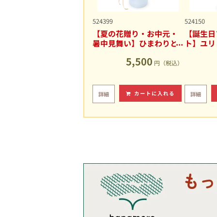
524399
524150
【夏の花贈り・お中元・
【誕生日
暑中見舞い】ひまわりと
ト】ユリ
ユリの爽やかなアレンジ
キュート
5,500
メント
円（税込）
カートに入れる
詳細
詳細