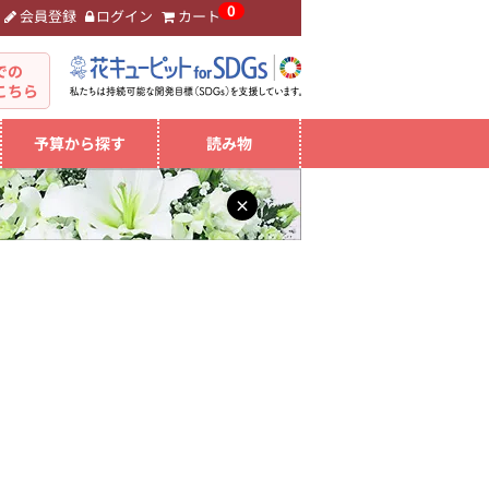
0
会員登録
ログイン
カート
。
での
こちら
予算から探す
読み物
×