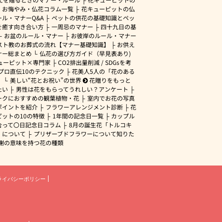
・お悔やみ・仏花コラム一覧
花キューピットの仏
ル・マナーQ&A
ペットの供花の基礎知識とペッ
を癒す向き合い方
一周忌のマナー
四十九日の基
お盆のルール・マナー
お彼岸のルール・マナー
スト教のお葬式の流れ【マナー基礎知識】
お供え
ナー総まとめ
仏花の選び方ガイド（早見表あり)
ューピット×専門家
CO2排出量削減 / SDGsを考
プロ直伝10のテクニック
花美人5人の「花のある
」
美しい“花とお祝い”の世界
花贈りをもっと
たい
男性は花をもらってうれしい？アンケート
ークにおすすめの観葉植物・花
室内でお花の写真
ポイントを紹介
フラワーアレンジメント診断
花
ピットの10の特徴
1年間の記念日一覧
カップル
合って〇日記念日コラム
8月の誕生花「トルコキ
」について
プリザーブドフラワーについて知りた
謝の意味を持つ花の種類
ライバシーポリシー