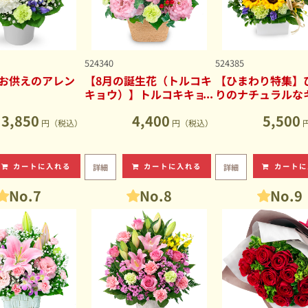
524340
524385
お供えのアレン
【8月の誕生花（トルコキ
【ひまわり特集】
キョウ）】トルコキキョ
りのナチュラルな
ウのナチュラルなアレン
ブアレンジメント
3,850
4,400
5,500
ジメント
円（税込）
円（税込）
カートに入れる
カートに入れる
カートに
詳細
詳細
No.7
No.8
No.9