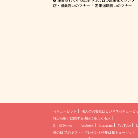
店・開業祝いのマナー
定年退職祝いのマナー
花キューピット
法人のお客様は
ビジネス花キューピ
特定商取引に関する法律に基づく表示
X（旧Twitter）
facebook
Instagram
YouTube
L
母の日 花のギフト・プレゼント
特集は花キューピット