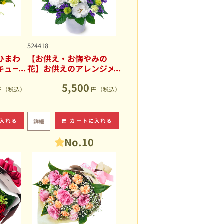
524418
ひまわ
【お供え・お悔やみの
キュー
花】お供えのアレンジメ
ント
5,500
円（税込）
円（税込）
入れる
カートに入れる
詳細
No.10