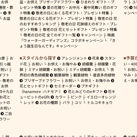
お供
盆・お供え プリザーブドフラワー
ひまわり ギフト・プ
ラ
ユ
通夜・葬
レゼント特集
夏の花贈り・お中元・暑中見舞い 花のギフ
ウ)
9
ー
季
ト特集
敬老の日におくる花ギフト・プレゼント特集
ャンペ
お盆
敬老の日におくる花ギフト・プレゼント特集
敬老の日 花
のおすすめランキング
敬老の日 花鉢植えのギフト・プレ
ゼント特集
敬老の日 花とセットギフト・プレゼント特集
敬老の日の花 全てのギフト一覧
キャンペーン
映画
『ウォーターガーディアンズ』コラボキャンペーン
「き
ょう誕生日なんです」キャンペーン
スタイルから探す
予算
急便
お
アレンジメント
花束
スタン
引っ越
ド花
お祝い
お供え・お悔やみ
胡蝶蘭
胡蝶蘭・花
い・
40
産祝い
鉢
ミディ胡蝶蘭・お祝い
ミディ胡蝶蘭・お供え
世
お祝
ギフト
界初の青色胡蝶蘭
観葉植物
観葉植物
産直多肉植物
やみ・
敬老の
プリザーブドフラワー
お祝い
お供え・お悔やみ
え・お
お供
花とセットギフト
セミオーダー
プチギフト
四十九日
（hanamore -ハナモア-）
花とみどりのeギフト
花キ
 お花と
ューピットのeGfit
カラー
ピンク
イエローオレンジ
ットの
レッド
お花の種類
バラ
ユリ
トルコキキョウ
お祝い
ご自
ラワー
ー
開
お祝いを贈るときのマナー・ルール
花キューピットの
お供