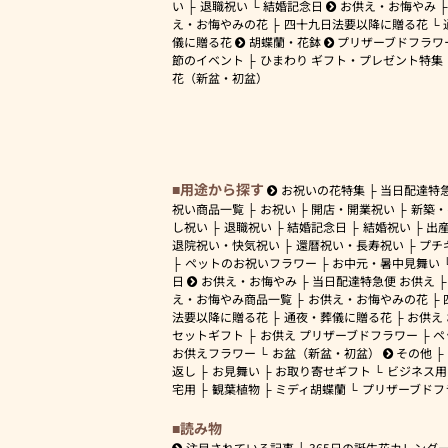
い
退職祝い
結婚記念日
お供え・お悔やみ
え・お悔やみの花
四十九日法要以降に贈る花
儀に贈る花
胡蝶蘭・花鉢
プリザーブドフラワ
節のイベント
ひまわり ギフト・プレゼント特集
花（新盆・初盆）
用途から探す
お祝いの花特集
当日配達特
祝い商品一覧
お祝い
開店・開業祝い
新築・
し祝い
退職祝い
結婚記念日
結婚祝い
出
退院祝い・快気祝い
還暦祝い・長寿祝い
プチ
ペットのお祝いフラワー
お中元・暑中見舞い
日
お供え・お悔やみ
当日配達特急便 お供え
え・お悔やみ商品一覧
お供え・お悔やみの花
法要以降に贈る花
通夜・葬儀に贈る花
お供え
セットギフト
お供え プリザーブドフラワー
ペ
お供えフラワー
お盆（新盆・初盆）
その他
返し
お見舞い
お取り寄せギフト
ビジネス用
宅用
観葉植物
ミディ胡蝶蘭
プリザーブドフ
読み物
注目されている記事
365日の誕生花カレンダ