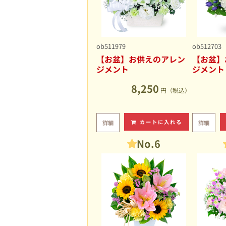
ob511979
ob512703
【お盆】お供えのアレン
【お盆】
ジメント
ジメント
8,250
円（税込）
カートに入れる
詳細
詳細
No.6