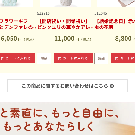
512715
512045
フラワーギフ
【開店祝い・開業祝い】
【結婚記念日】赤バ
とデンファレの
ピンクユリの華やかアレ
本の花束
アレンジメント
ンジメント
6,050
11,000
8,800
円（税込）
円（税込）
カートに入れる
カートに入れる
カートに
詳細
詳細
この商品に関するお問い合わせはこちら