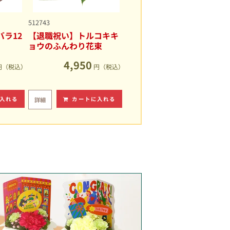
512743
ラ12
【退職祝い】トルコキキ
ョウのふんわり花束
4,950
円（税込）
円（税込）
入れる
カートに入れる
詳細