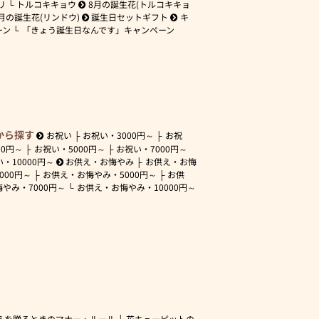
リ
トルコキキョウ
8月の誕生花(トルコキキョ
月の誕生花(リンドウ)
誕生日セットギフト
キ
ーン
「きょう誕生日なんです」キャンペーン
から探す
お祝い
お祝い・
3000円～
お祝
00円～
お祝い・
5000円～
お祝い・
7000円～
い・
10000円～
お供え・お悔やみ
お供え・お悔
3000円～
お供え・お悔やみ・
5000円～
お供
悔やみ・
7000円～
お供え・お悔やみ・
10000円～
えを贈るときのマナー・ルール
花キューピットの