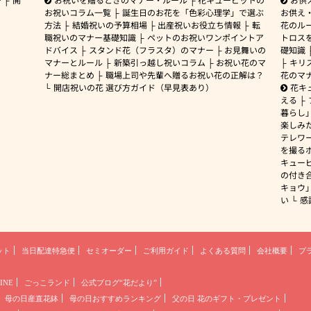
お祝いコラム一覧
誕生日のお花を「色彩心理学」で選ぶ
お供え
方法
結婚祝いの予算相場
出産祝いお役立ち情報
転
花のルー
職祝いのマナー基礎知識
ペットのお祝いワンポイントア
トロス
ドバイス
スタンド花（フラスタ）のマナー
お見舞いの
礎知識
マナーとルール
新築引っ越し祝いコラム
お祝い花のマ
キリ
ナー総まとめ
職場上司や先輩へ贈るお祝い花の正解は？
花のマ
開店祝いの花 選び方ガイド（早見表あり）
花キ
える
暮らし
楽しみ
テレワ
を撮る
キュー
の付き
キョウ
い
感
ット
当日配達特急便
セミオーダー
ご利用ガイド
よくある質問
会社概要
プ
INE
ごっこランド
公式ブログ“花だより”
母の日産直花鉢
母の日おすすめランキング
父の日 花のギフト・プレゼント