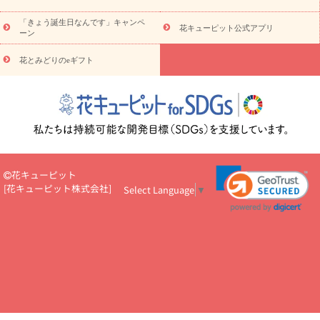
お祝い
お祝い・
3000円～
お祝い・
4000円～
お祝い・
5000円～
お祝い・
7000円～
お祝い・
10000円～
お供え・お
「きょう誕生日なんです」キャンペ
花キューピット公式アプリ
ーン
悔やみ
お供え・お悔やみ・
3000円～
お供え・お悔やみ・
5000
円～
お供え・お悔やみ・
7000円～
お供え・お悔やみ・
10000
花とみどりのeギフト
読み物
円～
注目されている記事
365日の誕生花カレンダー
開店・開業祝
いのマナー
定年退職祝いのマナー
お祝いを贈るときのマナー・
ルール
花キューピットのお祝いコラム一覧
誕生日のお花を「色
彩心理学」で選ぶ方法
結婚祝いの予算相場
出産祝いお役立ち情
報
転職祝いのマナー基礎知識
ペットのお祝いワンポイントアド
バイス
スタンド花（フラスタ）のマナー
お見舞いのマナーとル
花キューピット
ール
新築引っ越し祝いコラム
お祝い花のマナー総まとめ
職
[
花キューピット株式会社
]
Select Language
▼
場上司や先輩へ贈るお祝い花の正解は？
開店祝いの花 選び方ガイ
ド（早見表あり）
お供えを贈るときのマナー・ルール
花キューピットのお供え・
お悔やみ・仏花コラム一覧
花キューピットの仏花のルール・マナ
ーQ&A
ペットの供花の基礎知識とペットロスを癒す向き合い方
一周忌のマナー
四十九日の基礎知識
お盆のルール・マナー
お彼岸のルール・マナー
キリスト教のお葬式の流れ【マナー基礎
知識】
お供え花のマナー総まとめ
仏花の選び方ガイド（早見表
あり)
花キューピット×専門家
CO2排出量削減 / SDGsを考える