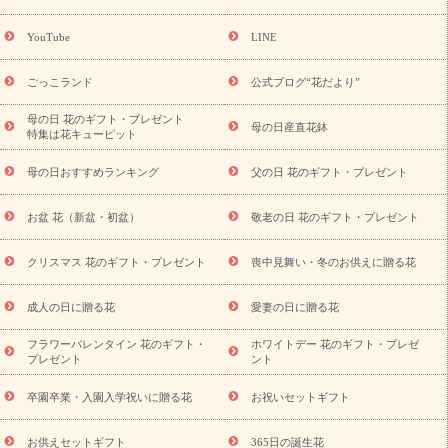
ーギフト商品一覧
バラ
ユリ
トルコキキョウ
8月の誕生花
(トルコキキョウ)
9月の誕生花(リンドウ)
誕生日セットギフト
YouTube
LINE
用途か
キャンペーン
「きょう誕生日なんです」キャンペーン
ら探す
お祝いの花特集
当日配達特急便
お祝い商品一覧
お
ごっこランド
公式ブログ“花だより”
祝い
開店・開業祝い
新築・引っ越し祝い
退職祝い
結婚記
念日
結婚祝い
出産祝い
退院祝い・快気祝い
還暦祝い・長
母の日 花のギフト・プレゼント
母の日産直花鉢
特集は花キューピット
寿祝い
プチギフト
ペットのお祝いフラワー
お中元・暑中見
舞い
敬老の日
お供え・お悔やみ
当日配達特急便 お供え
お
母の日おすすめランキング
父の日 花のギフト・プレゼント
供え・お悔やみ商品一覧
お供え・お悔やみの花
四十九日法要以
降に贈る花
通夜・葬儀に贈る花
お供え お花とセットギフト
お盆 花（新盆・初盆）
敬老の日 花のギフト・プレゼント
お供え プリザーブドフラワー
ペットのお供えフラワー
お盆（新
盆・初盆）
その他
お祝い返し
お見舞い
お取り寄せギフト
ビジネス用
ご自宅用
観葉植物
ミディ胡蝶蘭
プリザーブ
クリスマス 花のギフト・プレゼント
喪中見舞い・冬のお供えに贈る花
スタイルから探す
ドフラワー
アレンジメント
花束
スタ
ンド花
お祝い
お供え・お悔やみ
胡蝶蘭
胡蝶蘭・花鉢
ミ
成人の日に贈る花
愛妻の日に贈る花
ディ胡蝶蘭・お祝い
ミディ胡蝶蘭・お供え
世界初の青色胡蝶蘭
フラワーバレンタイン 花のギフト・
ホワイトデー 花のギフト・プレゼ
観葉植物
観葉植物
産直多肉植物
プリザーブドフラワー
プレゼント
ント
お祝い
お供え・お悔やみ
花とセットギフト
セミオーダー
プチギフト（hanamore -ハナモア-）
花とみどりのeギフト
花
卒園卒業・入園入学祝いに贈る花
お祝いセットギフト
キューピットのeGfit
カラー
ピンク
イエローオレンジ
レッ
予算から探す
ド
お花の種類
バラ
ユリ
トルコキキョウ
お供えセットギフト
365日の誕生花