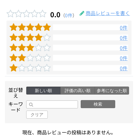
0.0
商品レビューを書く
（
0件
）
0件
0件
0件
0件
0件
並び替
新しい順
評価の高い順
参考になった順
え
キーワ
検索
ード
クリア
現在、商品レビューの投稿はありません。