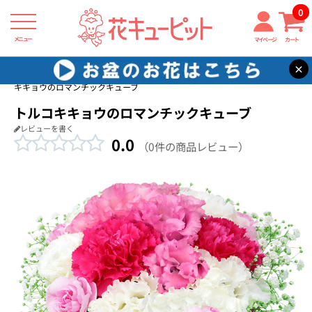
0
メニュー
マイページ
カート
×
花キューピット
退院祝い・快気祝い
【退院祝い・快気祝い】トルコ
キキョウのロマンチックキューブ
トルコキキョウのロマンチックキューブ
レビューを書く
0.0
（0件の商品レビュー）