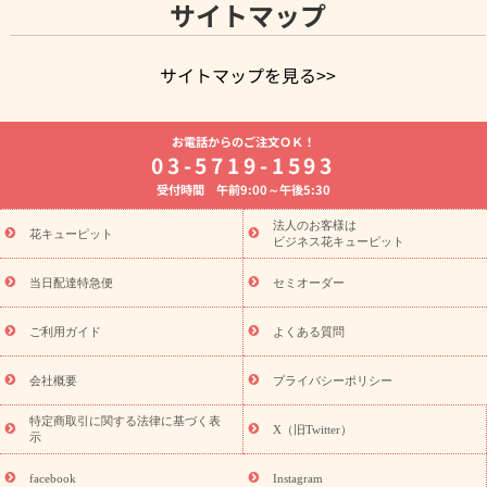
サイトマップ
サイトマップを見る>>
よく贈られる花
お祝いの花特集
誕生日フラワーギフト特集
お電話からのご注文ＯＫ！
8月の誕生花(トルコキキョウ)
開店・開業祝い
退職祝い
結
03-5719-1593
婚記念日
お供え・お悔やみ
お供え・お悔やみの花
四十九日
受付時間 午前9:00～午後5:30
法要以降に贈る花
通夜・葬儀に贈る花
胡蝶蘭・花鉢
プリザ
ーブドフラワー
季節のイベント
ひまわり ギフト・プレゼント
法人のお客様は
季節のイベント
花キューピット
特集
お盆 花（新盆・初盆）
お盆 花（新
ビジネス花キューピット
盆・初盆）
お盆 花（新盆・初盆）
お盆・お供え 花とセットギ
フト
お盆・お供え プリザーブドフラワー
ひまわり ギフト・プ
当日配達特急便
セミオーダー
レゼント特集
夏の花贈り・お中元・暑中見舞い 花のギフト特集
敬老の日におくる花ギフト・プレゼント特集
敬老の日におくる
ご利用ガイド
よくある質問
花ギフト・プレゼント特集
敬老の日 花のおすすめランキング
敬
老の日 花鉢植えのギフト・プレゼント特集
敬老の日 花とセットギ
会社概要
プライバシーポリシー
フト・プレゼント特集
敬老の日の花 全てのギフト一覧
キャン
ペーン
映画『ウォーターガーディアンズ』コラボキャンペーン
特定商取引に関する法律に基づく表
X（旧Twitter）
示
誕生日の花を探す
「きょう誕生日なんです」キャンペーン
誕生日フラワーギフト
誕生日フラワーギフト特集
誕生日フラワ
facebook
Instagram