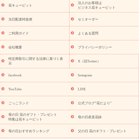
法人のお客様は
季節のイベント
花キューピット
特集
お盆 花（新盆・初盆）
お盆 花（新
ビジネス花キューピット
盆・初盆）
お盆 花（新盆・初盆）
お盆・お供え 花とセットギ
フト
お盆・お供え プリザーブドフラワー
ひまわり ギフト・プ
当日配達特急便
セミオーダー
レゼント特集
夏の花贈り・お中元・暑中見舞い 花のギフト特集
敬老の日におくる花ギフト・プレゼント特集
敬老の日におくる
ご利用ガイド
よくある質問
花ギフト・プレゼント特集
敬老の日 花のおすすめランキング
敬
老の日 花鉢植えのギフト・プレゼント特集
敬老の日 花とセットギ
会社概要
プライバシーポリシー
フト・プレゼント特集
敬老の日の花 全てのギフト一覧
キャン
ペーン
映画『ウォーターガーディアンズ』コラボキャンペーン
特定商取引に関する法律に基づく表
X（旧Twitter）
示
誕生日の花を探す
「きょう誕生日なんです」キャンペーン
誕生日フラワーギフト
誕生日フラワーギフト特集
誕生日フラワ
facebook
Instagram
ーギフト商品一覧
バラ
ユリ
トルコキキョウ
8月の誕生花
(トルコキキョウ)
9月の誕生花(リンドウ)
誕生日セットギフト
YouTube
LINE
用途か
キャンペーン
「きょう誕生日なんです」キャンペーン
ら探す
お祝いの花特集
当日配達特急便
お祝い商品一覧
お
ごっこランド
公式ブログ“花だより”
祝い
開店・開業祝い
新築・引っ越し祝い
退職祝い
結婚記
念日
結婚祝い
出産祝い
退院祝い・快気祝い
還暦祝い・長
母の日 花のギフト・プレゼント
母の日産直花鉢
特集は花キューピット
寿祝い
プチギフト
ペットのお祝いフラワー
お中元・暑中見
舞い
敬老の日
お供え・お悔やみ
当日配達特急便 お供え
お
母の日おすすめランキング
父の日 花のギフト・プレゼント
供え・お悔やみ商品一覧
お供え・お悔やみの花
四十九日法要以