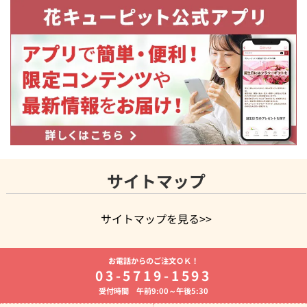
サイトマップ
サイトマップを見る>>
よく贈られる花
お祝いの花特集
誕生日フラワーギフト特集
お電話からのご注文ＯＫ！
8月の誕生花(トルコキキョウ)
開店・開業祝い
退職祝い
結
03-5719-1593
婚記念日
お供え・お悔やみ
お供え・お悔やみの花
四十九日
受付時間 午前9:00～午後5:30
法要以降に贈る花
通夜・葬儀に贈る花
胡蝶蘭・花鉢
プリザ
ーブドフラワー
季節のイベント
ひまわり ギフト・プレゼント