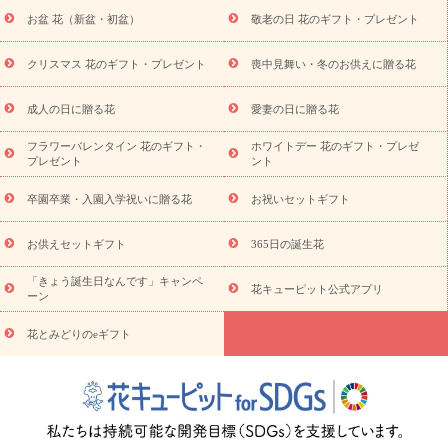
降に贈る花
通夜・葬儀に贈る花
お供え お花とセットギフト
お盆 花（新盆・初盆）
敬老の日 花のギフト・プレゼント
お供え プリザーブドフラワー
ペットのお供えフラワー
お盆（新
盆・初盆）
その他
お祝い返し
お見舞い
お取り寄せギフト
ビジネス用
ご自宅用
観葉植物
ミディ胡蝶蘭
プリザーブ
クリスマス 花のギフト・プレゼント
喪中見舞い・冬のお供えに贈る花
スタイルから探す
ドフラワー
アレンジメント
花束
スタ
ンド花
お祝い
お供え・お悔やみ
胡蝶蘭
胡蝶蘭・花鉢
ミ
成人の日に贈る花
愛妻の日に贈る花
ディ胡蝶蘭・お祝い
ミディ胡蝶蘭・お供え
世界初の青色胡蝶蘭
フラワーバレンタイン 花のギフト・
ホワイトデー 花のギフト・プレゼ
観葉植物
観葉植物
産直多肉植物
プリザーブドフラワー
プレゼント
ント
お祝い
お供え・お悔やみ
花とセットギフト
セミオーダー
プチギフト（hanamore -ハナモア-）
花とみどりのeギフト
花
卒園卒業・入園入学祝いに贈る花
お祝いセットギフト
キューピットのeGfit
カラー
ピンク
イエローオレンジ
レッ
予算から探す
ド
お花の種類
バラ
ユリ
トルコキキョウ
お供えセットギフト
365日の誕生花
お祝い
お祝い・
3000円～
お祝い・
4000円～
お祝い・
5000円～
お祝い・
7000円～
お祝い・
10000円～
お供え・お
「きょう誕生日なんです」キャンペ
花キューピット公式アプリ
ーン
悔やみ
お供え・お悔やみ・
3000円～
お供え・お悔やみ・
5000
円～
お供え・お悔やみ・
7000円～
お供え・お悔やみ・
10000
花とみどりのeギフト
読み物
円～
注目されている記事
365日の誕生花カレンダー
開店・開業祝
いのマナー
定年退職祝いのマナー
お祝いを贈るときのマナー・
ルール
花キューピットのお祝いコラム一覧
誕生日のお花を「色
彩心理学」で選ぶ方法
結婚祝いの予算相場
出産祝いお役立ち情