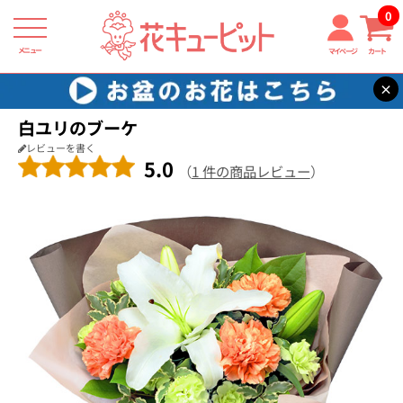
0
メニュー
マイページ
カート
×
花キューピット
退職祝い
【退職祝い】白ユリのブーケ
白ユリのブーケ
レビューを書く
5.0
（
1 件の商品レビュー
）