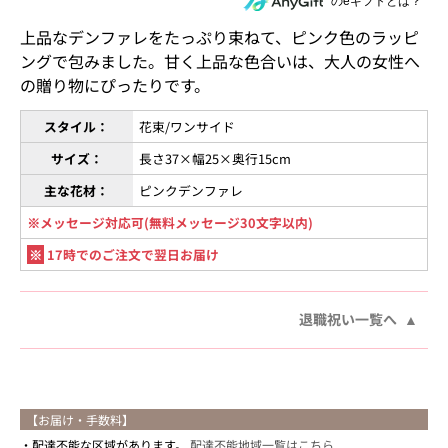
住所を知らない相手にeギフトで贈る
のeギフトとは？
上品なデンファレをたっぷり束ねて、ピンク色のラッピ
ングで包みました。甘く上品な色合いは、大人の女性へ
の贈り物にぴったりです。
スタイル：
花束/ワンサイド
サイズ：
長さ37×幅25×奥行15cm
主な花材：
ピンクデンファレ
※メッセージ対応可(無料メッセージ30文字以内)
※
17時でのご注文で翌日お届け
退職祝い一覧へ
【お届け・手数料】
配達不能な区域があります。
配達不能地域一覧はこちら