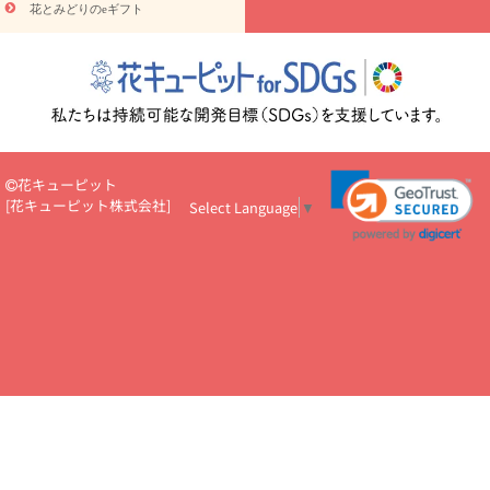
花とみどりのeギフト
読み物
円～
注目されている記事
365日の誕生花カレンダー
開店・開業祝
いのマナー
定年退職祝いのマナー
お祝いを贈るときのマナー・
ルール
花キューピットのお祝いコラム一覧
誕生日のお花を「色
彩心理学」で選ぶ方法
結婚祝いの予算相場
出産祝いお役立ち情
報
転職祝いのマナー基礎知識
ペットのお祝いワンポイントアド
バイス
スタンド花（フラスタ）のマナー
お見舞いのマナーとル
花キューピット
ール
新築引っ越し祝いコラム
お祝い花のマナー総まとめ
職
[
花キューピット株式会社
]
Select Language
▼
場上司や先輩へ贈るお祝い花の正解は？
開店祝いの花 選び方ガイ
ド（早見表あり）
お供えを贈るときのマナー・ルール
花キューピットのお供え・
お悔やみ・仏花コラム一覧
花キューピットの仏花のルール・マナ
ーQ&A
ペットの供花の基礎知識とペットロスを癒す向き合い方
一周忌のマナー
四十九日の基礎知識
お盆のルール・マナー
お彼岸のルール・マナー
キリスト教のお葬式の流れ【マナー基礎
知識】
お供え花のマナー総まとめ
仏花の選び方ガイド（早見表
あり)
花キューピット×専門家
CO2排出量削減 / SDGsを考える
プロ直伝10のテクニック
花美人5人の「花のある暮らし」
美
しい“花とお祝い”の世界
花贈りをもっと楽しみたい
男性は花を
もらってうれしい？アンケート
テレワークにおすすめの観葉植
物・花
室内でお花の写真を撮るポイントを紹介
フラワーアレン