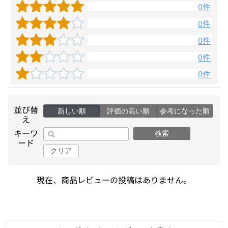
0件
0件
0件
0件
0件
並び替
新しい順
評価の高い順
参考になった順
え
キーワ
検索
ード
クリア
現在、商品レビューの投稿はありません。