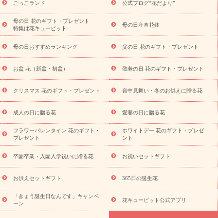
お祝いの花特集
当日配達特急便
お祝い商品一覧
お
ごっこランド
公式ブログ“花だより”
祝い
開店・開業祝い
新築・引っ越し祝い
退職祝い
結婚記
念日
結婚祝い
出産祝い
退院祝い・快気祝い
還暦祝い・長
母の日 花のギフト・プレゼント
母の日産直花鉢
特集は花キューピット
寿祝い
プチギフト
ペットのお祝いフラワー
お中元・暑中見
舞い
敬老の日
お供え・お悔やみ
当日配達特急便 お供え
お
母の日おすすめランキング
父の日 花のギフト・プレゼント
供え・お悔やみ商品一覧
お供え・お悔やみの花
四十九日法要以
降に贈る花
通夜・葬儀に贈る花
お供え お花とセットギフト
お盆 花（新盆・初盆）
敬老の日 花のギフト・プレゼント
お供え プリザーブドフラワー
ペットのお供えフラワー
お盆（新
盆・初盆）
その他
お祝い返し
お見舞い
お取り寄せギフト
ビジネス用
ご自宅用
観葉植物
ミディ胡蝶蘭
プリザーブ
クリスマス 花のギフト・プレゼント
喪中見舞い・冬のお供えに贈る花
スタイルから探す
ドフラワー
アレンジメント
花束
スタ
ンド花
お祝い
お供え・お悔やみ
胡蝶蘭
胡蝶蘭・花鉢
ミ
成人の日に贈る花
愛妻の日に贈る花
ディ胡蝶蘭・お祝い
ミディ胡蝶蘭・お供え
世界初の青色胡蝶蘭
フラワーバレンタイン 花のギフト・
ホワイトデー 花のギフト・プレゼ
観葉植物
観葉植物
産直多肉植物
プリザーブドフラワー
プレゼント
ント
お祝い
お供え・お悔やみ
花とセットギフト
セミオーダー
プチギフト（hanamore -ハナモア-）
花とみどりのeギフト
花
卒園卒業・入園入学祝いに贈る花
お祝いセットギフト
キューピットのeGfit
カラー
ピンク
イエローオレンジ
レッ
予算から探す
ド
お花の種類
バラ
ユリ
トルコキキョウ
お供えセットギフト
365日の誕生花
お祝い
お祝い・
3000円～
お祝い・
4000円～
お祝い・
5000円～
お祝い・
7000円～
お祝い・
10000円～
お供え・お
「きょう誕生日なんです」キャンペ
花キューピット公式アプリ
ーン
悔やみ
お供え・お悔やみ・
3000円～
お供え・お悔やみ・
5000
円～
お供え・お悔やみ・
7000円～
お供え・お悔やみ・
10000