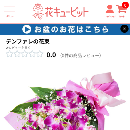
0
メニュー
マイページ
カート
×
花キューピット
退職祝い
【退職祝い】デンファレの花束
デンファレの花束
レビューを書く
0.0
（0件の商品レビュー）