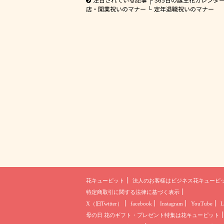
店・開業祝いのマナー
定年退職祝いのマナー
花キューピット
法人のお客様は
ビジネス花キューピ
特定商取引に関する法律に基づく表示
X（旧Twitter）
facebook
Instagram
YouTube
L
母の日 花のギフト・プレゼント
特集は花キューピット