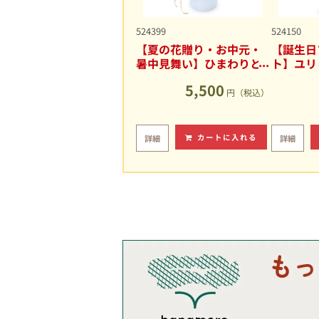
524399
524150
【夏の花贈り・お中元・
【誕生日
暑中見舞い】ひまわりと
ト】ユリ
ユリの爽やかなアレンジ
キュート
5,500
メント
円（税込）
カートに入れる
詳細
詳細