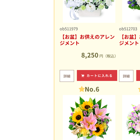
ob511979
ob512703
【お盆】お供えのアレン
【お盆】
ジメント
ジメント
8,250
円（税込）
カートに入れる
詳細
詳細
No.6