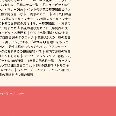
・お悔やみ・仏花コラム一覧
花キューピットの仏
ル・マナーQ&A
ペットの供花の基礎知識とペッ
を癒す向き合い方
一周忌のマナー
四十九日の基
お盆のルール・マナー
お彼岸のルール・マナー
スト教のお葬式の流れ【マナー基礎知識】
お供え
ナー総まとめ
仏花の選び方ガイド（早見表あり)
ューピット×専門家
CO2排出量削減 / SDGsを考
プロ直伝10のテクニック
花美人5人の「花のある
」
美しい“花とお祝い”の世界
花贈りをもっと
たい
男性は花をもらってうれしい？アンケート
ークにおすすめの観葉植物・花
室内でお花の写真
ポイントを紹介
フラワーアレンジメント診断
花
ピットの10の特徴
1年間の記念日一覧
カップル
合って〇日記念日コラム
8月の誕生花「トルコキ
」について
プリザーブドフラワーについて知りた
謝の意味を持つ花の種類
ライバシーポリシー