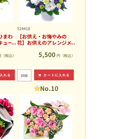
524418
ひまわ
【お供え・お悔やみの
キュー
花】お供えのアレンジメ
ント
5,500
円（税込）
円（税込）
入れる
カートに入れる
詳細
No.10