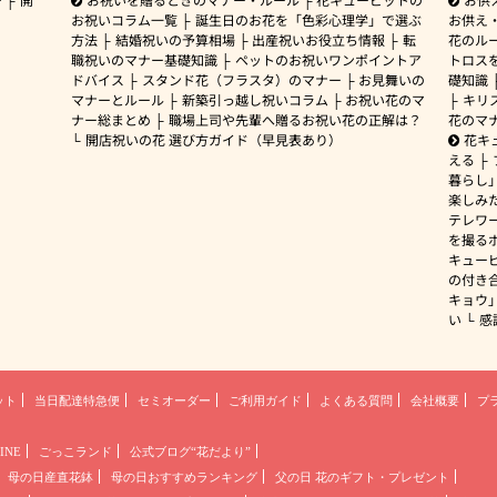
お祝いコラム一覧
誕生日のお花を「色彩心理学」で選ぶ
お供え
方法
結婚祝いの予算相場
出産祝いお役立ち情報
転
花のルー
職祝いのマナー基礎知識
ペットのお祝いワンポイントア
トロス
ドバイス
スタンド花（フラスタ）のマナー
お見舞いの
礎知識
マナーとルール
新築引っ越し祝いコラム
お祝い花のマ
キリ
ナー総まとめ
職場上司や先輩へ贈るお祝い花の正解は？
花のマ
開店祝いの花 選び方ガイド（早見表あり）
花キ
える
暮らし
楽しみ
テレワ
を撮る
キュー
の付き
キョウ
い
感
ット
当日配達特急便
セミオーダー
ご利用ガイド
よくある質問
会社概要
プ
INE
ごっこランド
公式ブログ“花だより”
母の日産直花鉢
母の日おすすめランキング
父の日 花のギフト・プレゼント