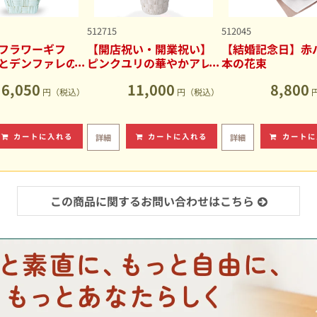
512715
512045
フラワーギフ
【開店祝い・開業祝い】
【結婚記念日】赤バ
とデンファレの
ピンクユリの華やかアレ
本の花束
アレンジメント
ンジメント
6,050
11,000
8,800
円（税込）
円（税込）
カートに入れる
カートに入れる
カートに
詳細
詳細
この商品に関するお問い合わせはこちら