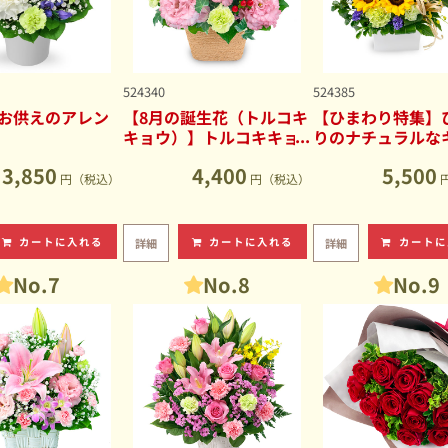
524340
524385
お供えのアレン
【8月の誕生花（トルコキ
【ひまわり特集】
キョウ）】トルコキキョ
りのナチュラルな
ウのナチュラルなアレン
ブアレンジメント
3,850
4,400
5,500
ジメント
円（税込）
円（税込）
カートに入れる
カートに入れる
カートに
詳細
詳細
No.7
No.8
No.9