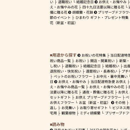
い
退職祝い
結婚記念日
お供え・お悔やみ
え・お悔やみの花
四十九日法要以降に贈る花
儀に贈る花
胡蝶蘭・花鉢
プリザーブドフラワ
節のイベント
ひまわり ギフト・プレゼント特集
花（新盆・初盆）
用途から探す
お祝いの花特集
当日配達特
祝い商品一覧
お祝い
開店・開業祝い
新築・
し祝い
退職祝い
結婚記念日
結婚祝い
出
退院祝い・快気祝い
還暦祝い・長寿祝い
プチ
ペットのお祝いフラワー
お中元・暑中見舞い
日
お供え・お悔やみ
当日配達特急便 お供え
え・お悔やみ商品一覧
お供え・お悔やみの花
法要以降に贈る花
通夜・葬儀に贈る花
お供え
セットギフト
お供え プリザーブドフラワー
ペ
お供えフラワー
お盆（新盆・初盆）
その他
返し
お見舞い
お取り寄せギフト
ビジネス用
宅用
観葉植物
ミディ胡蝶蘭
プリザーブドフ
読み物
注目されている記事
365日の誕生花カレンダ