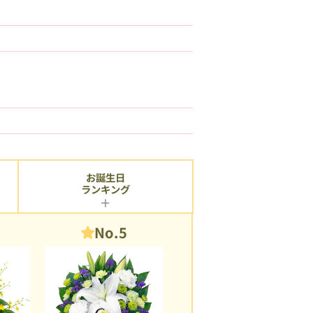
お誕生日
ランキング
No.5