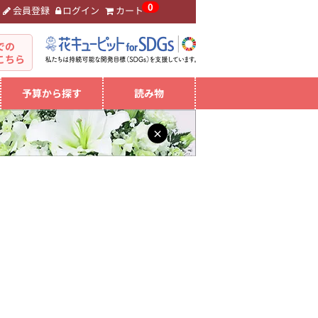
0
会員登録
ログイン
カート
。
での
こちら
予算から探す
読み物
×