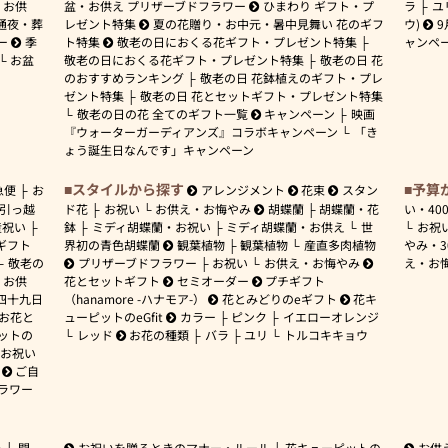
お供
盆・お供え プリザーブドフラワー
ひまわり ギフト・プ
ラ
ユ
通夜・葬
レゼント特集
夏の花贈り・お中元・暑中見舞い 花のギフ
ウ)
9
ー
季
ト特集
敬老の日におくる花ギフト・プレゼント特集
ャンペ
お盆
敬老の日におくる花ギフト・プレゼント特集
敬老の日 花
のおすすめランキング
敬老の日 花鉢植えのギフト・プレ
ゼント特集
敬老の日 花とセットギフト・プレゼント特集
敬老の日の花 全てのギフト一覧
キャンペーン
映画
『ウォーターガーディアンズ』コラボキャンペーン
「き
ょう誕生日なんです」キャンペーン
スタイルから探す
予算
急便
お
アレンジメント
花束
スタン
引っ越
ド花
お祝い
お供え・お悔やみ
胡蝶蘭
胡蝶蘭・花
い・
40
産祝い
鉢
ミディ胡蝶蘭・お祝い
ミディ胡蝶蘭・お供え
世
お祝
ギフト
界初の青色胡蝶蘭
観葉植物
観葉植物
産直多肉植物
やみ・
敬老の
プリザーブドフラワー
お祝い
お供え・お悔やみ
え・お
お供
花とセットギフト
セミオーダー
プチギフト
四十九日
（hanamore -ハナモア-）
花とみどりのeギフト
花キ
 お花と
ューピットのeGfit
カラー
ピンク
イエローオレンジ
ットの
レッド
お花の種類
バラ
ユリ
トルコキキョウ
お祝い
ご自
ラワー
ー
開
お祝いを贈るときのマナー・ルール
花キューピットの
お供