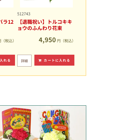
512743
ラ12
【退職祝い】トルコキキ
ョウのふんわり花束
4,950
円（税込）
円（税込）
入れる
カートに入れる
詳細