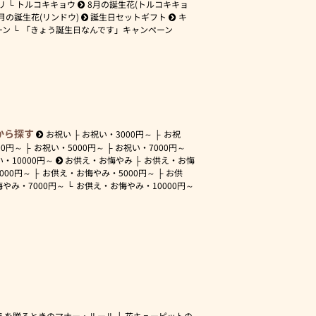
リ
トルコキキョウ
8月の誕生花(トルコキキョ
月の誕生花(リンドウ)
誕生日セットギフト
キ
ーン
「きょう誕生日なんです」キャンペーン
から探す
お祝い
お祝い・
3000円～
お祝
00円～
お祝い・
5000円～
お祝い・
7000円～
い・
10000円～
お供え・お悔やみ
お供え・お悔
3000円～
お供え・お悔やみ・
5000円～
お供
悔やみ・
7000円～
お供え・お悔やみ・
10000円～
えを贈るときのマナー・ルール
花キューピットの