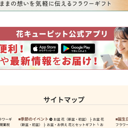
サイトマップ
季節のイベント
誕生
ラワーギ
お盆 花（新盆・初盆）
お盆 花
開業祝
（新盆・初盆）
お盆・お供え 花とセットギフト
お
フラワ