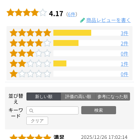
4.17
（
6件
）
商品レビューを書く
3件
2件
0件
1件
0件
並び替
新しい順
評価の高い順
参考になった順
え
キーワ
検索
ード
クリア
満足
2025/12/26 17:02:14