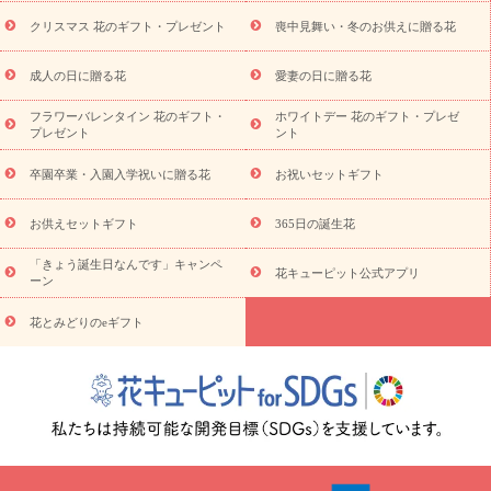
盆・初盆）
その他
お祝い返し
お見舞い
お取り寄せギフト
ビジネス用
ご自宅用
観葉植物
ミディ胡蝶蘭
プリザーブ
クリスマス 花のギフト・プレゼント
喪中見舞い・冬のお供えに贈る花
スタイルから探す
ドフラワー
アレンジメント
花束
スタ
ンド花
お祝い
お供え・お悔やみ
胡蝶蘭
胡蝶蘭・花鉢
ミ
成人の日に贈る花
愛妻の日に贈る花
ディ胡蝶蘭・お祝い
ミディ胡蝶蘭・お供え
世界初の青色胡蝶蘭
フラワーバレンタイン 花のギフト・
ホワイトデー 花のギフト・プレゼ
観葉植物
観葉植物
産直多肉植物
プリザーブドフラワー
プレゼント
ント
お祝い
お供え・お悔やみ
花とセットギフト
セミオーダー
プチギフト（hanamore -ハナモア-）
花とみどりのeギフト
花
卒園卒業・入園入学祝いに贈る花
お祝いセットギフト
キューピットのeGfit
カラー
ピンク
イエローオレンジ
レッ
予算から探す
ド
お花の種類
バラ
ユリ
トルコキキョウ
お供えセットギフト
365日の誕生花
お祝い
お祝い・
3000円～
お祝い・
4000円～
お祝い・
5000円～
お祝い・
7000円～
お祝い・
10000円～
お供え・お
「きょう誕生日なんです」キャンペ
花キューピット公式アプリ
ーン
悔やみ
お供え・お悔やみ・
3000円～
お供え・お悔やみ・
5000
円～
お供え・お悔やみ・
7000円～
お供え・お悔やみ・
10000
花とみどりのeギフト
読み物
円～
注目されている記事
365日の誕生花カレンダー
開店・開業祝
いのマナー
定年退職祝いのマナー
お祝いを贈るときのマナー・
ルール
花キューピットのお祝いコラム一覧
誕生日のお花を「色
彩心理学」で選ぶ方法
結婚祝いの予算相場
出産祝いお役立ち情
報
転職祝いのマナー基礎知識
ペットのお祝いワンポイントアド
バイス
スタンド花（フラスタ）のマナー
お見舞いのマナーとル