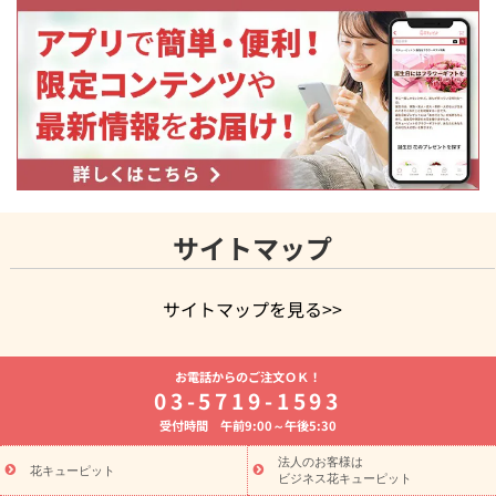
サイトマップ
サイトマップを見る>>
よく贈られる花
お祝いの花特集
誕生日フラワーギフト特集
お電話からのご注文ＯＫ！
8月の誕生花(トルコキキョウ)
開店・開業祝い
退職祝い
結
03-5719-1593
婚記念日
お供え・お悔やみ
お供え・お悔やみの花
四十九日
受付時間 午前9:00～午後5:30
法要以降に贈る花
通夜・葬儀に贈る花
胡蝶蘭・花鉢
プリザ
ーブドフラワー
季節のイベント
ひまわり ギフト・プレゼント
法人のお客様は
季節のイベント
花キューピット
特集
お盆 花（新盆・初盆）
お盆 花（新
ビジネス花キューピット