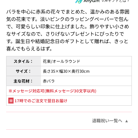
住所を知らない相手にeギフトで贈る
のeギフトとは？
バラを中心に赤系の花々でまとめた、温かみのある雰囲
気の花束です。淡いピンクのラッピングペーパーで包ん
で、可愛らしい印象に仕上げました。飾りやすい小さめ
なサイズなので、さりげないプレゼントにぴったりで
す。誕生日や結婚記念日のギフトとして贈れば、きっと
喜んでもらえるはず。
スタイル：
花束/オールラウンド
サイズ：
長さ35×幅30×奥行30cm
主な花材：
赤バラ
※メッセージ対応可(無料メッセージ30文字以内)
※
17時でのご注文で翌日お届け
退職祝い一覧へ