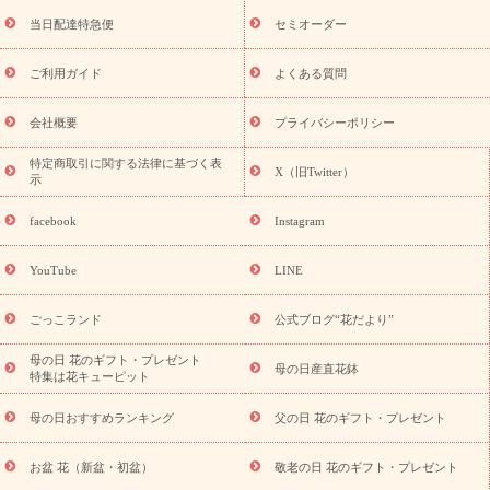
盆・初盆）
お盆 花（新盆・初盆）
お盆・お供え 花とセットギ
フト
お盆・お供え プリザーブドフラワー
ひまわり ギフト・プ
当日配達特急便
セミオーダー
レゼント特集
夏の花贈り・お中元・暑中見舞い 花のギフト特集
敬老の日におくる花ギフト・プレゼント特集
敬老の日におくる
ご利用ガイド
よくある質問
花ギフト・プレゼント特集
敬老の日 花のおすすめランキング
敬
老の日 花鉢植えのギフト・プレゼント特集
敬老の日 花とセットギ
会社概要
プライバシーポリシー
フト・プレゼント特集
敬老の日の花 全てのギフト一覧
キャン
ペーン
映画『ウォーターガーディアンズ』コラボキャンペーン
特定商取引に関する法律に基づく表
X（旧Twitter）
示
誕生日の花を探す
「きょう誕生日なんです」キャンペーン
誕生日フラワーギフト
誕生日フラワーギフト特集
誕生日フラワ
facebook
Instagram
ーギフト商品一覧
バラ
ユリ
トルコキキョウ
8月の誕生花
(トルコキキョウ)
9月の誕生花(リンドウ)
誕生日セットギフト
YouTube
LINE
用途か
キャンペーン
「きょう誕生日なんです」キャンペーン
ら探す
お祝いの花特集
当日配達特急便
お祝い商品一覧
お
ごっこランド
公式ブログ“花だより”
祝い
開店・開業祝い
新築・引っ越し祝い
退職祝い
結婚記
念日
結婚祝い
出産祝い
退院祝い・快気祝い
還暦祝い・長
母の日 花のギフト・プレゼント
母の日産直花鉢
特集は花キューピット
寿祝い
プチギフト
ペットのお祝いフラワー
お中元・暑中見
舞い
敬老の日
お供え・お悔やみ
当日配達特急便 お供え
お
母の日おすすめランキング
父の日 花のギフト・プレゼント
供え・お悔やみ商品一覧
お供え・お悔やみの花
四十九日法要以
降に贈る花
通夜・葬儀に贈る花
お供え お花とセットギフト
お盆 花（新盆・初盆）
敬老の日 花のギフト・プレゼント
お供え プリザーブドフラワー
ペットのお供えフラワー
お盆（新