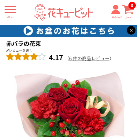
0
メニュー
マイページ
カート
×
花キューピット
退職祝い
【退職祝い】赤バラの花束
赤バラの花束
レビューを書く
4.17
（
6 件の商品レビュー
）