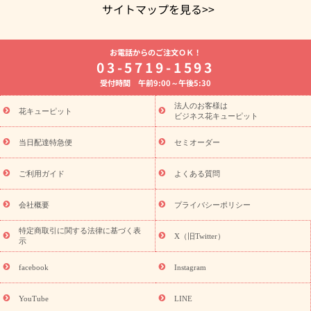
サイトマップを見る>>
よく贈られる花
お祝いの花特集
誕生日フラワーギフト特集
お電話からのご注文ＯＫ！
8月の誕生花(トルコキキョウ)
開店・開業祝い
退職祝い
結
03-5719-1593
婚記念日
お供え・お悔やみ
お供え・お悔やみの花
四十九日
受付時間 午前9:00～午後5:30
法要以降に贈る花
通夜・葬儀に贈る花
胡蝶蘭・花鉢
プリザ
ーブドフラワー
季節のイベント
ひまわり ギフト・プレゼント
法人のお客様は
季節のイベント
花キューピット
特集
お盆 花（新盆・初盆）
お盆 花（新
ビジネス花キューピット
盆・初盆）
お盆 花（新盆・初盆）
お盆・お供え 花とセットギ
フト
お盆・お供え プリザーブドフラワー
ひまわり ギフト・プ
当日配達特急便
セミオーダー
レゼント特集
夏の花贈り・お中元・暑中見舞い 花のギフト特集
敬老の日におくる花ギフト・プレゼント特集
敬老の日におくる
ご利用ガイド
よくある質問
花ギフト・プレゼント特集
敬老の日 花のおすすめランキング
敬
老の日 花鉢植えのギフト・プレゼント特集
敬老の日 花とセットギ
会社概要
プライバシーポリシー
フト・プレゼント特集
敬老の日の花 全てのギフト一覧
キャン
ペーン
映画『ウォーターガーディアンズ』コラボキャンペーン
特定商取引に関する法律に基づく表
X（旧Twitter）
示
誕生日の花を探す
「きょう誕生日なんです」キャンペーン
誕生日フラワーギフト
誕生日フラワーギフト特集
誕生日フラワ
facebook
Instagram
ーギフト商品一覧
バラ
ユリ
トルコキキョウ
8月の誕生花
(トルコキキョウ)
9月の誕生花(リンドウ)
誕生日セットギフト
YouTube
LINE
用途か
キャンペーン
「きょう誕生日なんです」キャンペーン