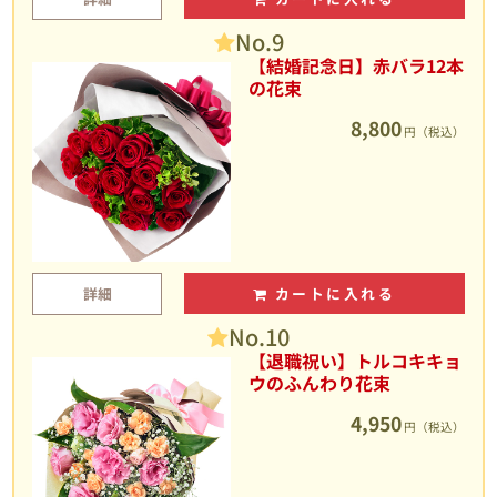
No.9
【結婚記念日】赤バラ12本
の花束
8,800
円（税込）
詳細
カートに入れる
No.10
【退職祝い】トルコキキョ
ウのふんわり花束
4,950
円（税込）