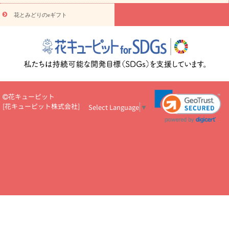
円～
お供え・お悔やみ・
7000円～
お供え・お悔やみ・
10000
花とみどりのeギフト
読み物
円～
注目されている記事
365日の誕生花カレンダー
開店・開業祝
いのマナー
定年退職祝いのマナー
お祝いを贈るときのマナー・
ルール
花キューピットのお祝いコラム一覧
誕生日のお花を「色
彩心理学」で選ぶ方法
結婚祝いの予算相場
出産祝いお役立ち情
報
転職祝いのマナー基礎知識
ペットのお祝いワンポイントアド
バイス
スタンド花（フラスタ）のマナー
お見舞いのマナーとル
花キューピット
ール
新築引っ越し祝いコラム
お祝い花のマナー総まとめ
職
[
花キューピット株式会社
]
Select Language
▼
場上司や先輩へ贈るお祝い花の正解は？
開店祝いの花 選び方ガイ
ド（早見表あり）
お供えを贈るときのマナー・ルール
花キューピットのお供え・
お悔やみ・仏花コラム一覧
花キューピットの仏花のルール・マナ
ーQ&A
ペットの供花の基礎知識とペットロスを癒す向き合い方
一周忌のマナー
四十九日の基礎知識
お盆のルール・マナー
お彼岸のルール・マナー
キリスト教のお葬式の流れ【マナー基礎
知識】
お供え花のマナー総まとめ
仏花の選び方ガイド（早見表
あり)
花キューピット×専門家
CO2排出量削減 / SDGsを考える
プロ直伝10のテクニック
花美人5人の「花のある暮らし」
美
しい“花とお祝い”の世界
花贈りをもっと楽しみたい
男性は花を
もらってうれしい？アンケート
テレワークにおすすめの観葉植