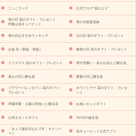
ら探す
お祝いの花特集
当日配達特急便
お祝い商品一覧
お
ごっこランド
公式ブログ“花だより”
祝い
開店・開業祝い
新築・引っ越し祝い
退職祝い
結婚記
念日
結婚祝い
出産祝い
退院祝い・快気祝い
還暦祝い・長
母の日 花のギフト・プレゼント
母の日産直花鉢
特集は花キューピット
寿祝い
プチギフト
ペットのお祝いフラワー
お中元・暑中見
舞い
敬老の日
お供え・お悔やみ
当日配達特急便 お供え
お
母の日おすすめランキング
父の日 花のギフト・プレゼント
供え・お悔やみ商品一覧
お供え・お悔やみの花
四十九日法要以
降に贈る花
通夜・葬儀に贈る花
お供え お花とセットギフト
お盆 花（新盆・初盆）
敬老の日 花のギフト・プレゼント
お供え プリザーブドフラワー
ペットのお供えフラワー
お盆（新
盆・初盆）
その他
お祝い返し
お見舞い
お取り寄せギフト
ビジネス用
ご自宅用
観葉植物
ミディ胡蝶蘭
プリザーブ
クリスマス 花のギフト・プレゼント
喪中見舞い・冬のお供えに贈る花
スタイルから探す
ドフラワー
アレンジメント
花束
スタ
ンド花
お祝い
お供え・お悔やみ
胡蝶蘭
胡蝶蘭・花鉢
ミ
成人の日に贈る花
愛妻の日に贈る花
ディ胡蝶蘭・お祝い
ミディ胡蝶蘭・お供え
世界初の青色胡蝶蘭
フラワーバレンタイン 花のギフト・
ホワイトデー 花のギフト・プレゼ
観葉植物
観葉植物
産直多肉植物
プリザーブドフラワー
プレゼント
ント
お祝い
お供え・お悔やみ
花とセットギフト
セミオーダー
プチギフト（hanamore -ハナモア-）
花とみどりのeギフト
花
卒園卒業・入園入学祝いに贈る花
お祝いセットギフト
キューピットのeGfit
カラー
ピンク
イエローオレンジ
レッ
予算から探す
ド
お花の種類
バラ
ユリ
トルコキキョウ
お供えセットギフト
365日の誕生花
お祝い
お祝い・
3000円～
お祝い・
4000円～
お祝い・
5000円～
お祝い・
7000円～
お祝い・
10000円～
お供え・お
「きょう誕生日なんです」キャンペ
花キューピット公式アプリ
ーン
悔やみ
お供え・お悔やみ・
3000円～
お供え・お悔やみ・
5000