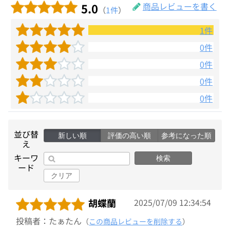
5.0
商品レビューを書く
（
1件
）
1件
0件
0件
0件
0件
並び替
新しい順
評価の高い順
参考になった順
え
キーワ
検索
ード
クリア
胡蝶蘭
2025/07/09 12:34:54
投稿者：たぁたん
（
この商品レビューを削除する
）