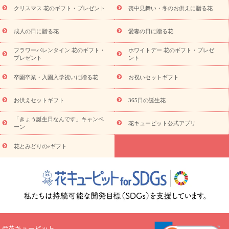
ビジネス用
ご自宅用
観葉植物
ミディ胡蝶蘭
プリザーブ
クリスマス 花のギフト・プレゼント
喪中見舞い・冬のお供えに贈る花
スタイルから探す
ドフラワー
アレンジメント
花束
スタ
ンド花
お祝い
お供え・お悔やみ
胡蝶蘭
胡蝶蘭・花鉢
ミ
成人の日に贈る花
愛妻の日に贈る花
ディ胡蝶蘭・お祝い
ミディ胡蝶蘭・お供え
世界初の青色胡蝶蘭
フラワーバレンタイン 花のギフト・
ホワイトデー 花のギフト・プレゼ
観葉植物
観葉植物
産直多肉植物
プリザーブドフラワー
プレゼント
ント
お祝い
お供え・お悔やみ
花とセットギフト
セミオーダー
プチギフト（hanamore -ハナモア-）
花とみどりのeギフト
花
卒園卒業・入園入学祝いに贈る花
お祝いセットギフト
キューピットのeGfit
カラー
ピンク
イエローオレンジ
レッ
予算から探す
ド
お花の種類
バラ
ユリ
トルコキキョウ
お供えセットギフト
365日の誕生花
お祝い
お祝い・
3000円～
お祝い・
4000円～
お祝い・
5000円～
お祝い・
7000円～
お祝い・
10000円～
お供え・お
「きょう誕生日なんです」キャンペ
花キューピット公式アプリ
ーン
悔やみ
お供え・お悔やみ・
3000円～
お供え・お悔やみ・
5000
円～
お供え・お悔やみ・
7000円～
お供え・お悔やみ・
10000
花とみどりのeギフト
読み物
円～
注目されている記事
365日の誕生花カレンダー
開店・開業祝
いのマナー
定年退職祝いのマナー
お祝いを贈るときのマナー・
ルール
花キューピットのお祝いコラム一覧
誕生日のお花を「色
彩心理学」で選ぶ方法
結婚祝いの予算相場
出産祝いお役立ち情
報
転職祝いのマナー基礎知識
ペットのお祝いワンポイントアド
バイス
スタンド花（フラスタ）のマナー
お見舞いのマナーとル
花キューピット