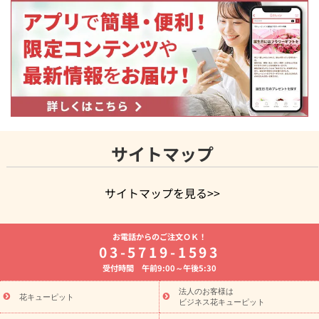
サイトマップ
サイトマップを見る>>
よく贈られる花
お祝いの花特集
誕生日フラワーギフト特集
お電話からのご注文ＯＫ！
8月の誕生花(トルコキキョウ)
開店・開業祝い
退職祝い
結
03-5719-1593
婚記念日
お供え・お悔やみ
お供え・お悔やみの花
四十九日
受付時間 午前9:00～午後5:30
法要以降に贈る花
通夜・葬儀に贈る花
胡蝶蘭・花鉢
プリザ
ーブドフラワー
季節のイベント
ひまわり ギフト・プレゼント
法人のお客様は
季節のイベント
花キューピット
特集
お盆 花（新盆・初盆）
お盆 花（新
ビジネス花キューピット
盆・初盆）
お盆 花（新盆・初盆）
お盆・お供え 花とセットギ