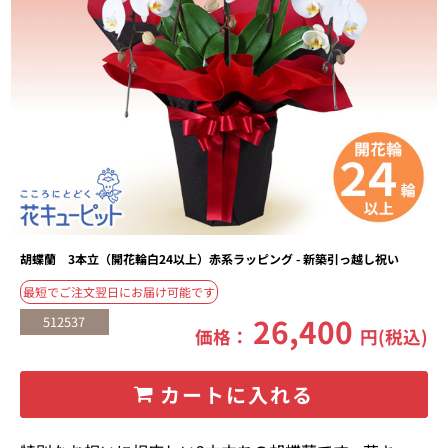
胡蝶蘭 3本立（開花輪白24以上）赤系ラッピング - 新築引っ越し祝い
最短でご注文翌日にお届け可能です
26,400
512537
価格：
円(税込)
カートに入れる