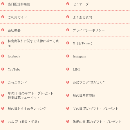
フト
お盆・お供え プリザーブドフラワー
ひまわり ギフト・プ
当日配達特急便
セミオーダー
レゼント特集
夏の花贈り・お中元・暑中見舞い 花のギフト特集
敬老の日におくる花ギフト・プレゼント特集
敬老の日におくる
ご利用ガイド
よくある質問
花ギフト・プレゼント特集
敬老の日 花のおすすめランキング
敬
老の日 花鉢植えのギフト・プレゼント特集
敬老の日 花とセットギ
会社概要
プライバシーポリシー
フト・プレゼント特集
敬老の日の花 全てのギフト一覧
キャン
ペーン
映画『ウォーターガーディアンズ』コラボキャンペーン
特定商取引に関する法律に基づく表
X（旧Twitter）
示
誕生日の花を探す
「きょう誕生日なんです」キャンペーン
誕生日フラワーギフト
誕生日フラワーギフト特集
誕生日フラワ
facebook
Instagram
ーギフト商品一覧
バラ
ユリ
トルコキキョウ
8月の誕生花
(トルコキキョウ)
9月の誕生花(リンドウ)
誕生日セットギフト
YouTube
LINE
用途か
キャンペーン
「きょう誕生日なんです」キャンペーン
ら探す
お祝いの花特集
当日配達特急便
お祝い商品一覧
お
ごっこランド
公式ブログ“花だより”
祝い
開店・開業祝い
新築・引っ越し祝い
退職祝い
結婚記
念日
結婚祝い
出産祝い
退院祝い・快気祝い
還暦祝い・長
母の日 花のギフト・プレゼント
母の日産直花鉢
特集は花キューピット
寿祝い
プチギフト
ペットのお祝いフラワー
お中元・暑中見
舞い
敬老の日
お供え・お悔やみ
当日配達特急便 お供え
お
母の日おすすめランキング
父の日 花のギフト・プレゼント
供え・お悔やみ商品一覧
お供え・お悔やみの花
四十九日法要以
降に贈る花
通夜・葬儀に贈る花
お供え お花とセットギフト
お盆 花（新盆・初盆）
敬老の日 花のギフト・プレゼント
お供え プリザーブドフラワー
ペットのお供えフラワー
お盆（新
盆・初盆）
その他
お祝い返し
お見舞い
お取り寄せギフト