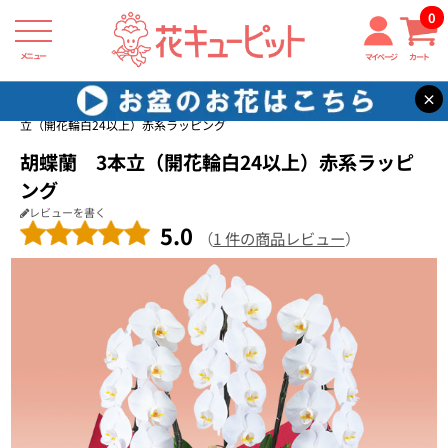
0
メニュー
マイページ
カート
×
花キューピット
新築引っ越し祝い
【新築引っ越し祝い】胡蝶蘭 3本
立（開花輪白24以上）赤系ラッピング
胡蝶蘭 3本立（開花輪白24以上）赤系ラッピ
ング
レビューを書く
5.0
（
1 件の商品レビュー
）