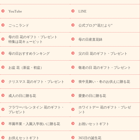
ーギフト商品一覧
バラ
ユリ
トルコキキョウ
8月の誕生花
(トルコキキョウ)
9月の誕生花(リンドウ)
誕生日セットギフト
YouTube
LINE
用途か
キャンペーン
「きょう誕生日なんです」キャンペーン
ら探す
お祝いの花特集
当日配達特急便
お祝い商品一覧
お
ごっこランド
公式ブログ“花だより”
祝い
開店・開業祝い
新築・引っ越し祝い
退職祝い
結婚記
念日
結婚祝い
出産祝い
退院祝い・快気祝い
還暦祝い・長
母の日 花のギフト・プレゼント
母の日産直花鉢
特集は花キューピット
寿祝い
プチギフト
ペットのお祝いフラワー
お中元・暑中見
舞い
敬老の日
お供え・お悔やみ
当日配達特急便 お供え
お
母の日おすすめランキング
父の日 花のギフト・プレゼント
供え・お悔やみ商品一覧
お供え・お悔やみの花
四十九日法要以
降に贈る花
通夜・葬儀に贈る花
お供え お花とセットギフト
お盆 花（新盆・初盆）
敬老の日 花のギフト・プレゼント
お供え プリザーブドフラワー
ペットのお供えフラワー
お盆（新
盆・初盆）
その他
お祝い返し
お見舞い
お取り寄せギフト
ビジネス用
ご自宅用
観葉植物
ミディ胡蝶蘭
プリザーブ
クリスマス 花のギフト・プレゼント
喪中見舞い・冬のお供えに贈る花
スタイルから探す
ドフラワー
アレンジメント
花束
スタ
ンド花
お祝い
お供え・お悔やみ
胡蝶蘭
胡蝶蘭・花鉢
ミ
成人の日に贈る花
愛妻の日に贈る花
ディ胡蝶蘭・お祝い
ミディ胡蝶蘭・お供え
世界初の青色胡蝶蘭
フラワーバレンタイン 花のギフト・
ホワイトデー 花のギフト・プレゼ
観葉植物
観葉植物
産直多肉植物
プリザーブドフラワー
プレゼント
ント
お祝い
お供え・お悔やみ
花とセットギフト
セミオーダー
プチギフト（hanamore -ハナモア-）
花とみどりのeギフト
花
卒園卒業・入園入学祝いに贈る花
お祝いセットギフト
キューピットのeGfit
カラー
ピンク
イエローオレンジ
レッ
予算から探す
ド
お花の種類
バラ
ユリ
トルコキキョウ
お供えセットギフト
365日の誕生花