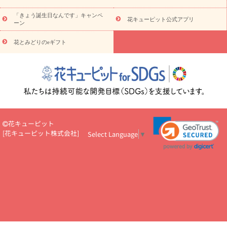
お祝い
お祝い・
3000円～
お祝い・
4000円～
お祝い・
5000円～
お祝い・
7000円～
お祝い・
10000円～
お供え・お
「きょう誕生日なんです」キャンペ
花キューピット公式アプリ
ーン
悔やみ
お供え・お悔やみ・
3000円～
お供え・お悔やみ・
5000
円～
お供え・お悔やみ・
7000円～
お供え・お悔やみ・
10000
花とみどりのeギフト
読み物
円～
注目されている記事
365日の誕生花カレンダー
開店・開業祝
いのマナー
定年退職祝いのマナー
お祝いを贈るときのマナー・
ルール
花キューピットのお祝いコラム一覧
誕生日のお花を「色
彩心理学」で選ぶ方法
結婚祝いの予算相場
出産祝いお役立ち情
報
転職祝いのマナー基礎知識
ペットのお祝いワンポイントアド
バイス
スタンド花（フラスタ）のマナー
お見舞いのマナーとル
花キューピット
ール
新築引っ越し祝いコラム
お祝い花のマナー総まとめ
職
[
花キューピット株式会社
]
Select Language
▼
場上司や先輩へ贈るお祝い花の正解は？
開店祝いの花 選び方ガイ
ド（早見表あり）
お供えを贈るときのマナー・ルール
花キューピットのお供え・
お悔やみ・仏花コラム一覧
花キューピットの仏花のルール・マナ
ーQ&A
ペットの供花の基礎知識とペットロスを癒す向き合い方
一周忌のマナー
四十九日の基礎知識
お盆のルール・マナー
お彼岸のルール・マナー
キリスト教のお葬式の流れ【マナー基礎
知識】
お供え花のマナー総まとめ
仏花の選び方ガイド（早見表
あり)
花キューピット×専門家
CO2排出量削減 / SDGsを考える