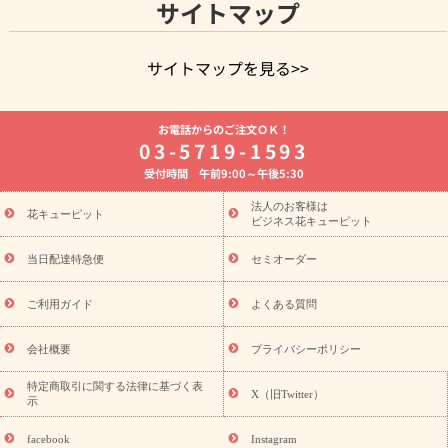
サイトマップ
サイトマップを見る>>
よく贈られる花
お祝いの花特集
誕生日フラワーギフト特集
お電話からのご注文ＯＫ！
8月の誕生花(トルコキキョウ)
開店・開業祝い
退職祝い
結
03-5719-1593
婚記念日
お供え・お悔やみ
お供え・お悔やみの花
四十九日
受付時間 午前9:00～午後5:30
法要以降に贈る花
通夜・葬儀に贈る花
胡蝶蘭・花鉢
プリザ
ーブドフラワー
季節のイベント
ひまわり ギフト・プレゼント
法人のお客様は
季節のイベント
花キューピット
特集
お盆 花（新盆・初盆）
お盆 花（新
ビジネス花キューピット
盆・初盆）
お盆 花（新盆・初盆）
お盆・お供え 花とセットギ
フト
お盆・お供え プリザーブドフラワー
ひまわり ギフト・プ
当日配達特急便
セミオーダー
レゼント特集
夏の花贈り・お中元・暑中見舞い 花のギフト特集
敬老の日におくる花ギフト・プレゼント特集
敬老の日におくる
ご利用ガイド
よくある質問
花ギフト・プレゼント特集
敬老の日 花のおすすめランキング
敬
老の日 花鉢植えのギフト・プレゼント特集
敬老の日 花とセットギ
会社概要
プライバシーポリシー
フト・プレゼント特集
敬老の日の花 全てのギフト一覧
キャン
ペーン
映画『ウォーターガーディアンズ』コラボキャンペーン
特定商取引に関する法律に基づく表
X（旧Twitter）
示
誕生日の花を探す
「きょう誕生日なんです」キャンペーン
誕生日フラワーギフト
誕生日フラワーギフト特集
誕生日フラワ
facebook
Instagram