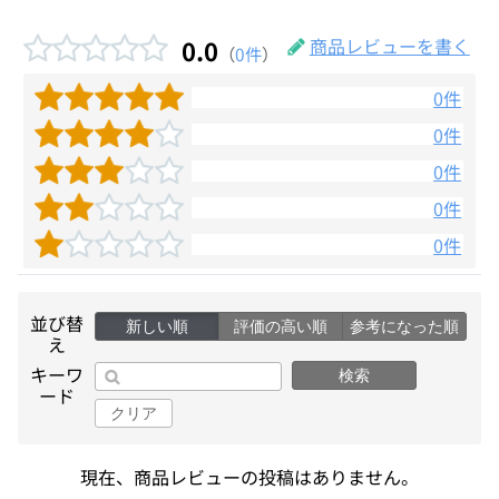
0.0
商品レビューを書く
（
0件
）
0件
0件
0件
0件
0件
並び替
新しい順
評価の高い順
参考になった順
え
キーワ
検索
ード
クリア
現在、商品レビューの投稿はありません。