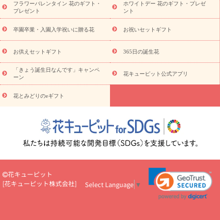
フラワーバレンタイン 花のギフト・
ホワイトデー 花のギフト・プレゼ
観葉植物
観葉植物
産直多肉植物
プリザーブドフラワー
プレゼント
ント
お祝い
お供え・お悔やみ
花とセットギフト
セミオーダー
プチギフト（hanamore -ハナモア-）
花とみどりのeギフト
花
卒園卒業・入園入学祝いに贈る花
お祝いセットギフト
キューピットのeGfit
カラー
ピンク
イエローオレンジ
レッ
予算から探す
ド
お花の種類
バラ
ユリ
トルコキキョウ
お供えセットギフト
365日の誕生花
お祝い
お祝い・
3000円～
お祝い・
4000円～
お祝い・
5000円～
お祝い・
7000円～
お祝い・
10000円～
お供え・お
「きょう誕生日なんです」キャンペ
花キューピット公式アプリ
ーン
悔やみ
お供え・お悔やみ・
3000円～
お供え・お悔やみ・
5000
円～
お供え・お悔やみ・
7000円～
お供え・お悔やみ・
10000
花とみどりのeギフト
読み物
円～
注目されている記事
365日の誕生花カレンダー
開店・開業祝
いのマナー
定年退職祝いのマナー
お祝いを贈るときのマナー・
ルール
花キューピットのお祝いコラム一覧
誕生日のお花を「色
彩心理学」で選ぶ方法
結婚祝いの予算相場
出産祝いお役立ち情
報
転職祝いのマナー基礎知識
ペットのお祝いワンポイントアド
バイス
スタンド花（フラスタ）のマナー
お見舞いのマナーとル
花キューピット
ール
新築引っ越し祝いコラム
お祝い花のマナー総まとめ
職
[
花キューピット株式会社
]
Select Language
▼
場上司や先輩へ贈るお祝い花の正解は？
開店祝いの花 選び方ガイ
ド（早見表あり）
お供えを贈るときのマナー・ルール
花キューピットのお供え・
お悔やみ・仏花コラム一覧
花キューピットの仏花のルール・マナ