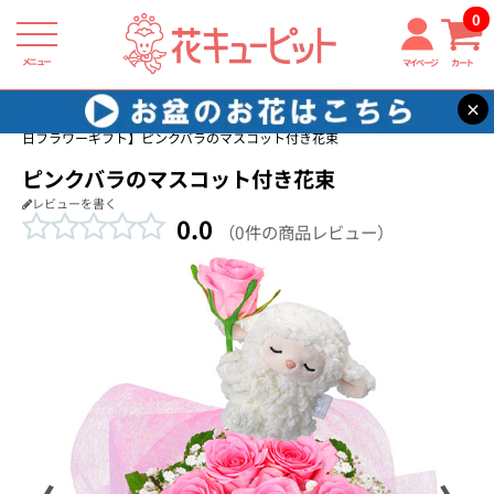
0
メニュー
マイページ
カート
×
花キューピット
恋人に贈る誕生日フラワーギフト
【恋人に贈る誕生
日フラワーギフト】ピンクバラのマスコット付き花束
ピンクバラのマスコット付き花束
レビューを書く
0.0
（0件の商品レビュー）