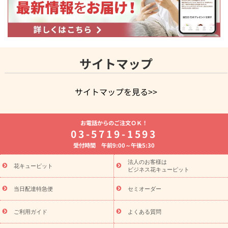
サイトマップ
サイトマップを見る>>
よく贈られる花
お祝いの花特集
誕生日フラワーギフト特集
お電話からのご注文ＯＫ！
8月の誕生花(トルコキキョウ)
開店・開業祝い
退職祝い
結
03-5719-1593
婚記念日
お供え・お悔やみ
お供え・お悔やみの花
四十九日
受付時間 午前9:00～午後5:30
法要以降に贈る花
通夜・葬儀に贈る花
胡蝶蘭・花鉢
プリザ
ーブドフラワー
季節のイベント
ひまわり ギフト・プレゼント
法人のお客様は
季節のイベント
花キューピット
特集
お盆 花（新盆・初盆）
お盆 花（新
ビジネス花キューピット
盆・初盆）
お盆 花（新盆・初盆）
お盆・お供え 花とセットギ
フト
お盆・お供え プリザーブドフラワー
ひまわり ギフト・プ
当日配達特急便
セミオーダー
レゼント特集
夏の花贈り・お中元・暑中見舞い 花のギフト特集
敬老の日におくる花ギフト・プレゼント特集
敬老の日におくる
ご利用ガイド
よくある質問
花ギフト・プレゼント特集
敬老の日 花のおすすめランキング
敬