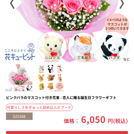
〈
〉
ピンクバラのマスコット付き花束 - 恋人に贈る誕生日フラワーギフト
可愛らしさをぎゅっと詰め込んだブーケ
6,050
525268
価格：
円(税込)