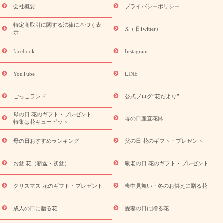
老の日 花鉢植えのギフト・プレゼント特集
敬老の日 花とセットギ
会社概要
プライバシーポリシー
フト・プレゼント特集
敬老の日の花 全てのギフト一覧
キャン
ペーン
映画『ウォーターガーディアンズ』コラボキャンペーン
特定商取引に関する法律に基づく表
X（旧Twitter）
示
誕生日の花を探す
「きょう誕生日なんです」キャンペーン
誕生日フラワーギフト
誕生日フラワーギフト特集
誕生日フラワ
facebook
Instagram
ーギフト商品一覧
バラ
ユリ
トルコキキョウ
8月の誕生花
(トルコキキョウ)
9月の誕生花(リンドウ)
誕生日セットギフト
YouTube
LINE
用途か
キャンペーン
「きょう誕生日なんです」キャンペーン
ら探す
お祝いの花特集
当日配達特急便
お祝い商品一覧
お
ごっこランド
公式ブログ“花だより”
祝い
開店・開業祝い
新築・引っ越し祝い
退職祝い
結婚記
念日
結婚祝い
出産祝い
退院祝い・快気祝い
還暦祝い・長
母の日 花のギフト・プレゼント
母の日産直花鉢
特集は花キューピット
寿祝い
プチギフト
ペットのお祝いフラワー
お中元・暑中見
舞い
敬老の日
お供え・お悔やみ
当日配達特急便 お供え
お
母の日おすすめランキング
父の日 花のギフト・プレゼント
供え・お悔やみ商品一覧
お供え・お悔やみの花
四十九日法要以
降に贈る花
通夜・葬儀に贈る花
お供え お花とセットギフト
お盆 花（新盆・初盆）
敬老の日 花のギフト・プレゼント
お供え プリザーブドフラワー
ペットのお供えフラワー
お盆（新
盆・初盆）
その他
お祝い返し
お見舞い
お取り寄せギフト
ビジネス用
ご自宅用
観葉植物
ミディ胡蝶蘭
プリザーブ
クリスマス 花のギフト・プレゼント
喪中見舞い・冬のお供えに贈る花
スタイルから探す
ドフラワー
アレンジメント
花束
スタ
ンド花
お祝い
お供え・お悔やみ
胡蝶蘭
胡蝶蘭・花鉢
ミ
成人の日に贈る花
愛妻の日に贈る花
ディ胡蝶蘭・お祝い
ミディ胡蝶蘭・お供え
世界初の青色胡蝶蘭