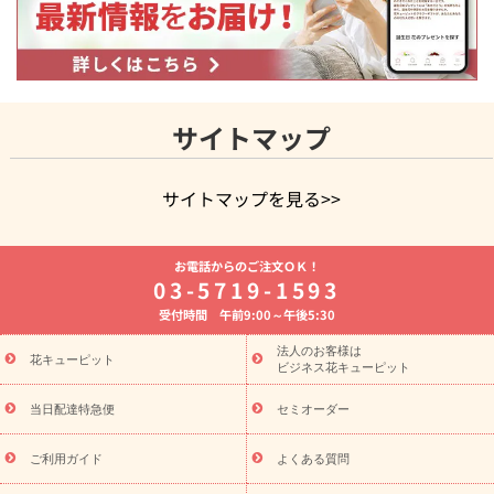
サイトマップ
サイトマップを見る>>
よく贈られる花
お祝いの花特集
誕生日フラワーギフト特集
お電話からのご注文ＯＫ！
8月の誕生花(トルコキキョウ)
開店・開業祝い
退職祝い
結
03-5719-1593
婚記念日
お供え・お悔やみ
お供え・お悔やみの花
四十九日
受付時間 午前9:00～午後5:30
法要以降に贈る花
通夜・葬儀に贈る花
胡蝶蘭・花鉢
プリザ
ーブドフラワー
季節のイベント
ひまわり ギフト・プレゼント
法人のお客様は
季節のイベント
花キューピット
特集
お盆 花（新盆・初盆）
お盆 花（新
ビジネス花キューピット
盆・初盆）
お盆 花（新盆・初盆）
お盆・お供え 花とセットギ
フト
お盆・お供え プリザーブドフラワー
ひまわり ギフト・プ
当日配達特急便
セミオーダー
レゼント特集
夏の花贈り・お中元・暑中見舞い 花のギフト特集
敬老の日におくる花ギフト・プレゼント特集
敬老の日におくる
ご利用ガイド
よくある質問
花ギフト・プレゼント特集
敬老の日 花のおすすめランキング
敬