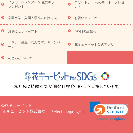
フラワーバレンタイン 花のギフト・
ホワイトデー 花のギフト・プレゼ
観葉植物
観葉植物
産直多肉植物
プリザーブドフラワー
プレゼント
ント
お祝い
お供え・お悔やみ
花とセットギフト
セミオーダー
プチギフト（hanamore -ハナモア-）
花とみどりのeギフト
花
卒園卒業・入園入学祝いに贈る花
お祝いセットギフト
キューピットのeGfit
カラー
ピンク
イエローオレンジ
レッ
予算から探す
ド
お花の種類
バラ
ユリ
トルコキキョウ
お供えセットギフト
365日の誕生花
お祝い
お祝い・
3000円～
お祝い・
4000円～
お祝い・
5000円～
お祝い・
7000円～
お祝い・
10000円～
お供え・お
「きょう誕生日なんです」キャンペ
花キューピット公式アプリ
ーン
悔やみ
お供え・お悔やみ・
3000円～
お供え・お悔やみ・
5000
円～
お供え・お悔やみ・
7000円～
お供え・お悔やみ・
10000
花とみどりのeギフト
読み物
円～
注目されている記事
365日の誕生花カレンダー
開店・開業祝
いのマナー
定年退職祝いのマナー
お祝いを贈るときのマナー・
ルール
花キューピットのお祝いコラム一覧
誕生日のお花を「色
彩心理学」で選ぶ方法
結婚祝いの予算相場
出産祝いお役立ち情
報
転職祝いのマナー基礎知識
ペットのお祝いワンポイントアド
バイス
スタンド花（フラスタ）のマナー
お見舞いのマナーとル
花キューピット
ール
新築引っ越し祝いコラム
お祝い花のマナー総まとめ
職
[
花キューピット株式会社
]
Select Language
▼
場上司や先輩へ贈るお祝い花の正解は？
開店祝いの花 選び方ガイ
ド（早見表あり）
お供えを贈るときのマナー・ルール
花キューピットのお供え・
お悔やみ・仏花コラム一覧
花キューピットの仏花のルール・マナ