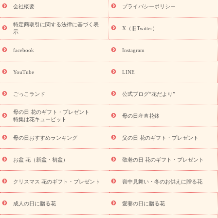
老の日 花鉢植えのギフト・プレゼント特集
敬老の日 花とセットギ
会社概要
プライバシーポリシー
フト・プレゼント特集
敬老の日の花 全てのギフト一覧
キャン
ペーン
映画『ウォーターガーディアンズ』コラボキャンペーン
特定商取引に関する法律に基づく表
X（旧Twitter）
示
誕生日の花を探す
「きょう誕生日なんです」キャンペーン
誕生日フラワーギフト
誕生日フラワーギフト特集
誕生日フラワ
facebook
Instagram
ーギフト商品一覧
バラ
ユリ
トルコキキョウ
8月の誕生花
(トルコキキョウ)
9月の誕生花(リンドウ)
誕生日セットギフト
YouTube
LINE
用途か
キャンペーン
「きょう誕生日なんです」キャンペーン
ら探す
お祝いの花特集
当日配達特急便
お祝い商品一覧
お
ごっこランド
公式ブログ“花だより”
祝い
開店・開業祝い
新築・引っ越し祝い
退職祝い
結婚記
念日
結婚祝い
出産祝い
退院祝い・快気祝い
還暦祝い・長
母の日 花のギフト・プレゼント
母の日産直花鉢
特集は花キューピット
寿祝い
プチギフト
ペットのお祝いフラワー
お中元・暑中見
舞い
敬老の日
お供え・お悔やみ
当日配達特急便 お供え
お
母の日おすすめランキング
父の日 花のギフト・プレゼント
供え・お悔やみ商品一覧
お供え・お悔やみの花
四十九日法要以
降に贈る花
通夜・葬儀に贈る花
お供え お花とセットギフト
お盆 花（新盆・初盆）
敬老の日 花のギフト・プレゼント
お供え プリザーブドフラワー
ペットのお供えフラワー
お盆（新
盆・初盆）
その他
お祝い返し
お見舞い
お取り寄せギフト
ビジネス用
ご自宅用
観葉植物
ミディ胡蝶蘭
プリザーブ
クリスマス 花のギフト・プレゼント
喪中見舞い・冬のお供えに贈る花
スタイルから探す
ドフラワー
アレンジメント
花束
スタ
ンド花
お祝い
お供え・お悔やみ
胡蝶蘭
胡蝶蘭・花鉢
ミ
成人の日に贈る花
愛妻の日に贈る花
ディ胡蝶蘭・お祝い
ミディ胡蝶蘭・お供え
世界初の青色胡蝶蘭